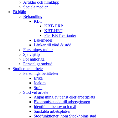
Artiklar och filmklipp
Sociala medier
Få hjälp
Behandling
KBT
KBT- ERP
KBT-HRT
Fler KBT-varianter
Läkemedel
Länkar till vård & stöd
Forskningsstudier
Självhjälp
För anhöriga
Personligt ombud
Studier och arbete
Personliga berättelser
Erika
Joakim
Sofia
Stöd vid arbete
Anpassning av tjänst eller arbetsplats
Ekonomiskt stöd till arbetsgivaren
Identifiera behov och mål
Särskilda arbetsplatser
Stödfunktioner inom Stockholms stad