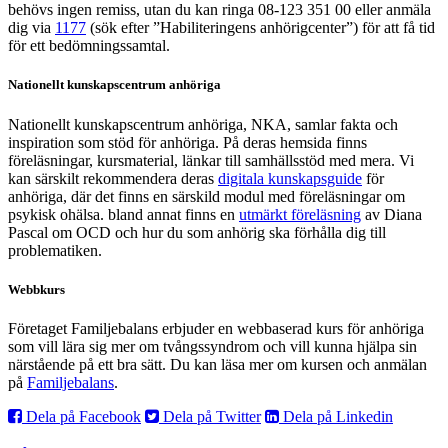
behövs ingen remiss, utan du kan ringa 08-123 351 00 eller anmäla
dig via
1177
(sök efter ”Habiliteringens anhörigcenter”) för att få tid
för ett bedömningssamtal.
Nationellt kunskapscentrum anhöriga
Nationellt kunskapscentrum anhöriga, NKA, samlar fakta och
inspiration som stöd för anhöriga. På deras hemsida finns
föreläsningar, kursmaterial, länkar till samhällsstöd med mera. Vi
kan särskilt rekommendera deras
digitala kunskapsguide
för
anhöriga, där det finns en särskild modul med föreläsningar om
psykisk ohälsa. bland annat finns en
utmärkt föreläsning
av Diana
Pascal om OCD och hur du som anhörig ska förhålla dig till
problematiken.
Webbkurs
Företaget Familjebalans erbjuder en webbaserad kurs för anhöriga
som vill lära sig mer om tvångssyndrom och vill kunna hjälpa sin
närstående på ett bra sätt. Du kan läsa mer om kursen och anmälan
på
Familjebalans
.
Dela på Facebook
Dela på Twitter
Dela på Linkedin