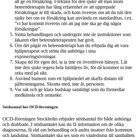
att ge en försäkring. Förklara för den sjuke att man inom
beteendeterapin har lång erfarenhet av att upprepade
försäkringar är till skada, och kom överens om att du när den
sjuke ber om en försäkring kan använda en standardfras, t.ex.
”vi har kommit överens om att jag inte ska ge dig några
försäkringar”.
Stötta behandlingen och undergräv inte de instruktioner som
läkaren eller beteendeterapeuten har givit.
Om det pågår en beteendeterapi kan du erbjuda dig att vara
hjälpterapeut och stötta din anhöriga i sina
exponeringsövningar.
Skapa tid för egen del, ta ia inte en överdriven hänsyn. Låt
inte den sjuke regera hela familjens liv, för då kommer ni inte
orka med på sikt.
Använd humorn som ett hjälpmedel att skaffa distans till
påfrestningarna. Skratta med, inte åt, personen.
Var rak och ge klara budskap samtidigt som du förmedlar
medkänsla och omtanke.
Stödsamtal hos OCD-föreningen
OCD-föreningen Stockholm erbjuder stödsamtal för både anhöriga
och drabbade. I stödsamtalet kan du få information om de olika
diagnoserna, få råd om behandling och andra insatser från kommun
och landsting. Stödsamtalet ska ses som en vägledning till samhällets