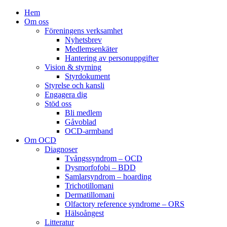
Hem
Om oss
Föreningens verksamhet
Nyhetsbrev
Medlemsenkäter
Hantering av personuppgifter
Vision & styrning
Styrdokument
Styrelse och kansli
Engagera dig
Stöd oss
Bli medlem
Gåvoblad
OCD-armband
Om OCD
Diagnoser
Tvångssyndrom – OCD
Dysmorfofobi – BDD
Samlarsyndrom – hoarding
Trichotillomani
Dermatillomani
Olfactory reference syndrome – ORS
Hälsoångest
Litteratur