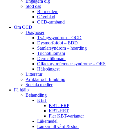
Engagera dig
Stöd oss
Bli medlem
Gåvoblad
OCD-armband
Om OCD
Diagnoser
Tvångssyndrom – OCD
Dysmorfofobi – BDD
Samlarsyndrom – hoarding
Trichotillomani
Dermatillomani
Olfactory reference syndrome – ORS
Hälsoångest
Litteratur
Artiklar och filmklipp
Sociala medier
Få hjälp
Behandling
KBT
KBT- ERP
KBT-HRT
Fler KBT-varianter
Läkemedel
Länkar till vård & stöd