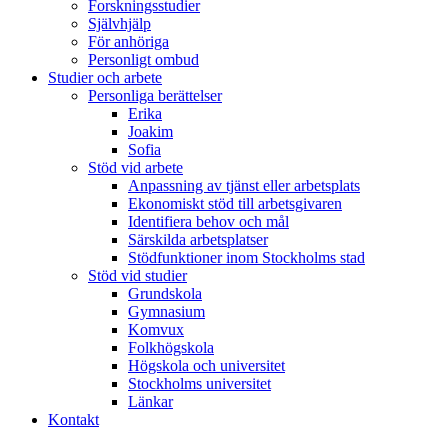
Forskningsstudier
Självhjälp
För anhöriga
Personligt ombud
Studier och arbete
Personliga berättelser
Erika
Joakim
Sofia
Stöd vid arbete
Anpassning av tjänst eller arbetsplats
Ekonomiskt stöd till arbetsgivaren
Identifiera behov och mål
Särskilda arbetsplatser
Stödfunktioner inom Stockholms stad
Stöd vid studier
Grundskola
Gymnasium
Komvux
Folkhögskola
Högskola och universitet
Stockholms universitet
Länkar
Kontakt