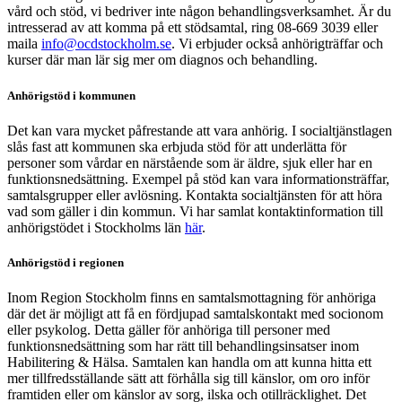
vård och stöd, vi bedriver inte någon behandlingsverksamhet. Är du
intresserad av att komma på ett stödsamtal, ring 08-669 3039 eller
maila
info@ocdstockholm.se
. Vi erbjuder också anhörigträffar och
kurser där man lär sig mer om diagnos och behandling.
Anhörigstöd i kommunen
Det kan vara mycket påfrestande att vara anhörig. I socialtjänstlagen
slås fast att kommunen ska erbjuda stöd för att underlätta för
personer som vårdar en närstående som är äldre, sjuk eller har en
funktionsnedsättning. Exempel på stöd kan vara informationsträffar,
samtalsgrupper eller avlösning. Kontakta socialtjänsten för att höra
vad som gäller i din kommun. Vi har samlat kontaktinformation till
anhörigstödet i Stockholms län
här
.
Anhörigstöd i regionen
Inom Region Stockholm finns en samtalsmottagning för anhöriga
där det är möjligt att få en fördjupad samtalskontakt med socionom
eller psykolog. Detta gäller för anhöriga till personer med
funktionsnedsättning som har rätt till behandlingsinsatser inom
Habilitering & Hälsa. Samtalen kan handla om att kunna hitta ett
mer tillfredsställande sätt att förhålla sig till känslor, om oro inför
framtiden eller om känslor av sorg, ilska och otillräcklighet. Det