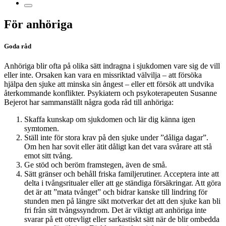
För anhöriga
Goda råd
Anhöriga blir ofta på olika sätt indragna i sjukdomen vare sig de vill
eller inte. Orsaken kan vara en missriktad välvilja – att försöka
hjälpa den sjuke att minska sin ångest – eller ett försök att undvika
återkommande konflikter. Psykiatern och psykoterapeuten Susanne
Bejerot har sammanställt några goda råd till anhöriga:
Skaffa kunskap om sjukdomen och lär dig känna igen
symtomen.
Ställ inte för stora krav på den sjuke under ”dåliga dagar”.
Om hen har sovit eller ätit dåligt kan det vara svårare att stå
emot sitt tvång.
Ge stöd och beröm framstegen, även de små.
Sätt gränser och behåll friska familjerutiner. Acceptera inte att
delta i tvångsritualer eller att ge ständiga försäkringar. Att göra
det är att ”mata tvånget” och bidrar kanske till lindring för
stunden men på längre sikt motverkar det att den sjuke kan bli
fri från sitt tvångssyndrom. Det är viktigt att anhöriga inte
svarar på ett otrevligt eller sarkastiskt sätt när de blir ombedda