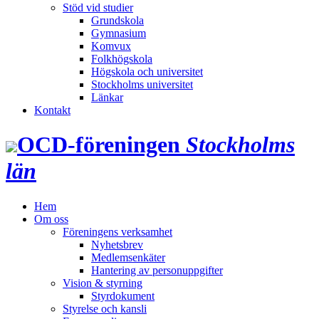
Stöd vid studier
Grundskola
Gymnasium
Komvux
Folkhögskola
Högskola och universitet
Stockholms universitet
Länkar
Kontakt
OCD‑föreningen
Stockholms
län
Hem
Om oss
Föreningens verksamhet
Nyhetsbrev
Medlemsenkäter
Hantering av personuppgifter
Vision & styrning
Styrdokument
Styrelse och kansli