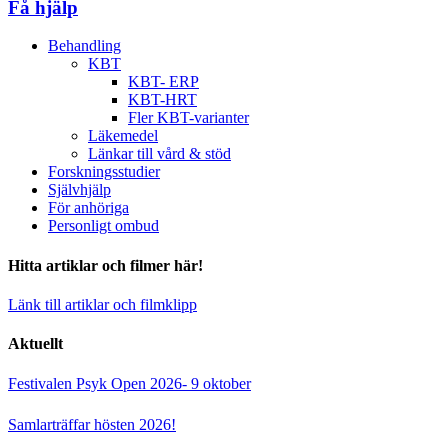
Få hjälp
Behandling
KBT
KBT- ERP
KBT-HRT
Fler KBT-varianter
Läkemedel
Länkar till vård & stöd
Forskningsstudier
Självhjälp
För anhöriga
Personligt ombud
Hitta artiklar och filmer här!
Länk till artiklar och filmklipp
Aktuellt
Festivalen Psyk Open 2026- 9 oktober
Samlarträffar hösten 2026!