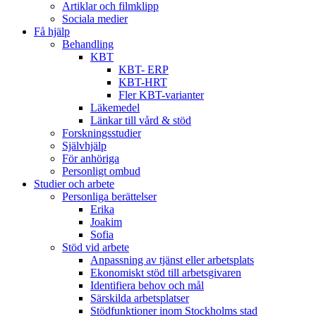
Artiklar och filmklipp
Sociala medier
Få hjälp
Behandling
KBT
KBT- ERP
KBT-HRT
Fler KBT-varianter
Läkemedel
Länkar till vård & stöd
Forskningsstudier
Självhjälp
För anhöriga
Personligt ombud
Studier och arbete
Personliga berättelser
Erika
Joakim
Sofia
Stöd vid arbete
Anpassning av tjänst eller arbetsplats
Ekonomiskt stöd till arbetsgivaren
Identifiera behov och mål
Särskilda arbetsplatser
Stödfunktioner inom Stockholms stad