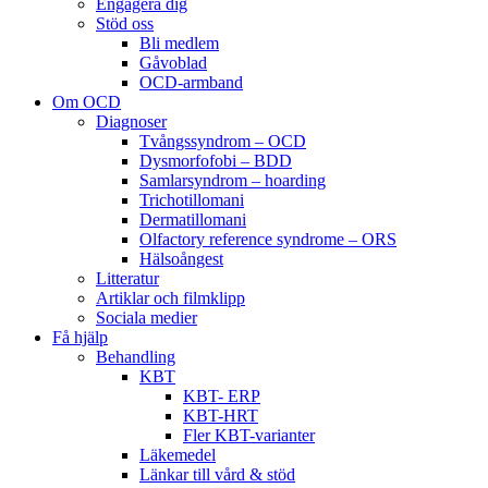
Engagera dig
Stöd oss
Bli medlem
Gåvoblad
OCD-armband
Om OCD
Diagnoser
Tvångssyndrom – OCD
Dysmorfofobi – BDD
Samlarsyndrom – hoarding
Trichotillomani
Dermatillomani
Olfactory reference syndrome – ORS
Hälsoångest
Litteratur
Artiklar och filmklipp
Sociala medier
Få hjälp
Behandling
KBT
KBT- ERP
KBT-HRT
Fler KBT-varianter
Läkemedel
Länkar till vård & stöd