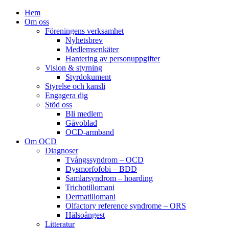
Hem
Om oss
Föreningens verksamhet
Nyhetsbrev
Medlemsenkäter
Hantering av personuppgifter
Vision & styrning
Styrdokument
Styrelse och kansli
Engagera dig
Stöd oss
Bli medlem
Gåvoblad
OCD-armband
Om OCD
Diagnoser
Tvångssyndrom – OCD
Dysmorfofobi – BDD
Samlarsyndrom – hoarding
Trichotillomani
Dermatillomani
Olfactory reference syndrome – ORS
Hälsoångest
Litteratur