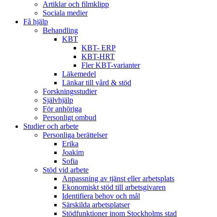
Artiklar och filmklipp
Sociala medier
Få hjälp
Behandling
KBT
KBT- ERP
KBT-HRT
Fler KBT-varianter
Läkemedel
Länkar till vård & stöd
Forskningsstudier
Självhjälp
För anhöriga
Personligt ombud
Studier och arbete
Personliga berättelser
Erika
Joakim
Sofia
Stöd vid arbete
Anpassning av tjänst eller arbetsplats
Ekonomiskt stöd till arbetsgivaren
Identifiera behov och mål
Särskilda arbetsplatser
Stödfunktioner inom Stockholms stad