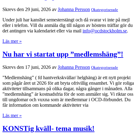
Skrevs den 29 juni, 2026 av
Johanna Persson
Okategoriserade
Under juli har kansliet semesterstängt och då svarar vi inte på mejl
eller i telefon. Vill du anmäla dig till någon av höstens träffar gör du
det antingen via kalendariet eller via mail
info@ocdstockholm.se
.
Läs mer »
Nu har vi startat upp ”medlemshäng”!
Skrevs den 17 juni, 2026 av
Johanna Persson
Okategoriserade
”Medlemshäng” ( fd hantverkskvällar/ helghäng) är ett nytt projekt
som pågår året ut 2026 för att bryta ofrivillig ensamhet. Vi gör roliga
aktiviteter tillsammans på olika dagar, några gånger i månaden. Alla
”medlemshäng” är kostnadsfria för de som anmäler sig. Vi riktar oss
till ungdomar och vuxna som är medlemmar i OCD-förbundet. Du
får information om kommande aktiviteter via
Läs mer »
KONSTig kväll- tema musik!