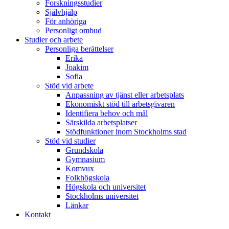
Forskningsstudier
Självhjälp
För anhöriga
Personligt ombud
Studier och arbete
Personliga berättelser
Erika
Joakim
Sofia
Stöd vid arbete
Anpassning av tjänst eller arbetsplats
Ekonomiskt stöd till arbetsgivaren
Identifiera behov och mål
Särskilda arbetsplatser
Stödfunktioner inom Stockholms stad
Stöd vid studier
Grundskola
Gymnasium
Komvux
Folkhögskola
Högskola och universitet
Stockholms universitet
Länkar
Kontakt