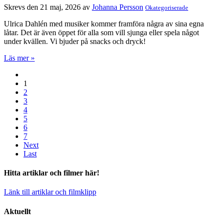
Skrevs den 21 maj, 2026 av
Johanna Persson
Okategoriserade
Ulrica Dahlén med musiker kommer framföra några av sina egna
låtar. Det är även öppet för alla som vill sjunga eller spela något
under kvällen. Vi bjuder på snacks och dryck!
Läs mer »
1
2
3
4
5
6
7
Next
Last
Hitta artiklar och filmer här!
Länk till artiklar och filmklipp
Aktuellt