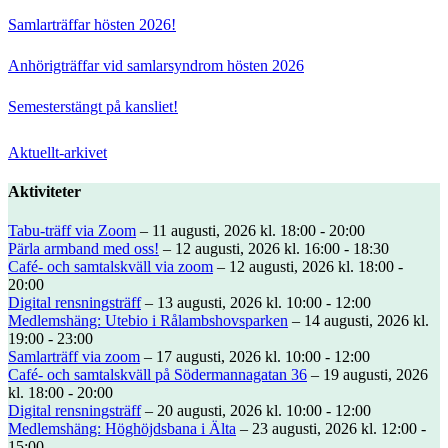
Samlarträffar hösten 2026!
Anhörigträffar vid samlarsyndrom hösten 2026
Semesterstängt på kansliet!
Aktuellt-arkivet
Aktiviteter
Tabu-träff via Zoom
– 11 augusti, 2026 kl. 18:00 - 20:00
Pärla armband med oss!
– 12 augusti, 2026 kl. 16:00 - 18:30
Café- och samtalskväll via zoom
– 12 augusti, 2026 kl. 18:00 -
20:00
Digital rensningsträff
– 13 augusti, 2026 kl. 10:00 - 12:00
Medlemshäng: Utebio i Rålambshovsparken
– 14 augusti, 2026 kl.
19:00 - 23:00
Samlarträff via zoom
– 17 augusti, 2026 kl. 10:00 - 12:00
Café- och samtalskväll på Södermannagatan 36
– 19 augusti, 2026
kl. 18:00 - 20:00
Digital rensningsträff
– 20 augusti, 2026 kl. 10:00 - 12:00
Medlemshäng: Höghöjdsbana i Älta
– 23 augusti, 2026 kl. 12:00 -
15:00