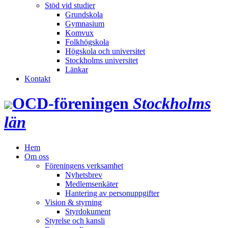
Stöd vid studier
Grundskola
Gymnasium
Komvux
Folkhögskola
Högskola och universitet
Stockholms universitet
Länkar
Kontakt
OCD‑föreningen
Stockholms
län
Hem
Om oss
Föreningens verksamhet
Nyhetsbrev
Medlemsenkäter
Hantering av personuppgifter
Vision & styrning
Styrdokument
Styrelse och kansli