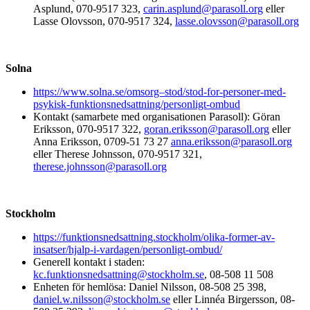
Asplund, 070-9517 323,
carin.asplund@parasoll.org
eller
Lasse Olovsson, 070-9517 324,
lasse.olovsson@parasoll.org
Solna
https://www.solna.se/omsorg–stod/stod-for-personer-med-
psykisk-funktionsnedsattning/personligt-ombud
Kontakt (samarbete med organisationen Parasoll): Göran
Eriksson, 070-9517 322,
goran.eriksson@parasoll.org
eller
Anna Eriksson, 0709-51 73 27
anna.eriksson@parasoll.org
eller Therese Johnsson, 070-9517 321,
t
herese.johnsson@parasoll.org
Stockholm
https://funktionsnedsattning.stockholm/olika-former-av-
insatser/hjalp-i-vardagen/personligt-ombud/
Generell kontakt i staden:
kc.funktionsnedsattning@stockholm.se
, 08-508 11 508
Enheten för hemlösa: Daniel Nilsson, 08-508 25 398,
daniel.w.nilsson@stockholm.se
eller Linnéa Birgersson, 08-