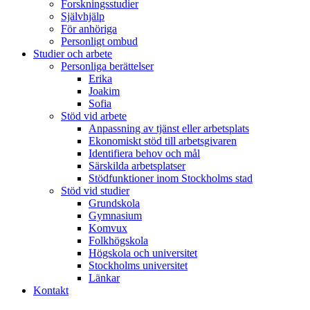
Forskningsstudier
Självhjälp
För anhöriga
Personligt ombud
Studier och arbete
Personliga berättelser
Erika
Joakim
Sofia
Stöd vid arbete
Anpassning av tjänst eller arbetsplats
Ekonomiskt stöd till arbetsgivaren
Identifiera behov och mål
Särskilda arbetsplatser
Stödfunktioner inom Stockholms stad
Stöd vid studier
Grundskola
Gymnasium
Komvux
Folkhögskola
Högskola och universitet
Stockholms universitet
Länkar
Kontakt