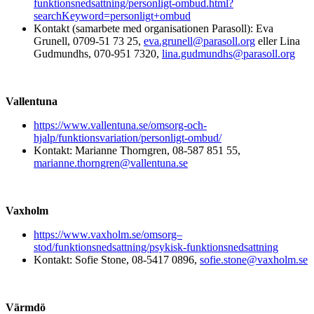
funktionsnedsattning/personligt-ombud.html?
searchKeyword=personligt+ombud
Kontakt (samarbete med organisationen Parasoll): Eva
Grunell, 0709-51 73 25,
eva.grunell@parasoll.org
eller Lina
Gudmundhs, 070-951 7320,
lina.gudmundhs@parasoll.org
Vallentuna
https://www.vallentuna.se/omsorg-och-
hjalp/funktionsvariation/personligt-ombud/
Kontakt: Marianne Thorngren, 08-587 851 55,
marianne.thorngren@vallentuna.se
Vaxholm
https://www.vaxholm.se/omsorg–
stod/funktionsnedsattning/psykisk-funktionsnedsattning
Kontakt:
Sofie Stone, 08-5417 0896,
sofie.stone@vaxholm.se
Värmdö