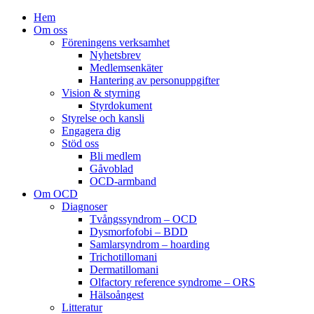
Hem
Om oss
Föreningens verksamhet
Nyhetsbrev
Medlemsenkäter
Hantering av personuppgifter
Vision & styrning
Styrdokument
Styrelse och kansli
Engagera dig
Stöd oss
Bli medlem
Gåvoblad
OCD-armband
Om OCD
Diagnoser
Tvångssyndrom – OCD
Dysmorfofobi – BDD
Samlarsyndrom – hoarding
Trichotillomani
Dermatillomani
Olfactory reference syndrome – ORS
Hälsoångest
Litteratur