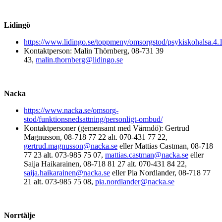
Lidingö
https://www.lidingo.se/toppmeny/omsorgstod/psykiskohalsa.4
Kontaktperson: Malin Thörnberg,
08-731 39
43,
malin.thornberg@lidingo.se
Nacka
https://www.nacka.se/omsorg-
stod/funktionsnedsattning/personligt-ombud/
Kontaktpersoner (gemensamt med Värmdö): Gertrud
Magnusson, 08-718 77 22 alt. 070-431 77 22,
gertrud.magnusson@nacka.se
eller Mattias Castman, 08-718
77 23 alt. 073-985 75 07,
mattias.castman@nacka.se
eller
Saija Haikarainen, 08-718 81 27 alt. 070-431 84 22,
saija.haikarainen@nacka.se
eller Pia Nordlander, 08-718 77
21 alt. 073-985 75 08,
pia.nordlander@nacka.se
Norrtälje