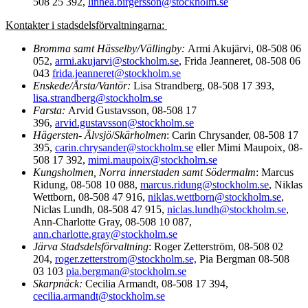
508 25 392,
linnea.birgersson@stockholm.se
Kontakter i stadsdelsförvaltningarna:
Bromma samt Hässelby/Vällingby:
Armi Akujärvi,
08-508 06
052,
armi.akujarvi@stockholm.se
, Frida Jeanneret, 08-508 06
043
frida.jeanneret@stockholm.se
Enskede/Årsta/Vantör:
Lisa Strandberg,
08-508 17 393,
lisa.strandberg@stockholm.se
Farsta:
Arvid Gustavsson,
08-508 17
396,
arvid.gustavsson@stockholm.se
Hägersten- Älvsjö
/
Skärholmen
:
Carin Chrysander, 08-508 17
395,
carin.chrysander@stockholm.se
eller Mimi Maupoix, 08-
508 17 392,
mimi.maupoix@stockholm.se
Kungsholmen, Norra innerstaden samt Södermalm
:
Marcus
Ridung, 08-508 10 088,
marcus.ridung@stockholm.se
, Niklas
Wettborn, 08-508 47 916,
niklas.wettborn@stockholm.se
,
Niclas Lundh, 08-508 47 915,
niclas.lundh@stockholm.se
,
Ann-Charlotte Gray, 08-508 10 087,
ann.charlotte.gray@stockholm.se
Järva Stadsdelsförvaltning
:
Roger Zetterström, 08-508 02
204,
roger.zetterstrom@stockholm.se,
Pia Bergman 08-508
03 103
pia.bergman@stockholm.se
Skarpnäck:
Cecilia Armandt, 08-508 17 394,
cecilia.armandt@stockholm.se