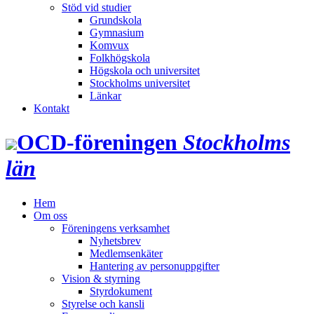
Stöd vid studier
Grundskola
Gymnasium
Komvux
Folkhögskola
Högskola och universitet
Stockholms universitet
Länkar
Kontakt
OCD‑föreningen
Stockholms
län
Hem
Om oss
Föreningens verksamhet
Nyhetsbrev
Medlemsenkäter
Hantering av personuppgifter
Vision & styrning
Styrdokument
Styrelse och kansli