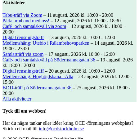
Aktiviteter
Tabu-träff via Zoom
– 11 augusti, 2026 kl. 18:00 - 20:00
Pärla armband med oss!
– 12 augusti, 2026 kl. 16:00 - 18:30
Café- och samtalskväll via zoom
– 12 augusti, 2026 kl. 18:00 -
20:00
Digital rensningsträff
– 13 augusti, 2026 kl. 10:00 - 12:00
Medlemshäng: Utebio i Rålambshovsparken
– 14 augusti, 2026 kl.
19:00 - 23:00
Samlarträff via zoom
– 17 augusti, 2026 kl. 10:00 - 12:00
Café- och samtalskväll på Södermannagatan 36
– 19 augusti, 2026
kl. 18:00 - 20:00
Digital rensningsträff
– 20 augusti, 2026 kl. 10:00 - 12:00
Medlemshäng: Höghöjdsbana i Älta
– 23 augusti, 2026 kl. 12:00 -
15:00
BDD-träff på Södermannagatan 36
– 25 augusti, 2026 kl. 18:00 -
20:00
Alla aktiviteter
Tyck till om webben!
Har du några tankar eller idéer kring OCD-föreningens webbplats?
Skicka ett mail till
info@ocdstockholm.se