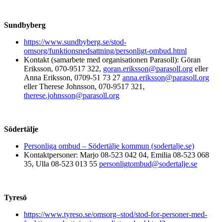
Sundbyberg
https://www.sundbyberg.se/stod-
omsorg/funktionsnedsattning/personligt-ombud.html
Kontakt (samarbete med organisationen Parasoll): Göran
Eriksson, 070-9517 322,
goran.eriksson@parasoll.org
eller
Anna Eriksson, 0709-51 73 27
anna.eriksson@parasoll.org
eller Therese Johnsson, 070-9517 321,
t
herese.johnsson@parasoll.org
Södertälje
Personliga ombud – Södertälje kommun (sodertalje.se)
Kontaktpersoner: Marjo 08-523 042 04, Emilia 08-523 068
35, Ulla 08-523 013 55
personligtombud@sodertalje.se
Tyresö
https://www.tyreso.se/omsorg–stod/stod-for-personer-med-