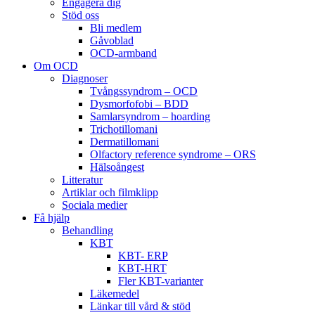
Engagera dig
Stöd oss
Bli medlem
Gåvoblad
OCD-armband
Om OCD
Diagnoser
Tvångssyndrom – OCD
Dysmorfofobi – BDD
Samlarsyndrom – hoarding
Trichotillomani
Dermatillomani
Olfactory reference syndrome – ORS
Hälsoångest
Litteratur
Artiklar och filmklipp
Sociala medier
Få hjälp
Behandling
KBT
KBT- ERP
KBT-HRT
Fler KBT-varianter
Läkemedel
Länkar till vård & stöd