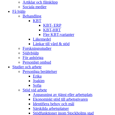
Artiklar och filmklipp
Sociala medier
Få hjälp
Behandling
KBT
KBT- ERP
KBT-HRT
Fler KBT-varianter
Läkemedel
Länkar till vård & stöd
Forskningsstudier
Självhjälp
För anhöriga
Personligt ombud
Studier och arbete
Personliga berättelser
Erika
Joakim
Sofia
Stöd vid arbete
Anpassning av tjänst eller arbetsplats
Ekonomiskt stöd till arbetsgivaren
Identifiera behov och mål
Särskilda arbetsplatser
Stödfunktioner inom Stockholms stad