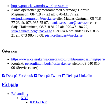
https://ponackavarmdo.wordpress.com
Kontaktpersoner (gemensamt med Värmdö): Gertrud
Magnusson, 08-718 77 22 alt. 070-431 77 22,
gertrud.magnusson@nacka.se
eller Mattias Castman, 08-718
77 23 alt. 073-985 75 07,
mattias.castman@nacka.se
eller
Saija Haikarainen, 08-718 81 27 alt. 070-431 84 22,
saija.haikarainen@nacka.se
eller Pia Nordlander, 08-718 77
21 alt. 073-985 75 08,
pia.nordlander@nacka.se
Österåker
https://www.osteraker.se/omsorgstod/funktionsnedsattning/per
Kontakt:
personligtombud@osteraker.se
telefon 08-540 810
00 (Servicecenter)
Dela på Facebook
Dela på Twitter
Dela på Linkedin
Få hjälp
Behandling
KBT
KBT- ERP