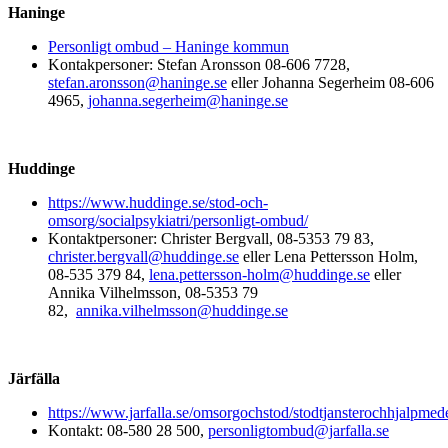
Haninge
Personligt ombud – Haninge kommun
Kontakpersoner:
Stefan Aronsson 08-606 7728,
stefan.aronsson@haninge.se
eller Johanna Segerheim 08-606
4965,
johanna.segerheim@haninge.se
Huddinge
https://www.huddinge.se/stod-och-
omsorg/socialpsykiatri/personligt-ombud/
Kontaktpersoner: Christer Bergvall, 08-5353 79 83,
christer.bergvall@huddinge.se
eller Lena Pettersson Holm,
08-535 379 84,
lena.pettersson-holm@huddinge.se
eller
Annika Vilhelmsson, 08-5353 79
82,
annika.vilhelmsson@huddinge.se
Järfälla
https://www.jarfalla.se/omsorgochstod/stodtjansterochhjalp
Kontakt: 08-580 28 500,
personligtombud@jarfalla.se