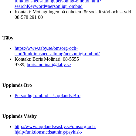
funktionsnedsattning/personligt-ombud.html?
searchKeyword=personligt+ombud
Kontakt: Mottagningen på enheten för socialt stöd och skydd
08-578 291 00
Täby
https://www.taby.se/omsorg-och-
stod/funktionsnedsattning/personligt-ombud/
Kontakt: Boris Molinari, 08-5555
9789,
boris.molinari@taby.se
Upplands-Bro
Personligt ombud – Upplands-Bro
Upplands Väsby
http://www.upplandsvasby.se/omsorg-och-
hjalp/funktionsnedsattning/psykisk-