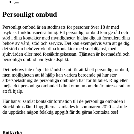
Personligt ombud
Personligt ombud är en stödinsats för personer över 18 år med
psykisk funktionsnedsättning. Ett personligt ombud kan ge råd och
stöd i dina kontakter med myndigheter, hjälpa dig att formulera dina
behov av vård, stöd och service. Det kan exempelvis vara att ge dig
det stöd du behöver vid dina kontakter med socialtjänst, med
sjukvården eller med försäkringskassan. Tjänsten är kostnadsfri och
personliga ombud har tystnadsplikt.
Det behövs inte något biståndsbeslut för att få ett personligt ombud,
men möjligheten att få hjälp kan variera beroende på hur stor
arbetsbelastning de personliga ombuden har för tillfället. Ring eller
mejla det personliga ombudet i din kommun om du är intresserad av
att få hjälp.
Här har vi samlat kontaktinformation till de personliga ombuden i
Stockholms län. Uppgifterna samlades in sommaren 2020 – skulle
du upptäcka någon felaktig uppgift får du gärna kontakta oss!
Botkyrka