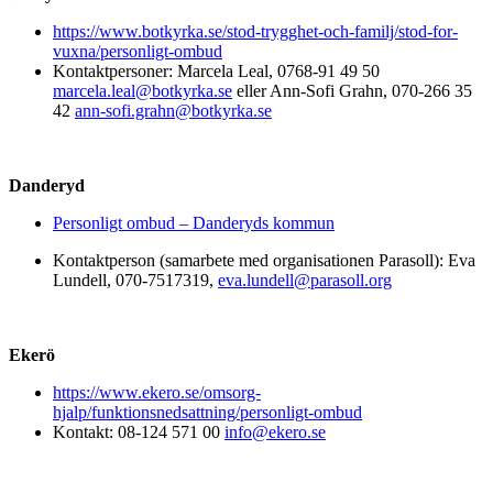
https://www.botkyrka.se/stod-trygghet-och-familj/stod-for-
vuxna/personligt-ombud
Kontaktpersoner: Marcela Leal, 0768-91 49 50
marcela.leal@botkyrka.se
eller Ann-Sofi Grahn, 070-266 35
42
ann-sofi.grahn@botkyrka.se
Danderyd
Personligt ombud – Danderyds kommun
Kontaktperson (samarbete med organisationen Parasoll): Eva
Lundell, 070-7517319,
eva.lundell@parasoll.org
Ekerö
https://www.ekero.se/omsorg-
hjalp/funktionsnedsattning/personligt-ombud
Kontakt: 08-124 571 00
info@ekero.se