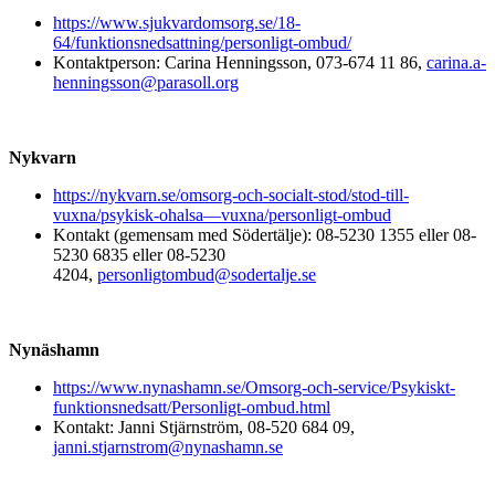
https://www.sjukvardomsorg.se/18-
64/funktionsnedsattning/personligt-ombud/
Kontaktperson: Carina Henningsson, 073-674 11 86,
carina.a-
henningsson@parasoll.org
Nykvarn
https://nykvarn.se/omsorg-och-socialt-stod/stod-till-
vuxna/psykisk-ohalsa—vuxna/personligt-ombud
Kontakt (gemensam med Södertälje): 08-5230 1355 eller 08-
5230 6835 eller 08-5230
4204,
personligtombud@sodertalje.se
Nynäshamn
https://www.nynashamn.se/Omsorg-och-service/Psykiskt-
funktionsnedsatt/Personligt-ombud.html
Kontakt: Janni Stjärnström, 08-520 684 09,
janni.stjarnstrom@nynashamn.se