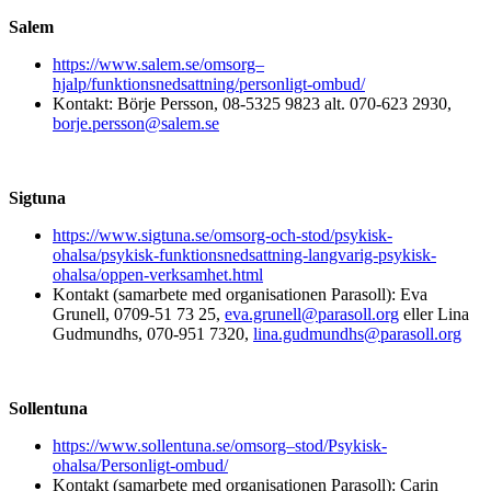
Salem
https://www.salem.se/omsorg–
hjalp/funktionsnedsattning/personligt-ombud/
Kontakt: Börje Persson, 08-5325 9823 alt. 070-623 2930,
borje.persson@salem.se
Sigtuna
https://www.sigtuna.se/omsorg-och-stod/psykisk-
ohalsa/psykisk-funktionsnedsattning-langvarig-psykisk-
ohalsa/oppen-verksamhet.html
Kontakt (samarbete med organisationen Parasoll): Eva
Grunell, 0709-51 73 25,
eva.grunell@parasoll.org
eller Lina
Gudmundhs, 070-951 7320,
lina.gudmundhs@parasoll.org
Sollentuna
https://www.sollentuna.se/omsorg–stod/Psykisk-
ohalsa/Personligt-ombud/
Kontakt (samarbete med organisationen Parasoll): Carin