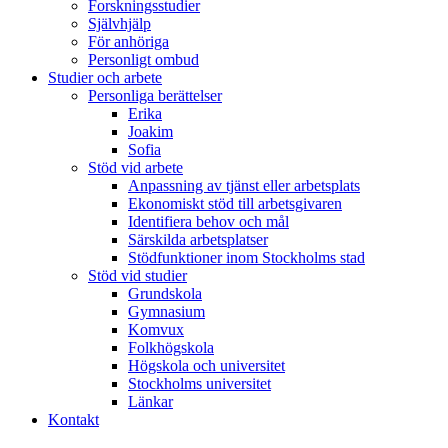
Forskningsstudier
Självhjälp
För anhöriga
Personligt ombud
Studier och arbete
Personliga berättelser
Erika
Joakim
Sofia
Stöd vid arbete
Anpassning av tjänst eller arbetsplats
Ekonomiskt stöd till arbetsgivaren
Identifiera behov och mål
Särskilda arbetsplatser
Stödfunktioner inom Stockholms stad
Stöd vid studier
Grundskola
Gymnasium
Komvux
Folkhögskola
Högskola och universitet
Stockholms universitet
Länkar
Kontakt