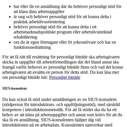
har eller får en anställning där du behöver personligt stöd för
att klara dina arbetsuppgifter
är ung och behöver personligt stöd för att kunna delta i
praktisk arbetslivsorientering
behöver personligt stöd för att kunna delta i ett
arbetsmarknadspolitiskt program eller arbetslivsinriktad
rehabilitering
om du är egen företagare eller fri yrkesutövare och har en
funktionsnedsättning
För att få rätt till ersättning för personligt biträde ska arbetsgivaren
skicka in uppgifter till arbetsförmedlingen där det bland annat ska
framgå varför behovet av personligt biträde finns och vad det kostar
arbetsgivaren att avsätta en person för detta stöd. Du kan läsa mer
om personligt biträde här:
Personligt biträde
SIUS-konsulent
Du kan också få stöd under anställningen av en SIUS-konsulent
(stödperson för introduktions- och uppföljningsstöd), med särskild
kompetens i introduktionsmetodik. För att få stödet ska du ha ett
behov av att träna på arbetsuppgifter och annat som krävs för att du
ska få en anställning. SIUS-konsulenten hjälper dig vid
introduktionen på en arbetsplats. Konsulenten samverkar med