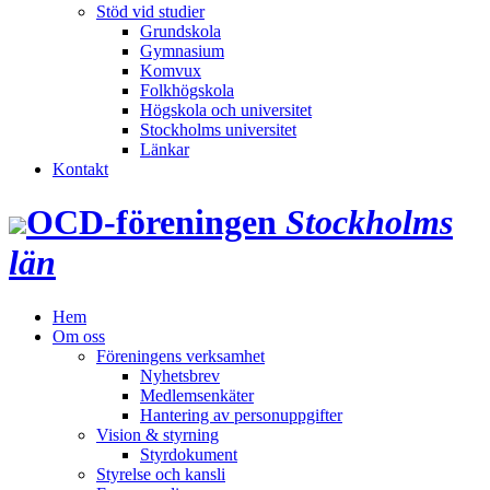
Stöd vid studier
Grundskola
Gymnasium
Komvux
Folkhögskola
Högskola och universitet
Stockholms universitet
Länkar
Kontakt
OCD‑föreningen
Stockholms
län
Hem
Om oss
Föreningens verksamhet
Nyhetsbrev
Medlemsenkäter
Hantering av personuppgifter
Vision & styrning
Styrdokument
Styrelse och kansli