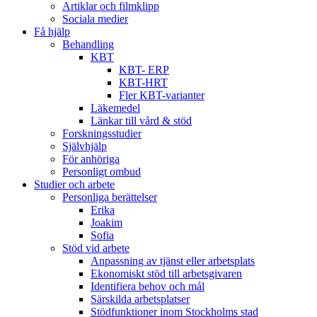
Artiklar och filmklipp
Sociala medier
Få hjälp
Behandling
KBT
KBT- ERP
KBT-HRT
Fler KBT-varianter
Läkemedel
Länkar till vård & stöd
Forskningsstudier
Självhjälp
För anhöriga
Personligt ombud
Studier och arbete
Personliga berättelser
Erika
Joakim
Sofia
Stöd vid arbete
Anpassning av tjänst eller arbetsplats
Ekonomiskt stöd till arbetsgivaren
Identifiera behov och mål
Särskilda arbetsplatser
Stödfunktioner inom Stockholms stad