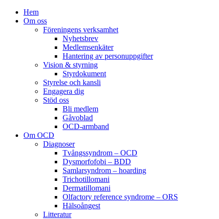
Hem
Om oss
Föreningens verksamhet
Nyhetsbrev
Medlemsenkäter
Hantering av personuppgifter
Vision & styrning
Styrdokument
Styrelse och kansli
Engagera dig
Stöd oss
Bli medlem
Gåvoblad
OCD-armband
Om OCD
Diagnoser
Tvångssyndrom – OCD
Dysmorfofobi – BDD
Samlarsyndrom – hoarding
Trichotillomani
Dermatillomani
Olfactory reference syndrome – ORS
Hälsoångest
Litteratur