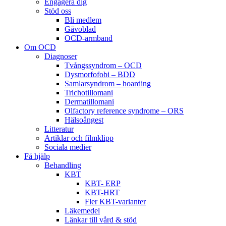
Engagera dig
Stöd oss
Bli medlem
Gåvoblad
OCD-armband
Om OCD
Diagnoser
Tvångssyndrom – OCD
Dysmorfofobi – BDD
Samlarsyndrom – hoarding
Trichotillomani
Dermatillomani
Olfactory reference syndrome – ORS
Hälsoångest
Litteratur
Artiklar och filmklipp
Sociala medier
Få hjälp
Behandling
KBT
KBT- ERP
KBT-HRT
Fler KBT-varianter
Läkemedel
Länkar till vård & stöd