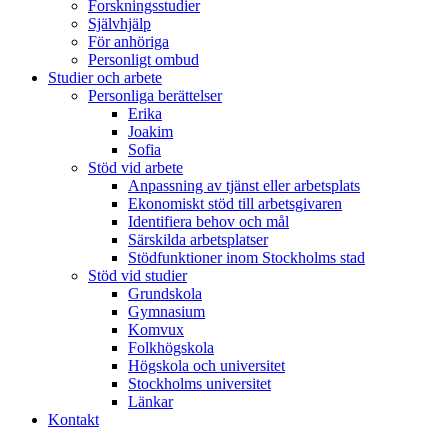
Forskningsstudier
Självhjälp
För anhöriga
Personligt ombud
Studier och arbete
Personliga berättelser
Erika
Joakim
Sofia
Stöd vid arbete
Anpassning av tjänst eller arbetsplats
Ekonomiskt stöd till arbetsgivaren
Identifiera behov och mål
Särskilda arbetsplatser
Stödfunktioner inom Stockholms stad
Stöd vid studier
Grundskola
Gymnasium
Komvux
Folkhögskola
Högskola och universitet
Stockholms universitet
Länkar
Kontakt