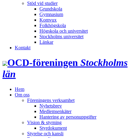
Stöd vid studier
Grundskola
Gymnasium
Komvux
Folkhögskola
Högskola och universitet
Stockholms universitet
Länkar
Kontakt
OCD‑föreningen
Stockholms
län
Hem
Om oss
Föreningens verksamhet
Nyhetsbrev
Medlemsenkäter
Hantering av personuppgifter
Vision & styrning
Styrdokument
Styrelse och kansli