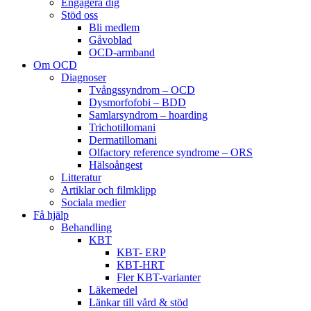
Engagera dig
Stöd oss
Bli medlem
Gåvoblad
OCD-armband
Om OCD
Diagnoser
Tvångssyndrom – OCD
Dysmorfofobi – BDD
Samlarsyndrom – hoarding
Trichotillomani
Dermatillomani
Olfactory reference syndrome – ORS
Hälsoångest
Litteratur
Artiklar och filmklipp
Sociala medier
Få hjälp
Behandling
KBT
KBT- ERP
KBT-HRT
Fler KBT-varianter
Läkemedel
Länkar till vård & stöd