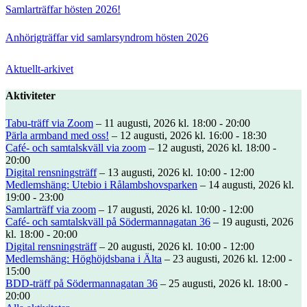
Samlarträffar hösten 2026!
Anhörigträffar vid samlarsyndrom hösten 2026
Aktuellt-arkivet
Aktiviteter
Tabu-träff via Zoom
– 11 augusti, 2026 kl. 18:00 - 20:00
Pärla armband med oss!
– 12 augusti, 2026 kl. 16:00 - 18:30
Café- och samtalskväll via zoom
– 12 augusti, 2026 kl. 18:00 -
20:00
Digital rensningsträff
– 13 augusti, 2026 kl. 10:00 - 12:00
Medlemshäng: Utebio i Rålambshovsparken
– 14 augusti, 2026 kl.
19:00 - 23:00
Samlarträff via zoom
– 17 augusti, 2026 kl. 10:00 - 12:00
Café- och samtalskväll på Södermannagatan 36
– 19 augusti, 2026
kl. 18:00 - 20:00
Digital rensningsträff
– 20 augusti, 2026 kl. 10:00 - 12:00
Medlemshäng: Höghöjdsbana i Älta
– 23 augusti, 2026 kl. 12:00 -
15:00
BDD-träff på Södermannagatan 36
– 25 augusti, 2026 kl. 18:00 -
20:00