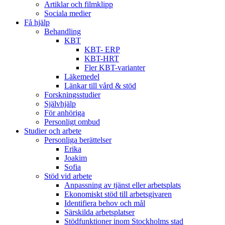
Artiklar och filmklipp
Sociala medier
Få hjälp
Behandling
KBT
KBT- ERP
KBT-HRT
Fler KBT-varianter
Läkemedel
Länkar till vård & stöd
Forskningsstudier
Självhjälp
För anhöriga
Personligt ombud
Studier och arbete
Personliga berättelser
Erika
Joakim
Sofia
Stöd vid arbete
Anpassning av tjänst eller arbetsplats
Ekonomiskt stöd till arbetsgivaren
Identifiera behov och mål
Särskilda arbetsplatser
Stödfunktioner inom Stockholms stad