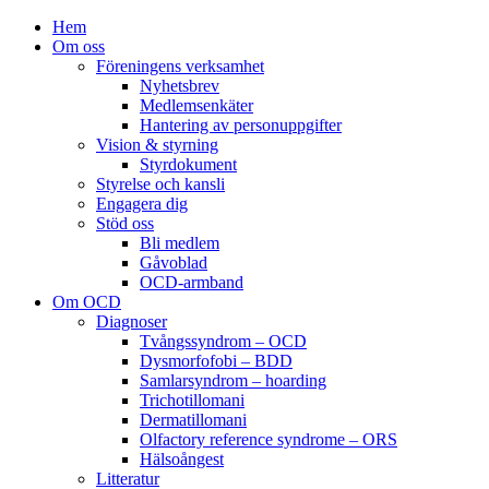
Hem
Om oss
Föreningens verksamhet
Nyhetsbrev
Medlemsenkäter
Hantering av personuppgifter
Vision & styrning
Styrdokument
Styrelse och kansli
Engagera dig
Stöd oss
Bli medlem
Gåvoblad
OCD-armband
Om OCD
Diagnoser
Tvångssyndrom – OCD
Dysmorfofobi – BDD
Samlarsyndrom – hoarding
Trichotillomani
Dermatillomani
Olfactory reference syndrome – ORS
Hälsoångest
Litteratur