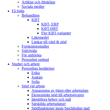
Artiklar och filmklipp
Sociala medier
Få hjälp
Behandling
KBT
KBT- ERP
KBT-HRT
Fler KBT-varianter
Läkemedel
Länkar till vård & stöd
Forskningsstudier
Självhjälp
För anhöriga
Personligt ombud
Studier och arbete
Personliga berättelser
Erika
Joakim
Sofia
Stöd vid arbete
Anpassning av tjänst eller arbetsplats
Ekonomiskt stöd till arbetsgivaren
Identifiera behov och mål
Särskilda arbetsplatser
Stödfunktioner inom Stockholms stad