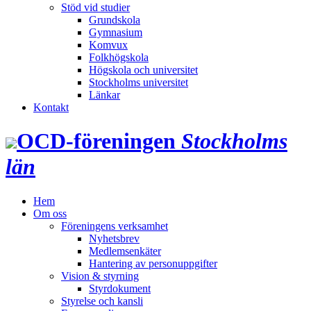
Stöd vid studier
Grundskola
Gymnasium
Komvux
Folkhögskola
Högskola och universitet
Stockholms universitet
Länkar
Kontakt
OCD‑föreningen
Stockholms
län
Hem
Om oss
Föreningens verksamhet
Nyhetsbrev
Medlemsenkäter
Hantering av personuppgifter
Vision & styrning
Styrdokument
Styrelse och kansli