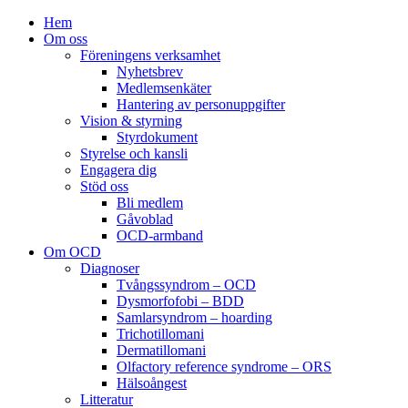
Hem
Om oss
Föreningens verksamhet
Nyhetsbrev
Medlemsenkäter
Hantering av personuppgifter
Vision & styrning
Styrdokument
Styrelse och kansli
Engagera dig
Stöd oss
Bli medlem
Gåvoblad
OCD-armband
Om OCD
Diagnoser
Tvångssyndrom – OCD
Dysmorfofobi – BDD
Samlarsyndrom – hoarding
Trichotillomani
Dermatillomani
Olfactory reference syndrome – ORS
Hälsoångest
Litteratur