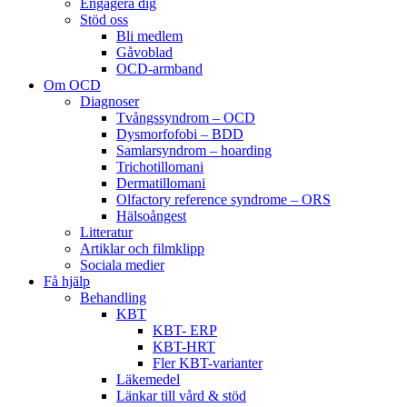
Engagera dig
Stöd oss
Bli medlem
Gåvoblad
OCD-armband
Om OCD
Diagnoser
Tvångssyndrom – OCD
Dysmorfofobi – BDD
Samlarsyndrom – hoarding
Trichotillomani
Dermatillomani
Olfactory reference syndrome – ORS
Hälsoångest
Litteratur
Artiklar och filmklipp
Sociala medier
Få hjälp
Behandling
KBT
KBT- ERP
KBT-HRT
Fler KBT-varianter
Läkemedel
Länkar till vård & stöd