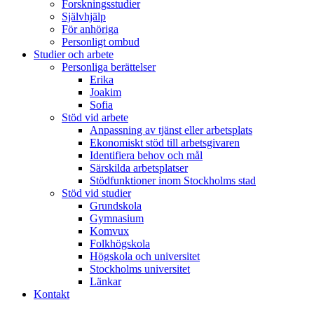
Forskningsstudier
Självhjälp
För anhöriga
Personligt ombud
Studier och arbete
Personliga berättelser
Erika
Joakim
Sofia
Stöd vid arbete
Anpassning av tjänst eller arbetsplats
Ekonomiskt stöd till arbetsgivaren
Identifiera behov och mål
Särskilda arbetsplatser
Stödfunktioner inom Stockholms stad
Stöd vid studier
Grundskola
Gymnasium
Komvux
Folkhögskola
Högskola och universitet
Stockholms universitet
Länkar
Kontakt