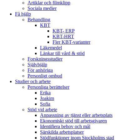
Artiklar och filmklipp
Sociala medier
Få hjälp
Behandling
KBT
KBT- ERP
KBT-HRT
Fler KBT-varianter
Läkemedel
Länkar till vård & stöd
Forskningsstudier
Självhjälp
För anhöriga
Personligt ombud
Studier och arbete
Personliga berättelser
Erika
Joakim
Sofia
Stöd vid arbete
Anpassning av tjänst eller arbetsplats
Ekonomiskt stöd till arbetsgivaren
Identifiera behov och mål
Särskilda arbetsplatser
Stödfunktioner inom Stockholms stad