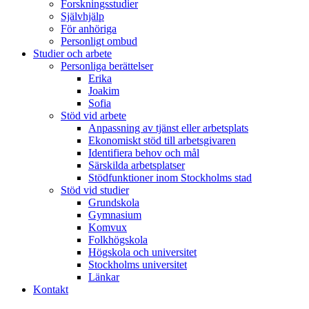
Forskningsstudier
Självhjälp
För anhöriga
Personligt ombud
Studier och arbete
Personliga berättelser
Erika
Joakim
Sofia
Stöd vid arbete
Anpassning av tjänst eller arbetsplats
Ekonomiskt stöd till arbetsgivaren
Identifiera behov och mål
Särskilda arbetsplatser
Stödfunktioner inom Stockholms stad
Stöd vid studier
Grundskola
Gymnasium
Komvux
Folkhögskola
Högskola och universitet
Stockholms universitet
Länkar
Kontakt