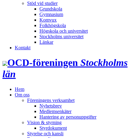
Stöd vid studier
Grundskola
Gymnasium
Komvux
Folkhögskola
Högskola och universitet
Stockholms universitet
Länkar
Kontakt
OCD‑föreningen
Stockholms
län
Hem
Om oss
Föreningens verksamhet
Nyhetsbrev
Medlemsenkäter
Hantering av personuppgifter
Vision & styrning
Styrdokument
Styrelse och kansli