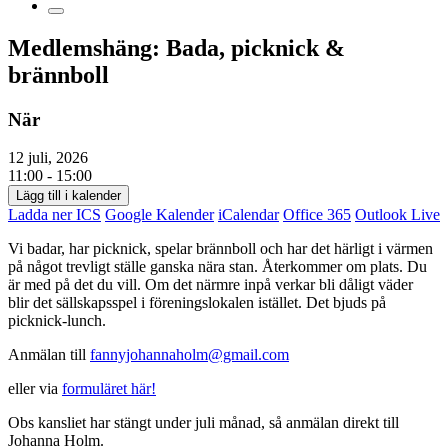
Medlemshäng: Bada, picknick &
brännboll
När
12 juli, 2026
11:00 - 15:00
Lägg till i kalender
Ladda ner ICS
Google Kalender
iCalendar
Office 365
Outlook Live
Vi badar, har picknick, spelar brännboll och har det härligt i värmen
på något trevligt ställe ganska nära stan. Återkommer om plats. Du
är med på det du vill. Om det närmre inpå verkar bli dåligt väder
blir det sällskapsspel i föreningslokalen istället. Det bjuds på
picknick-lunch.
Anmälan till
fannyjohannaholm@gmail.com
eller via
formuläret här!
Obs kansliet har stängt under juli månad, så anmälan direkt till
Johanna Holm.