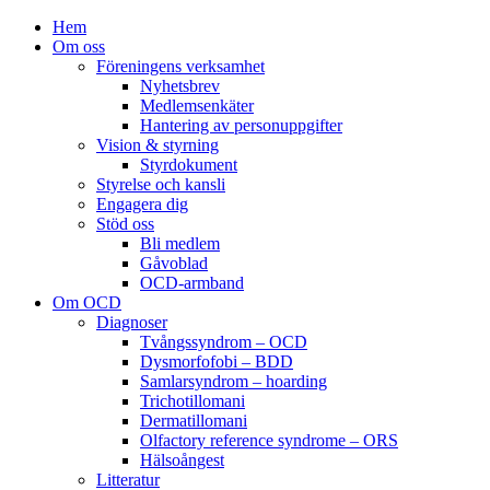
Hem
Om oss
Föreningens verksamhet
Nyhetsbrev
Medlemsenkäter
Hantering av personuppgifter
Vision & styrning
Styrdokument
Styrelse och kansli
Engagera dig
Stöd oss
Bli medlem
Gåvoblad
OCD-armband
Om OCD
Diagnoser
Tvångssyndrom – OCD
Dysmorfofobi – BDD
Samlarsyndrom – hoarding
Trichotillomani
Dermatillomani
Olfactory reference syndrome – ORS
Hälsoångest
Litteratur