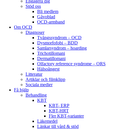
Engagera dig
Stöd oss
Bli medlem
Gåvoblad
OCD-armband
Om OCD
Diagnoser
Tvångssyndrom – OCD
Dysmorfofobi – BDD
Samlarsyndrom – hoarding
Trichotillomani
Dermatillomani
Olfactory reference syndrome – ORS
Hälsoångest
Litteratur
Artiklar och filmklipp
Sociala medier
Få hjälp
Behandling
KBT
KBT- ERP
KBT-HRT
Fler KBT-varianter
Läkemedel
Länkar till vård & stöd