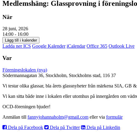
Medlemshäng: Glassprovning i föreningsl
När
28 juni, 2026
14:00 - 16:00
Lägg till i kalender
Ladda ner ICS
Google Kalender
iCalendar
Office 365
Outlook Live
Var
Föreningslokalen (nya)
Södermannagatan 36, Stockholm, Stockholms stad, 116 37
Vi testar olika glassar, bla årets glassnyheter från märkena SIA, GB 
Vi kan sitta både inne i lokalen eller utomhus på innergården om vädret 
OCD-föreningen bjuder!
Anmälan till
fannyjohannaholm@gmail.com
eller via
formulär
Dela på Facebook
Dela på Twitter
Dela på Linkedin