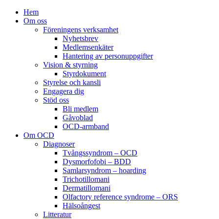
Hem
Om oss
Föreningens verksamhet
Nyhetsbrev
Medlemsenkäter
Hantering av personuppgifter
Vision & styrning
Styrdokument
Styrelse och kansli
Engagera dig
Stöd oss
Bli medlem
Gåvoblad
OCD-armband
Om OCD
Diagnoser
Tvångssyndrom – OCD
Dysmorfofobi – BDD
Samlarsyndrom – hoarding
Trichotillomani
Dermatillomani
Olfactory reference syndrome – ORS
Hälsoångest
Litteratur