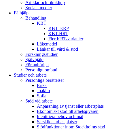
Artiklar och filmklipp
Sociala medier
Få hjälp
Behandling
KBT
KBT- ERP
KBT-HRT
Fler KBT-varianter
Läkemedel
Länkar till vård & stöd
Forskningsstudier
Självhjälp
För anhöriga
Personligt ombud
Studier och arbete
Personliga berättelser
Erika
Joakim
Sofia
Stöd vid arbete
Anpassning av tjänst eller arbetsplats
Ekonomiskt stöd till arbetsgivaren
Identifiera behov och mål
Särskilda arbetsplatser
Stödfunktioner inom Stockholms stad