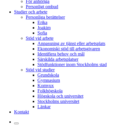
För anhöriga
Personligt ombud
Studier och arbete
Personliga berättelser
Erika
Joakim
Sofia
Stöd vid arbete
Anpassning av tjänst eller arbetsplats
Ekonomiskt stöd till arbetsgivaren
Identifiera behov och mål
Särskilda arbetsplatser
Stödfunktioner inom Stockholms stad
Stöd vid studier
Grundskola
Gymnasium
Komvux
Folkhögskola
Högskola och universitet
Stockholms universitet
Länkar
Kontakt