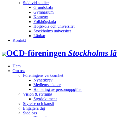
Stöd vid studier
Grundskola
Gymnasium
Komvux
Folkhögskola
Högskola och universitet
Stockholms universitet
Länkar
Kontakt
OCD‑föreningen
Stockholms l
Hem
Om oss
Föreningens verksamhet
Nyhetsbrev
Medlemsenkäter
Hantering av personuppgifter
Vision & styrning
Styrdokument
Styrelse och kansli
Engagera dig
Stöd oss