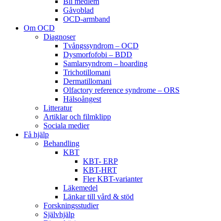
Bli medlem
Gåvoblad
OCD-armband
Om OCD
Diagnoser
Tvångssyndrom – OCD
Dysmorfofobi – BDD
Samlarsyndrom – hoarding
Trichotillomani
Dermatillomani
Olfactory reference syndrome – ORS
Hälsoångest
Litteratur
Artiklar och filmklipp
Sociala medier
Få hjälp
Behandling
KBT
KBT- ERP
KBT-HRT
Fler KBT-varianter
Läkemedel
Länkar till vård & stöd
Forskningsstudier
Självhjälp