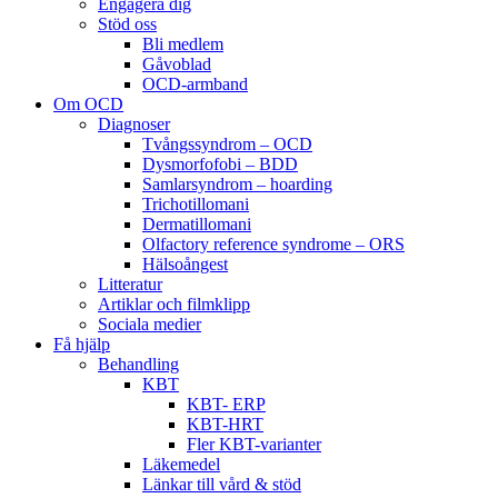
Engagera dig
Stöd oss
Bli medlem
Gåvoblad
OCD-armband
Om OCD
Diagnoser
Tvångssyndrom – OCD
Dysmorfofobi – BDD
Samlarsyndrom – hoarding
Trichotillomani
Dermatillomani
Olfactory reference syndrome – ORS
Hälsoångest
Litteratur
Artiklar och filmklipp
Sociala medier
Få hjälp
Behandling
KBT
KBT- ERP
KBT-HRT
Fler KBT-varianter
Läkemedel
Länkar till vård & stöd