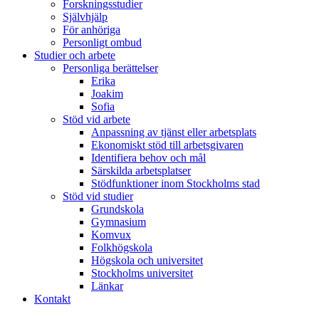
Forskningsstudier
Självhjälp
För anhöriga
Personligt ombud
Studier och arbete
Personliga berättelser
Erika
Joakim
Sofia
Stöd vid arbete
Anpassning av tjänst eller arbetsplats
Ekonomiskt stöd till arbetsgivaren
Identifiera behov och mål
Särskilda arbetsplatser
Stödfunktioner inom Stockholms stad
Stöd vid studier
Grundskola
Gymnasium
Komvux
Folkhögskola
Högskola och universitet
Stockholms universitet
Länkar
Kontakt