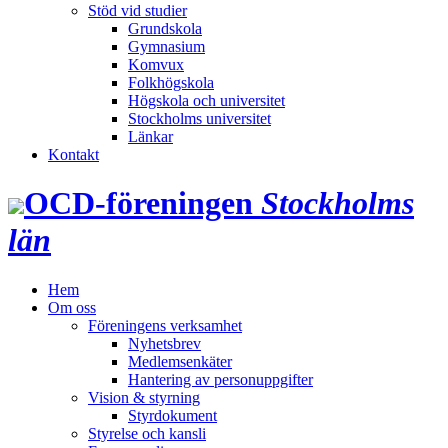
Stöd vid studier
Grundskola
Gymnasium
Komvux
Folkhögskola
Högskola och universitet
Stockholms universitet
Länkar
Kontakt
OCD‑föreningen
Stockholms
län
Hem
Om oss
Föreningens verksamhet
Nyhetsbrev
Medlemsenkäter
Hantering av personuppgifter
Vision & styrning
Styrdokument
Styrelse och kansli