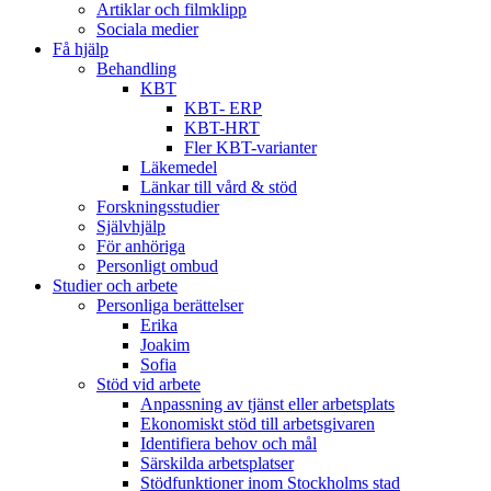
Artiklar och filmklipp
Sociala medier
Få hjälp
Behandling
KBT
KBT- ERP
KBT-HRT
Fler KBT-varianter
Läkemedel
Länkar till vård & stöd
Forskningsstudier
Självhjälp
För anhöriga
Personligt ombud
Studier och arbete
Personliga berättelser
Erika
Joakim
Sofia
Stöd vid arbete
Anpassning av tjänst eller arbetsplats
Ekonomiskt stöd till arbetsgivaren
Identifiera behov och mål
Särskilda arbetsplatser
Stödfunktioner inom Stockholms stad