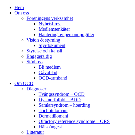
Hem
Om oss
Föreningens verksamhet
Nyhetsbrev
Medlemsenkäter
Hantering av personuppgifter
Vision & styrning
Styrdokument
Styrelse och kansli
Engagera dig
Stöd oss
Bli medlem
Gåvoblad
OCD-armband
Om OCD
Diagnoser
Tvångssyndrom – OCD
Dysmorfofobi – BDD
Samlarsyndrom – hoarding
Trichotillomani
Dermatillomani
Olfactory reference syndrome – ORS
Hälsoångest
Litteratur