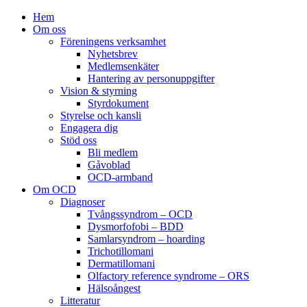
Hem
Om oss
Föreningens verksamhet
Nyhetsbrev
Medlemsenkäter
Hantering av personuppgifter
Vision & styrning
Styrdokument
Styrelse och kansli
Engagera dig
Stöd oss
Bli medlem
Gåvoblad
OCD-armband
Om OCD
Diagnoser
Tvångssyndrom – OCD
Dysmorfofobi – BDD
Samlarsyndrom – hoarding
Trichotillomani
Dermatillomani
Olfactory reference syndrome – ORS
Hälsoångest
Litteratur