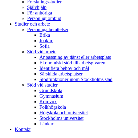
Forskningsstudier
Självhjälp
För anhöriga
Personligt ombud
Studier och arbete
Personliga berättelser
Erika
Joakim
Sofia
Stöd vid arbete
Anpassning av tjänst eller arbetsplats
Ekonomiskt stöd till arbetsgivaren
Identifiera behov och mål
Särskilda arbetsplatser
Stödfunktioner inom Stockholms stad
Stöd vid studier
Grundskola
Gymnasium
Komvux
Folkhögskola
Högskola och universitet
Stockholms universitet
Länkar
Kontakt