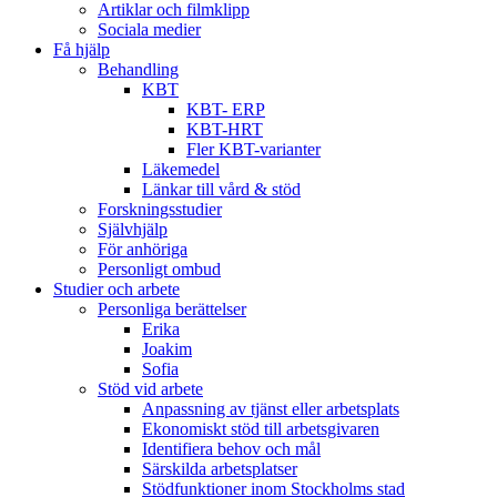
Artiklar och filmklipp
Sociala medier
Få hjälp
Behandling
KBT
KBT- ERP
KBT-HRT
Fler KBT-varianter
Läkemedel
Länkar till vård & stöd
Forskningsstudier
Självhjälp
För anhöriga
Personligt ombud
Studier och arbete
Personliga berättelser
Erika
Joakim
Sofia
Stöd vid arbete
Anpassning av tjänst eller arbetsplats
Ekonomiskt stöd till arbetsgivaren
Identifiera behov och mål
Särskilda arbetsplatser
Stödfunktioner inom Stockholms stad