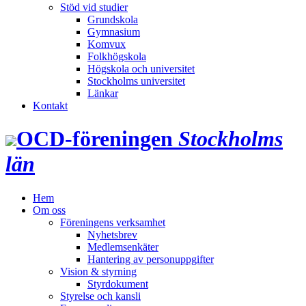
Stöd vid studier
Grundskola
Gymnasium
Komvux
Folkhögskola
Högskola och universitet
Stockholms universitet
Länkar
Kontakt
OCD‑föreningen
Stockholms
län
Hem
Om oss
Föreningens verksamhet
Nyhetsbrev
Medlemsenkäter
Hantering av personuppgifter
Vision & styrning
Styrdokument
Styrelse och kansli