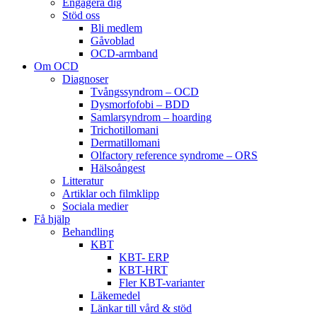
Engagera dig
Stöd oss
Bli medlem
Gåvoblad
OCD-armband
Om OCD
Diagnoser
Tvångssyndrom – OCD
Dysmorfofobi – BDD
Samlarsyndrom – hoarding
Trichotillomani
Dermatillomani
Olfactory reference syndrome – ORS
Hälsoångest
Litteratur
Artiklar och filmklipp
Sociala medier
Få hjälp
Behandling
KBT
KBT- ERP
KBT-HRT
Fler KBT-varianter
Läkemedel
Länkar till vård & stöd