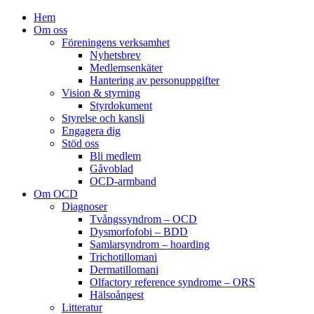
Hem
Om oss
Föreningens verksamhet
Nyhetsbrev
Medlemsenkäter
Hantering av personuppgifter
Vision & styrning
Styrdokument
Styrelse och kansli
Engagera dig
Stöd oss
Bli medlem
Gåvoblad
OCD-armband
Om OCD
Diagnoser
Tvångssyndrom – OCD
Dysmorfofobi – BDD
Samlarsyndrom – hoarding
Trichotillomani
Dermatillomani
Olfactory reference syndrome – ORS
Hälsoångest
Litteratur