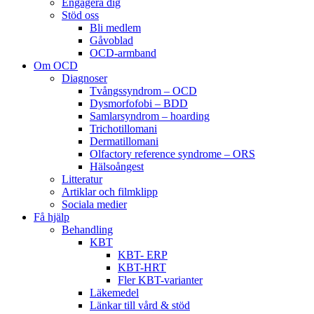
Engagera dig
Stöd oss
Bli medlem
Gåvoblad
OCD-armband
Om OCD
Diagnoser
Tvångssyndrom – OCD
Dysmorfofobi – BDD
Samlarsyndrom – hoarding
Trichotillomani
Dermatillomani
Olfactory reference syndrome – ORS
Hälsoångest
Litteratur
Artiklar och filmklipp
Sociala medier
Få hjälp
Behandling
KBT
KBT- ERP
KBT-HRT
Fler KBT-varianter
Läkemedel
Länkar till vård & stöd