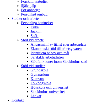
Forskningsstudier
Självhjälp
För anhöriga
Personligt ombud
Studier och arbete
Personliga berättelser
Erika
Joakim
Sofia
Stöd vid arbete
Anpassning av tjänst eller arbetsplats
Ekonomiskt stöd till arbetsgivaren
Identifiera behov och mål
Särskilda arbetsplatser
Stödfunktioner inom Stockholms stad
Stöd vid studier
Grundskola
Gymnasium
Komvux
Folkhögskola
Högskola och universitet
Stockholms universitet
Länkar
Kontakt