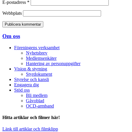
E-postadress
*
Webbplats
Om oss
Föreningens verksamhet
Nyhetsbrev
Medlemsenkäter
Hantering av personuppgifter
Vision & styrning
Styrdokument
Styrelse och kansli
Engagera dig
Stöd oss
Bli medlem
Gåvoblad
OCD-armband
Hitta artiklar och filmer här!
Länk till artiklar och filmklipp