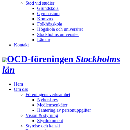
Stöd vid studier
Grundskola
Gymnasium
Komvux
Folkhögskola
Högskola och universitet
Stockholms universitet
Länkar
Kontakt
OCD‑föreningen
Stockholms
län
Hem
Om oss
Föreningens verksamhet
Nyhetsbrev
Medlemsenkäter
Hantering av personuppgifter
Vision & styrning
Styrdokument
Styrelse och kansli