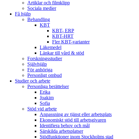
Artiklar och filmklipp
Sociala medier
Få hjälp
Behandling
KBT
KBT- ERP
KBT-HRT
Fler KBT-varianter
Läkemedel
Länkar till vård & stöd
Forskningsstudier
Självhjälp
För anhöriga
Personligt ombud
Studier och arbete
Personliga berättelser
Erika
Joakim
Sofia
Stöd vid arbete
Anpassning av tjänst eller arbetsplats
Ekonomiskt stöd till arbetsgivaren
Identifiera behov och mål
Särskilda arbetsplatser
Stödfunktioner inom Stockholms stad