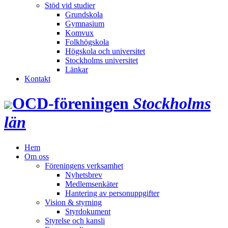
Stöd vid studier
Grundskola
Gymnasium
Komvux
Folkhögskola
Högskola och universitet
Stockholms universitet
Länkar
Kontakt
OCD‑föreningen
Stockholms
län
Hem
Om oss
Föreningens verksamhet
Nyhetsbrev
Medlemsenkäter
Hantering av personuppgifter
Vision & styrning
Styrdokument
Styrelse och kansli