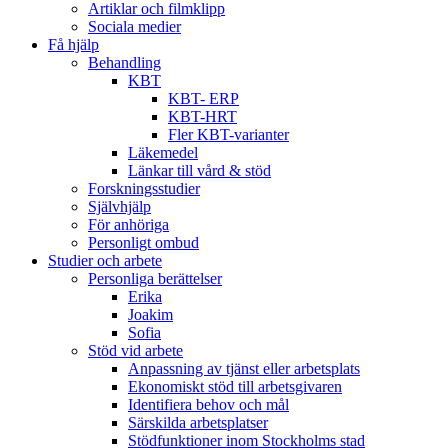
Artiklar och filmklipp
Sociala medier
Få hjälp
Behandling
KBT
KBT- ERP
KBT-HRT
Fler KBT-varianter
Läkemedel
Länkar till vård & stöd
Forskningsstudier
Självhjälp
För anhöriga
Personligt ombud
Studier och arbete
Personliga berättelser
Erika
Joakim
Sofia
Stöd vid arbete
Anpassning av tjänst eller arbetsplats
Ekonomiskt stöd till arbetsgivaren
Identifiera behov och mål
Särskilda arbetsplatser
Stödfunktioner inom Stockholms stad