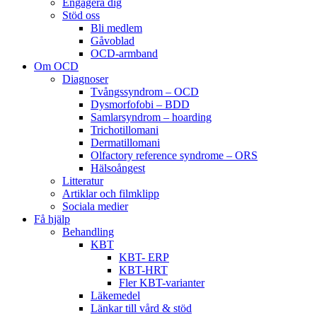
Engagera dig
Stöd oss
Bli medlem
Gåvoblad
OCD-armband
Om OCD
Diagnoser
Tvångssyndrom – OCD
Dysmorfofobi – BDD
Samlarsyndrom – hoarding
Trichotillomani
Dermatillomani
Olfactory reference syndrome – ORS
Hälsoångest
Litteratur
Artiklar och filmklipp
Sociala medier
Få hjälp
Behandling
KBT
KBT- ERP
KBT-HRT
Fler KBT-varianter
Läkemedel
Länkar till vård & stöd