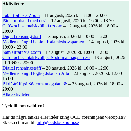
Aktiviteter
Tabu-träff via Zoom
– 11 augusti, 2026 kl. 18:00 - 20:00
Pärla armband med oss!
– 12 augusti, 2026 kl. 16:00 - 18:30
Café- och samtalskväll via zoom
– 12 augusti, 2026 kl. 18:00 -
20:00
Digital rensningsträff
– 13 augusti, 2026 kl. 10:00 - 12:00
Medlemshäng: Utebio i Rålambshovsparken
– 14 augusti, 2026 kl.
19:00 - 23:00
Samlarträff via zoom
– 17 augusti, 2026 kl. 10:00 - 12:00
Café- och samtalskväll på Södermannagatan 36
– 19 augusti, 2026
kl. 18:00 - 20:00
Digital rensningsträff
– 20 augusti, 2026 kl. 10:00 - 12:00
Medlemshäng: Höghöjdsbana i Älta
– 23 augusti, 2026 kl. 12:00 -
15:00
BDD-träff på Södermannagatan 36
– 25 augusti, 2026 kl. 18:00 -
20:00
Alla aktiviteter
Tyck till om webben!
Har du några tankar eller idéer kring OCD-föreningens webbplats?
Skicka ett mail till
info@ocdstockholm.se