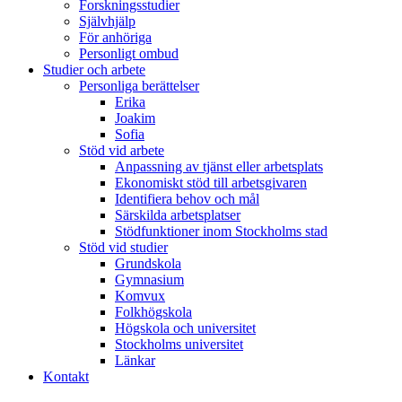
Forskningsstudier
Självhjälp
För anhöriga
Personligt ombud
Studier och arbete
Personliga berättelser
Erika
Joakim
Sofia
Stöd vid arbete
Anpassning av tjänst eller arbetsplats
Ekonomiskt stöd till arbetsgivaren
Identifiera behov och mål
Särskilda arbetsplatser
Stödfunktioner inom Stockholms stad
Stöd vid studier
Grundskola
Gymnasium
Komvux
Folkhögskola
Högskola och universitet
Stockholms universitet
Länkar
Kontakt