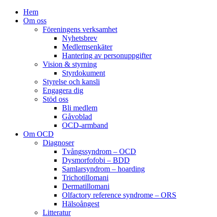
Hem
Om oss
Föreningens verksamhet
Nyhetsbrev
Medlemsenkäter
Hantering av personuppgifter
Vision & styrning
Styrdokument
Styrelse och kansli
Engagera dig
Stöd oss
Bli medlem
Gåvoblad
OCD-armband
Om OCD
Diagnoser
Tvångssyndrom – OCD
Dysmorfofobi – BDD
Samlarsyndrom – hoarding
Trichotillomani
Dermatillomani
Olfactory reference syndrome – ORS
Hälsoångest
Litteratur