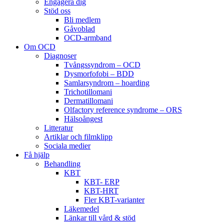
Engagera dig
Stöd oss
Bli medlem
Gåvoblad
OCD-armband
Om OCD
Diagnoser
Tvångssyndrom – OCD
Dysmorfofobi – BDD
Samlarsyndrom – hoarding
Trichotillomani
Dermatillomani
Olfactory reference syndrome – ORS
Hälsoångest
Litteratur
Artiklar och filmklipp
Sociala medier
Få hjälp
Behandling
KBT
KBT- ERP
KBT-HRT
Fler KBT-varianter
Läkemedel
Länkar till vård & stöd