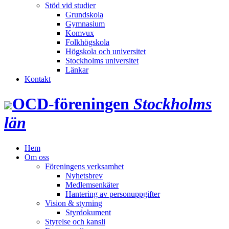
Stöd vid studier
Grundskola
Gymnasium
Komvux
Folkhögskola
Högskola och universitet
Stockholms universitet
Länkar
Kontakt
OCD‑föreningen
Stockholms
län
Hem
Om oss
Föreningens verksamhet
Nyhetsbrev
Medlemsenkäter
Hantering av personuppgifter
Vision & styrning
Styrdokument
Styrelse och kansli