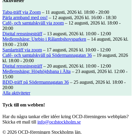
Aktiviteter
Tabu-träff via Zoom
– 11 augusti, 2026 kl. 18:00 - 20:00
Pärla armband med oss!
– 12 augusti, 2026 kl. 16:00 - 18:30
Café- och samtalskväll via zoom
– 12 augusti, 2026 kl. 18:00 -
20:00
Digital rensningsträff
– 13 augusti, 2026 kl. 10:00 - 12:00
Medlemshäng: Utebio i Rålambshovsparken
– 14 augusti, 2026 kl.
19:00 - 23:00
Samlarträff via zoom
– 17 augusti, 2026 kl. 10:00 - 12:00
Café- och samtalskväll på Södermannagatan 36
– 19 augusti, 2026
kl. 18:00 - 20:00
Digital rensningsträff
– 20 augusti, 2026 kl. 10:00 - 12:00
Medlemshäng: Höghöjdsbana i Älta
– 23 augusti, 2026 kl. 12:00 -
15:00
BDD-träff på Södermannagatan 36
– 25 augusti, 2026 kl. 18:00 -
20:00
Alla aktiviteter
Tyck till om webben!
Har du några tankar eller idéer kring OCD-föreningens webbplats?
Skicka ett mail till
info@ocdstockholm.se
© 2026 OCD-föreningen Stockholms län.