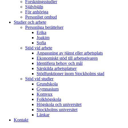
Forskningsstudier
Självhjälp
För anhöriga
Personligt ombud
Studier och arbete
Personliga berättelser
Erika
Joakim
Sofia
Stöd vid arbete
Anpassning av tjänst eller arbetsplats
Ekonomiskt stöd till arbetsgivaren
Identifiera behov och mål
Särskilda arbetsplatser
Stödfunktioner inom Stockholms stad
Stöd vid studier
Grundskola
Gymnasium
Komvux
Folkhögskola
Högskola och universitet
Stockholms universitet
Länkar
Kontakt