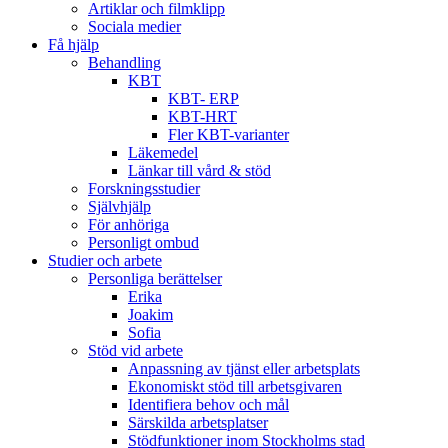
Artiklar och filmklipp
Sociala medier
Få hjälp
Behandling
KBT
KBT- ERP
KBT-HRT
Fler KBT-varianter
Läkemedel
Länkar till vård & stöd
Forskningsstudier
Självhjälp
För anhöriga
Personligt ombud
Studier och arbete
Personliga berättelser
Erika
Joakim
Sofia
Stöd vid arbete
Anpassning av tjänst eller arbetsplats
Ekonomiskt stöd till arbetsgivaren
Identifiera behov och mål
Särskilda arbetsplatser
Stödfunktioner inom Stockholms stad