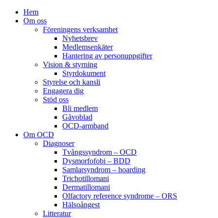
Hem
Om oss
Föreningens verksamhet
Nyhetsbrev
Medlemsenkäter
Hantering av personuppgifter
Vision & styrning
Styrdokument
Styrelse och kansli
Engagera dig
Stöd oss
Bli medlem
Gåvoblad
OCD-armband
Om OCD
Diagnoser
Tvångssyndrom – OCD
Dysmorfofobi – BDD
Samlarsyndrom – hoarding
Trichotillomani
Dermatillomani
Olfactory reference syndrome – ORS
Hälsoångest
Litteratur