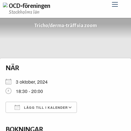
OCD‑föreningen
Stockholms län
Tricho/derma-träff via zoom
NÄR
3 oktober, 2024
18:30 - 20:00
LÄGG TILL I KALENDER
Ladda ner ICS
Google Kalender
iCalendar
Office 365
Outlook Live
BOKNINGAR