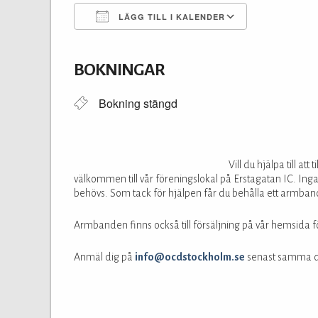
LÄGG TILL I KALENDER
Ladda ner ICS
Google Kalender
iCalendar
Office 365
Outlook Live
BOKNINGAR
Bokning stängd
Vill du hjälpa till 
välkommen till vår föreningslokal på Erstagatan IC. Inga
behövs. Som tack för hjälpen får du behålla ett armban
Armbanden finns också till försäljning på vår hemsida f
Anmäl dig på
info@ocdstockholm.se
senast samma da