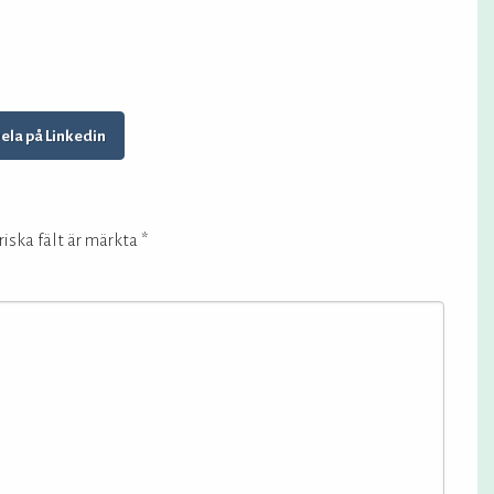
ela på Linkedin
iska fält är märkta
*