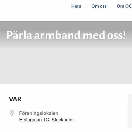
Hem
Om oss
Om OC
Pärla armband med oss!
VAR
Föreningslokalen
Erstagatan 1C, Stockholm