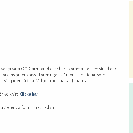
att tillverka våra OCD-armband eller bara komma förbi en stund är du
 förkunskaper krävs. Föreningen står för allt material som
d. Vi bjuder på fika! Välkommen hälsar Johanna.
ör 50 kr/st
Klicka här!
.
g eller via formuläret nedan.