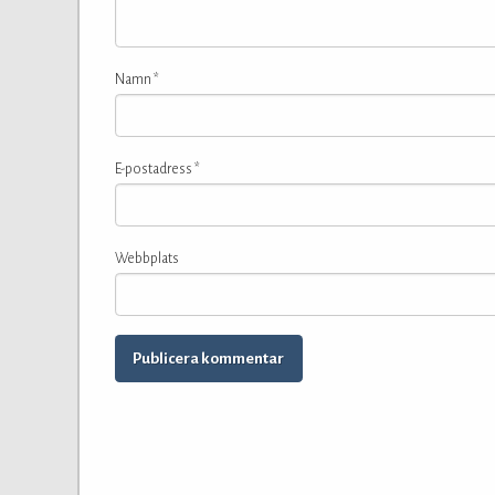
Namn
*
E-postadress
*
Webbplats