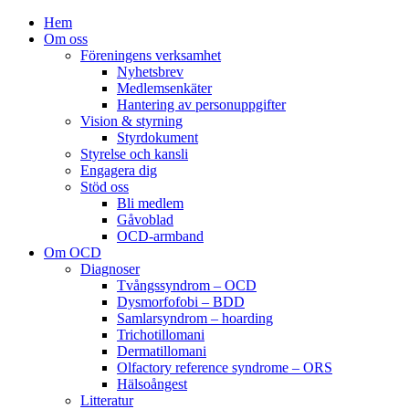
Hem
Om oss
Föreningens verksamhet
Nyhetsbrev
Medlemsenkäter
Hantering av personuppgifter
Vision & styrning
Styrdokument
Styrelse och kansli
Engagera dig
Stöd oss
Bli medlem
Gåvoblad
OCD-armband
Om OCD
Diagnoser
Tvångssyndrom – OCD
Dysmorfofobi – BDD
Samlarsyndrom – hoarding
Trichotillomani
Dermatillomani
Olfactory reference syndrome – ORS
Hälsoångest
Litteratur