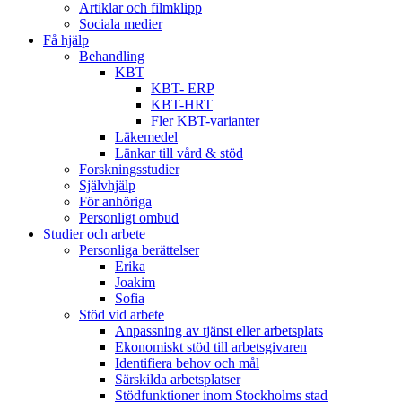
Artiklar och filmklipp
Sociala medier
Få hjälp
Behandling
KBT
KBT- ERP
KBT-HRT
Fler KBT-varianter
Läkemedel
Länkar till vård & stöd
Forskningsstudier
Självhjälp
För anhöriga
Personligt ombud
Studier och arbete
Personliga berättelser
Erika
Joakim
Sofia
Stöd vid arbete
Anpassning av tjänst eller arbetsplats
Ekonomiskt stöd till arbetsgivaren
Identifiera behov och mål
Särskilda arbetsplatser
Stödfunktioner inom Stockholms stad