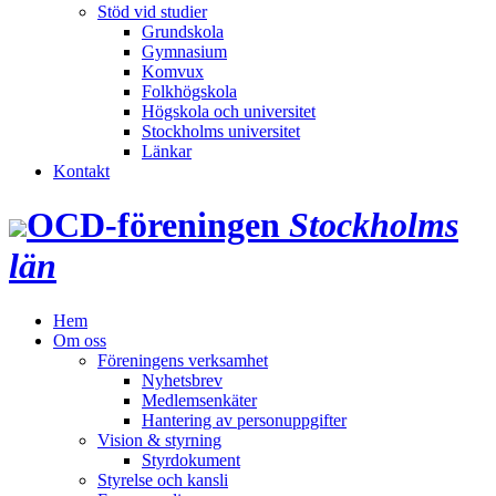
Stöd vid studier
Grundskola
Gymnasium
Komvux
Folkhögskola
Högskola och universitet
Stockholms universitet
Länkar
Kontakt
OCD‑föreningen
Stockholms
län
Hem
Om oss
Föreningens verksamhet
Nyhetsbrev
Medlemsenkäter
Hantering av personuppgifter
Vision & styrning
Styrdokument
Styrelse och kansli