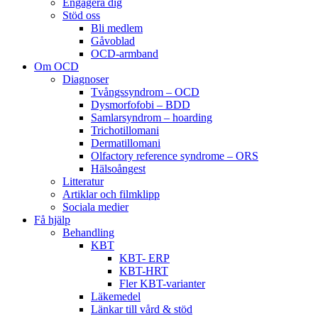
Engagera dig
Stöd oss
Bli medlem
Gåvoblad
OCD-armband
Om OCD
Diagnoser
Tvångssyndrom – OCD
Dysmorfofobi – BDD
Samlarsyndrom – hoarding
Trichotillomani
Dermatillomani
Olfactory reference syndrome – ORS
Hälsoångest
Litteratur
Artiklar och filmklipp
Sociala medier
Få hjälp
Behandling
KBT
KBT- ERP
KBT-HRT
Fler KBT-varianter
Läkemedel
Länkar till vård & stöd