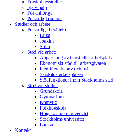
Forskningsstudier
Självhjälp
För anhöriga
Personligt ombud
Studier och arbete
Personliga berättelser
Erika
Joakim
Sofia
Stöd vid arbete
Anpassning av tjänst eller arbetsplats
Ekonomiskt stöd till arbetsgivaren
Identifiera behov och mål
Särskilda arbetsplatser
Stödfunktioner inom Stockholms stad
Stöd vid studier
Grundskola
Gymnasium
Komvux
Folkhögskola
Högskola och universitet
Stockholms universitet
Länkar
Kontakt