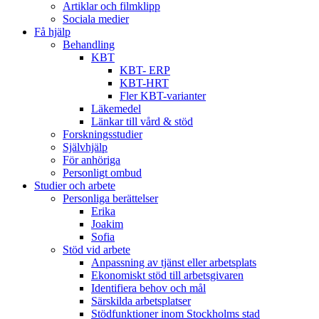
Artiklar och filmklipp
Sociala medier
Få hjälp
Behandling
KBT
KBT- ERP
KBT-HRT
Fler KBT-varianter
Läkemedel
Länkar till vård & stöd
Forskningsstudier
Självhjälp
För anhöriga
Personligt ombud
Studier och arbete
Personliga berättelser
Erika
Joakim
Sofia
Stöd vid arbete
Anpassning av tjänst eller arbetsplats
Ekonomiskt stöd till arbetsgivaren
Identifiera behov och mål
Särskilda arbetsplatser
Stödfunktioner inom Stockholms stad