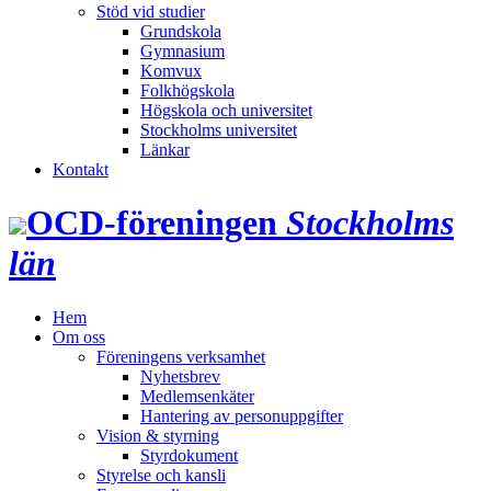
Stöd vid studier
Grundskola
Gymnasium
Komvux
Folkhögskola
Högskola och universitet
Stockholms universitet
Länkar
Kontakt
OCD‑föreningen
Stockholms
län
Hem
Om oss
Föreningens verksamhet
Nyhetsbrev
Medlemsenkäter
Hantering av personuppgifter
Vision & styrning
Styrdokument
Styrelse och kansli