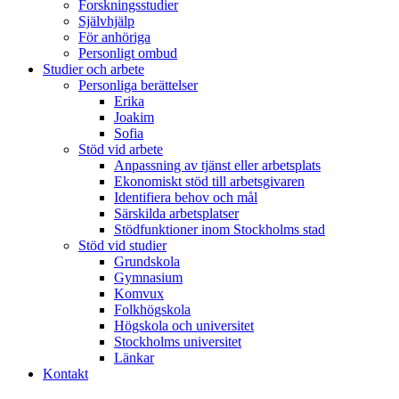
Forskningsstudier
Självhjälp
För anhöriga
Personligt ombud
Studier och arbete
Personliga berättelser
Erika
Joakim
Sofia
Stöd vid arbete
Anpassning av tjänst eller arbetsplats
Ekonomiskt stöd till arbetsgivaren
Identifiera behov och mål
Särskilda arbetsplatser
Stödfunktioner inom Stockholms stad
Stöd vid studier
Grundskola
Gymnasium
Komvux
Folkhögskola
Högskola och universitet
Stockholms universitet
Länkar
Kontakt