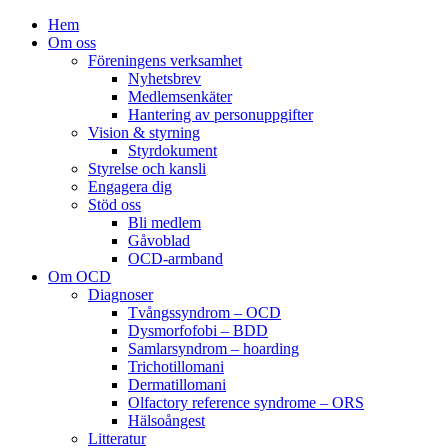
Hem
Om oss
Föreningens verksamhet
Nyhetsbrev
Medlemsenkäter
Hantering av personuppgifter
Vision & styrning
Styrdokument
Styrelse och kansli
Engagera dig
Stöd oss
Bli medlem
Gåvoblad
OCD-armband
Om OCD
Diagnoser
Tvångssyndrom – OCD
Dysmorfofobi – BDD
Samlarsyndrom – hoarding
Trichotillomani
Dermatillomani
Olfactory reference syndrome – ORS
Hälsoångest
Litteratur