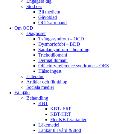
Engagera dig
Stöd oss
Bli medlem
Gåvoblad
OCD-armband
Om OCD
Diagnoser
Tvångssyndrom – OCD
Dysmorfofobi – BDD
Samlarsyndrom – hoarding
Trichotillomani
Dermatillomani
Olfactory reference syndrome – ORS
Hälsoångest
Litteratur
Artiklar och filmklipp
Sociala medier
Få hjälp
Behandling
KBT
KBT- ERP
KBT-HRT
Fler KBT-varianter
Läkemedel
Länkar till vård & stöd