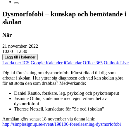
Dysmorfofobi – kunskap och bemötande i
skolan
När
21 november, 2022
10:00 - 12:30
Lägg till i kalender
Ladda ner ICS
Google Kalender
iCalendar
Office 365
Outlook Live
Digital föreläsning om dysmorfofobi främst riktad till dig som
arbetar i skolan. Hur yttrar sig diagnosen och vad kan skolan göra
för att stötta den som drabbas? Medverkande:
Daniel Rautio, forskare, leg. psykolog och psykoterapeut
Jasmine Öhlin, studerande med egen erfarenhet av
dysmorfofobi
Therese Netzell, kursledare för ”Se ocd i skolan”
Anmälan görs senast 18 november via denna länk:
http://simplesignup.se/event/198106-foerelaesning-dysmorfofobi