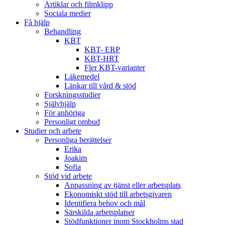
Artiklar och filmklipp
Sociala medier
Få hjälp
Behandling
KBT
KBT- ERP
KBT-HRT
Fler KBT-varianter
Läkemedel
Länkar till vård & stöd
Forskningsstudier
Självhjälp
För anhöriga
Personligt ombud
Studier och arbete
Personliga berättelser
Erika
Joakim
Sofia
Stöd vid arbete
Anpassning av tjänst eller arbetsplats
Ekonomiskt stöd till arbetsgivaren
Identifiera behov och mål
Särskilda arbetsplatser
Stödfunktioner inom Stockholms stad