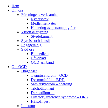
Hem
Om oss
Föreningens verksamhet
Nyhetsbrev
Medlemsenkäter
Hantering av personuppgifter
Vision & styrning
Styrdokument
Styrelse och kansli
Engagera dig
Stöd oss
Bli medlem
Gåvoblad
OCD-armband
Om OCD
Diagnoser
Tvångssyndrom – OCD
Dysmorfofobi – BDD
Samlarsyndrom – hoarding
Trichotillomani
Dermatillomani
Olfactory reference syndrome – ORS
Hälsoångest
Litteratur