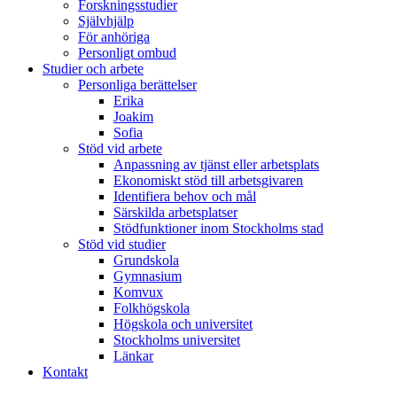
Forskningsstudier
Självhjälp
För anhöriga
Personligt ombud
Studier och arbete
Personliga berättelser
Erika
Joakim
Sofia
Stöd vid arbete
Anpassning av tjänst eller arbetsplats
Ekonomiskt stöd till arbetsgivaren
Identifiera behov och mål
Särskilda arbetsplatser
Stödfunktioner inom Stockholms stad
Stöd vid studier
Grundskola
Gymnasium
Komvux
Folkhögskola
Högskola och universitet
Stockholms universitet
Länkar
Kontakt