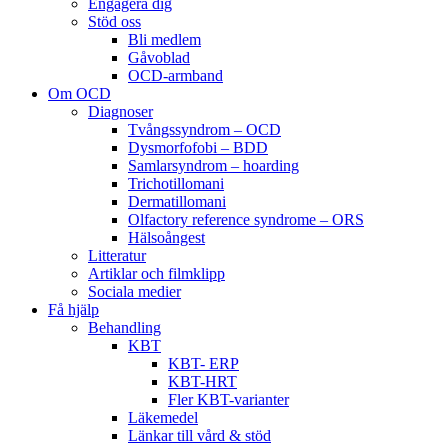
Engagera dig
Stöd oss
Bli medlem
Gåvoblad
OCD-armband
Om OCD
Diagnoser
Tvångssyndrom – OCD
Dysmorfofobi – BDD
Samlarsyndrom – hoarding
Trichotillomani
Dermatillomani
Olfactory reference syndrome – ORS
Hälsoångest
Litteratur
Artiklar och filmklipp
Sociala medier
Få hjälp
Behandling
KBT
KBT- ERP
KBT-HRT
Fler KBT-varianter
Läkemedel
Länkar till vård & stöd