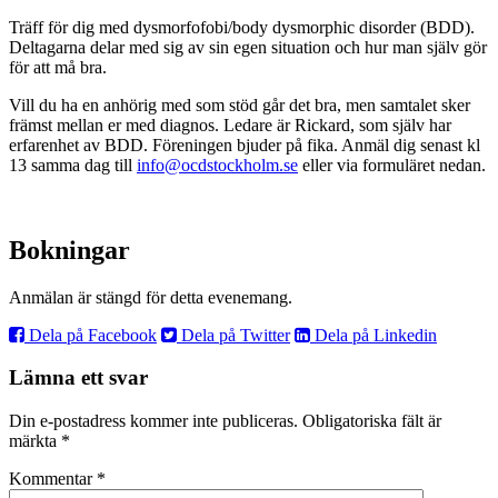
Träff för dig med dysmorfofobi/body dysmorphic disorder (BDD).
Deltagarna delar med sig av sin egen situation och hur man själv gör
för att må bra.
Vill du ha en anhörig med som stöd går det bra, men samtalet sker
främst mellan er med diagnos. Ledare är Rickard, som själv har
erfarenhet av BDD. Föreningen bjuder på fika. Anmäl dig senast kl
13 samma dag till
info@ocdstockholm.se
eller via formuläret nedan.
Bokningar
Anmälan är stängd för detta evenemang.
Dela på Facebook
Dela på Twitter
Dela på Linkedin
Lämna ett svar
Din e-postadress kommer inte publiceras.
Obligatoriska fält är
märkta
*
Kommentar
*