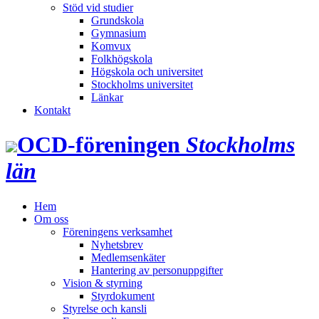
Stöd vid studier
Grundskola
Gymnasium
Komvux
Folkhögskola
Högskola och universitet
Stockholms universitet
Länkar
Kontakt
OCD‑föreningen
Stockholms
län
Hem
Om oss
Föreningens verksamhet
Nyhetsbrev
Medlemsenkäter
Hantering av personuppgifter
Vision & styrning
Styrdokument
Styrelse och kansli