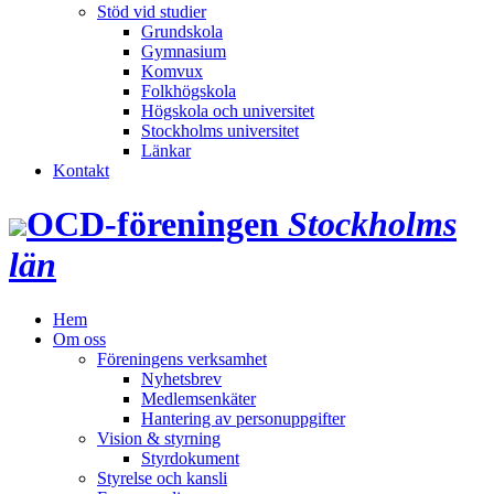
Stöd vid studier
Grundskola
Gymnasium
Komvux
Folkhögskola
Högskola och universitet
Stockholms universitet
Länkar
Kontakt
OCD‑föreningen
Stockholms
län
Hem
Om oss
Föreningens verksamhet
Nyhetsbrev
Medlemsenkäter
Hantering av personuppgifter
Vision & styrning
Styrdokument
Styrelse och kansli