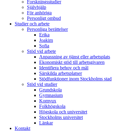
Forskningsstudier
Självhjälp
För anhöriga
Personligt ombud
Studier och arbete
Personliga berättelser
Erika
Joakim
Sofia
Stöd vid arbete
Anpassning av tjänst eller arbetsplats
Ekonomiskt stöd till arbetsgivaren
Identifiera behov och mål
Särskilda arbetsplatser
Stödfunktioner inom Stockholms stad
Stöd vid studier
Grundskola
Gymnasium
Komvux
Folkhögskola
Högskola och universitet
Stockholms universitet
Länkar
Kontakt