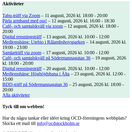
Aktiviteter
Tabu-träff via Zoom
– 11 augusti, 2026 kl. 18:00 - 20:00
Pärla armband med oss!
– 12 augusti, 2026 kl. 16:00 - 18:30
Café- och samtalskväll via zoom
– 12 augusti, 2026 kl. 18:00 -
20:00
Digital rensningsträff
– 13 augusti, 2026 kl. 10:00 - 12:00
Medlemshäng: Utebio i Rålambshovsparken
– 14 augusti, 2026 kl.
19:00 - 23:00
Samlarträff via zoom
– 17 augusti, 2026 kl. 10:00 - 12:00
Café- och samtalskväll på Södermannagatan 36
– 19 augusti, 2026
kl. 18:00 - 20:00
Digital rensningsträff
– 20 augusti, 2026 kl. 10:00 - 12:00
Medlemshäng: Höghöjdsbana i Älta
– 23 augusti, 2026 kl. 12:00 -
15:00
BDD-träff på Södermannagatan 36
– 25 augusti, 2026 kl. 18:00 -
20:00
Alla aktiviteter
Tyck till om webben!
Har du några tankar eller idéer kring OCD-föreningens webbplats?
Skicka ett mail till
info@ocdstockholm.se