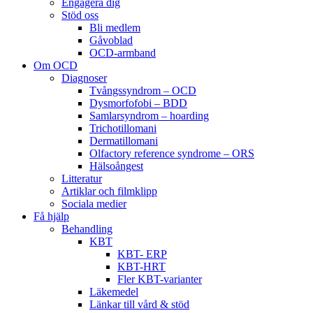
Engagera dig
Stöd oss
Bli medlem
Gåvoblad
OCD-armband
Om OCD
Diagnoser
Tvångssyndrom – OCD
Dysmorfofobi – BDD
Samlarsyndrom – hoarding
Trichotillomani
Dermatillomani
Olfactory reference syndrome – ORS
Hälsoångest
Litteratur
Artiklar och filmklipp
Sociala medier
Få hjälp
Behandling
KBT
KBT- ERP
KBT-HRT
Fler KBT-varianter
Läkemedel
Länkar till vård & stöd