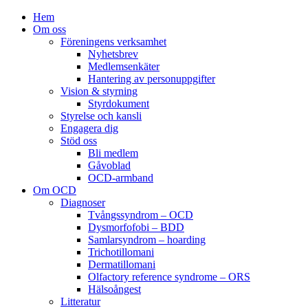
Hem
Om oss
Föreningens verksamhet
Nyhetsbrev
Medlemsenkäter
Hantering av personuppgifter
Vision & styrning
Styrdokument
Styrelse och kansli
Engagera dig
Stöd oss
Bli medlem
Gåvoblad
OCD-armband
Om OCD
Diagnoser
Tvångssyndrom – OCD
Dysmorfofobi – BDD
Samlarsyndrom – hoarding
Trichotillomani
Dermatillomani
Olfactory reference syndrome – ORS
Hälsoångest
Litteratur