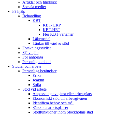
Artiklar och filmklipp
Sociala medier
Få hjälp
Behandling
KBT
KBT- ERP
KBT-HRT
Fler KBT-varianter
Läkemedel
Länkar till vård & stöd
Forskningsstudier
Självhjälp
För anhöriga
Personligt ombud
Studier och arbete
Personliga berättelser
Erika
Joakim
Sofia
Stöd vid arbete
Anpassning av tjänst eller arbetsplats
Ekonomiskt stöd till arbetsgivaren
Identifiera behov och mål
Särskilda arbetsplatser
Stödfunktioner inom Stockholms stad