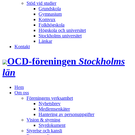
Stöd vid studier
Grundskola
Gymnasium
Komvux
Folkhögskola
Högskola och universitet
Stockholms universitet
Länkar
Kontakt
OCD‑föreningen
Stockholms
län
Hem
Om oss
Föreningens verksamhet
Nyhetsbrev
Medlemsenkäter
Hantering av personuppgifter
Vision & styrning
Styrdokument
Styrelse och kansli