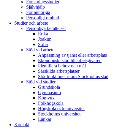
Forskningsstudier
Självhjälp
För anhöriga
Personligt ombud
Studier och arbete
Personliga berättelser
Erika
Joakim
Sofia
Stöd vid arbete
Anpassning av tjänst eller arbetsplats
Ekonomiskt stöd till arbetsgivaren
Identifiera behov och mål
Särskilda arbetsplatser
Stödfunktioner inom Stockholms stad
Stöd vid studier
Grundskola
Gymnasium
Komvux
Folkhögskola
Högskola och universitet
Stockholms universitet
Länkar
Kontakt