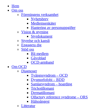
Hem
Om oss
Föreningens verksamhet
Nyhetsbrev
Medlemsenkäter
Hantering av personuppgifter
Vision & styrning
Styrdokument
Styrelse och kansli
Engagera dig
Stöd oss
Bli medlem
Gåvoblad
OCD-armband
Om OCD
Diagnoser
Tvångssyndrom – OCD
Dysmorfofobi – BDD
Samlarsyndrom – hoarding
Trichotillomani
Dermatillomani
Olfactory reference syndrome – ORS
Hälsoångest
Litteratur