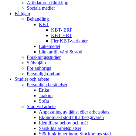
Artiklar och filmklipp
Sociala medier
Få hjälp
Behandling
KBT
KBT- ERP
KBT-HRT
Fler KBT-varianter
Läkemedel
Länkar till vård & stöd
Forskningsstudier
Självhjälp
För anhöriga
Personligt ombud
Studier och arbete
Personliga berättelser
Erika
Joakim
Sofia
Stöd vid arbete
Anpassning av tjänst eller arbetsplats
Ekonomiskt stöd till arbetsgivaren
Identifiera behov och mål
Särskilda arbetsplatser
Stödfunktioner inom Stockholms stad