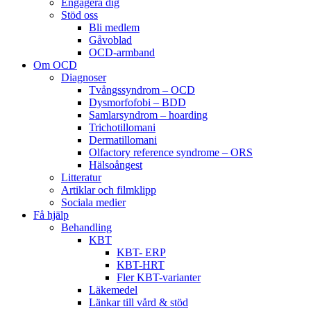
Engagera dig
Stöd oss
Bli medlem
Gåvoblad
OCD-armband
Om OCD
Diagnoser
Tvångssyndrom – OCD
Dysmorfofobi – BDD
Samlarsyndrom – hoarding
Trichotillomani
Dermatillomani
Olfactory reference syndrome – ORS
Hälsoångest
Litteratur
Artiklar och filmklipp
Sociala medier
Få hjälp
Behandling
KBT
KBT- ERP
KBT-HRT
Fler KBT-varianter
Läkemedel
Länkar till vård & stöd