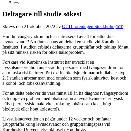
Deltagare till studie sökes!
Skrevs den 21 oktober, 2022 av
OCD foreningen Stockholm
OCD
Har du tvångssyndrom och är intresserad av att förbättra dina
levnadsvanor? Nu finns chans att delta i en studie vid Karolinska
Institutet! I studien erbjuds deltagarna gruppträffar och träning för att
på sikt minska risken för olika hälsoproblem.
Forskare vid Karolinska Institutet har utvecklat en
livsstilsintervention anpassad för personer med tvångssyndrom för
att minska riskfaktorer för t.ex. hjärtkärlsjukdomar och diabetes typ
2. I studien arbetar man med områden som fysisk aktivitet, kost och
alkohol- och tobaksanvändning.
För att delta behöver du vara minst 18 år, ha diagnos tvångssyndrom
och uppleva problem med ohälsosamma levnadsvanor eller fysisk
hälsa (t.ex. fysisk inaktivitet, rökning, ohälsosam kost, högt
blodtryck eller högt kolesterol).
Livsstilsinterventionen pågår under 12 veckor och omfattar
gruppträffar kring levnadsvanor och gruppträningspass vid
Karolinska Universitetssjukhuset i Huddinge.