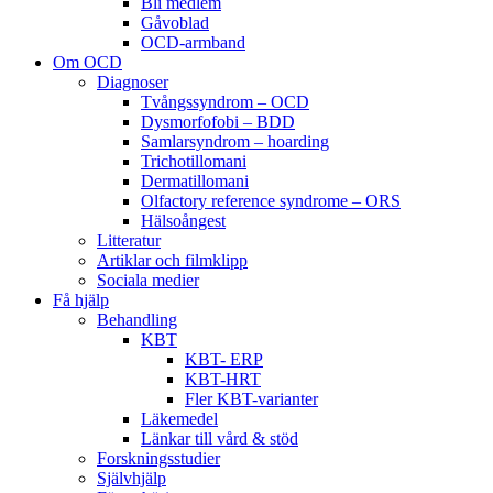
Bli medlem
Gåvoblad
OCD-armband
Om OCD
Diagnoser
Tvångssyndrom – OCD
Dysmorfofobi – BDD
Samlarsyndrom – hoarding
Trichotillomani
Dermatillomani
Olfactory reference syndrome – ORS
Hälsoångest
Litteratur
Artiklar och filmklipp
Sociala medier
Få hjälp
Behandling
KBT
KBT- ERP
KBT-HRT
Fler KBT-varianter
Läkemedel
Länkar till vård & stöd
Forskningsstudier
Självhjälp