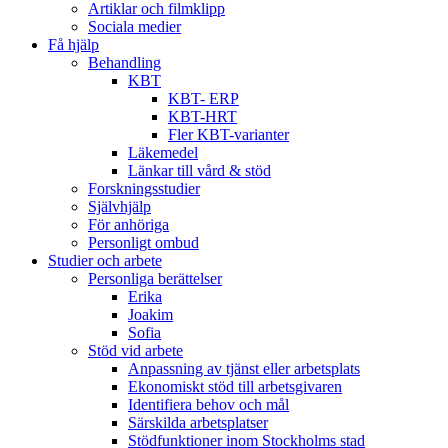
Artiklar och filmklipp
Sociala medier
Få hjälp
Behandling
KBT
KBT- ERP
KBT-HRT
Fler KBT-varianter
Läkemedel
Länkar till vård & stöd
Forskningsstudier
Självhjälp
För anhöriga
Personligt ombud
Studier och arbete
Personliga berättelser
Erika
Joakim
Sofia
Stöd vid arbete
Anpassning av tjänst eller arbetsplats
Ekonomiskt stöd till arbetsgivaren
Identifiera behov och mål
Särskilda arbetsplatser
Stödfunktioner inom Stockholms stad