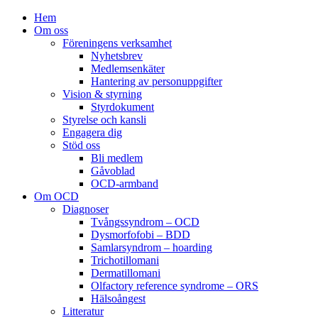
Hem
Om oss
Föreningens verksamhet
Nyhetsbrev
Medlemsenkäter
Hantering av personuppgifter
Vision & styrning
Styrdokument
Styrelse och kansli
Engagera dig
Stöd oss
Bli medlem
Gåvoblad
OCD-armband
Om OCD
Diagnoser
Tvångssyndrom – OCD
Dysmorfofobi – BDD
Samlarsyndrom – hoarding
Trichotillomani
Dermatillomani
Olfactory reference syndrome – ORS
Hälsoångest
Litteratur