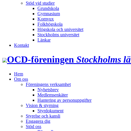
Stöd vid studier
Grundskola
Gymnasium
Komvux
Folkhögskola
Högskola och universitet
Stockholms universitet
Länkar
Kontakt
OCD‑föreningen
Stockholms l
Hem
Om oss
Föreningens verksamhet
Nyhetsbrev
Medlemsenkäter
Hantering av personuppgifter
Vision & styrning
Styrdokument
Styrelse och kansli
Engagera dig
Stöd oss