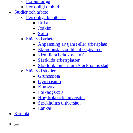
För anhöriga
Personligt ombud
Studier och arbete
Personliga berättelser
Erika
Joakim
Sofia
Stöd vid arbete
Anpassning av tjänst eller arbetsplats
Ekonomiskt stöd till arbetsgivaren
Identifiera behov och mål
Särskilda arbetsplatser
Stödfunktioner inom Stockholms stad
Stöd vid studier
Grundskola
Gymnasium
Komvux
Folkhögskola
Högskola och universitet
Stockholms universitet
Länkar
Kontakt