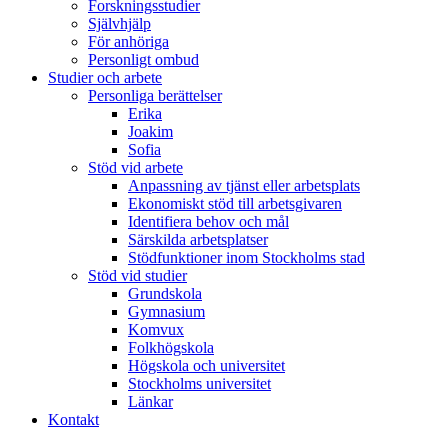
Forskningsstudier
Självhjälp
För anhöriga
Personligt ombud
Studier och arbete
Personliga berättelser
Erika
Joakim
Sofia
Stöd vid arbete
Anpassning av tjänst eller arbetsplats
Ekonomiskt stöd till arbetsgivaren
Identifiera behov och mål
Särskilda arbetsplatser
Stödfunktioner inom Stockholms stad
Stöd vid studier
Grundskola
Gymnasium
Komvux
Folkhögskola
Högskola och universitet
Stockholms universitet
Länkar
Kontakt