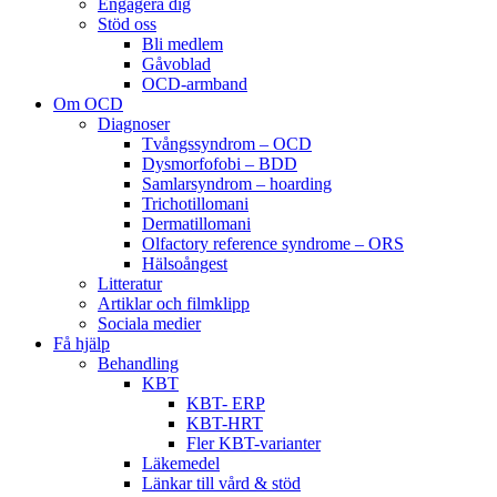
Engagera dig
Stöd oss
Bli medlem
Gåvoblad
OCD-armband
Om OCD
Diagnoser
Tvångssyndrom – OCD
Dysmorfofobi – BDD
Samlarsyndrom – hoarding
Trichotillomani
Dermatillomani
Olfactory reference syndrome – ORS
Hälsoångest
Litteratur
Artiklar och filmklipp
Sociala medier
Få hjälp
Behandling
KBT
KBT- ERP
KBT-HRT
Fler KBT-varianter
Läkemedel
Länkar till vård & stöd