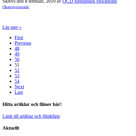
Skrevs den 8 februari, 2019 av
OCD foreningen Stockholm
Okategoriserade
Läs mer »
First
Previous
48
49
50
51
52
53
54
Next
Last
Hitta artiklar och filmer här!
Länk till artiklar och filmklipp
Aktuellt