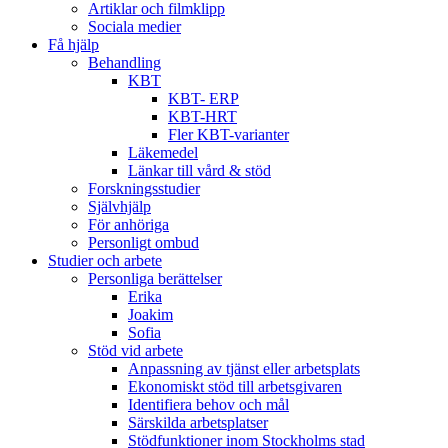
Artiklar och filmklipp
Sociala medier
Få hjälp
Behandling
KBT
KBT- ERP
KBT-HRT
Fler KBT-varianter
Läkemedel
Länkar till vård & stöd
Forskningsstudier
Självhjälp
För anhöriga
Personligt ombud
Studier och arbete
Personliga berättelser
Erika
Joakim
Sofia
Stöd vid arbete
Anpassning av tjänst eller arbetsplats
Ekonomiskt stöd till arbetsgivaren
Identifiera behov och mål
Särskilda arbetsplatser
Stödfunktioner inom Stockholms stad