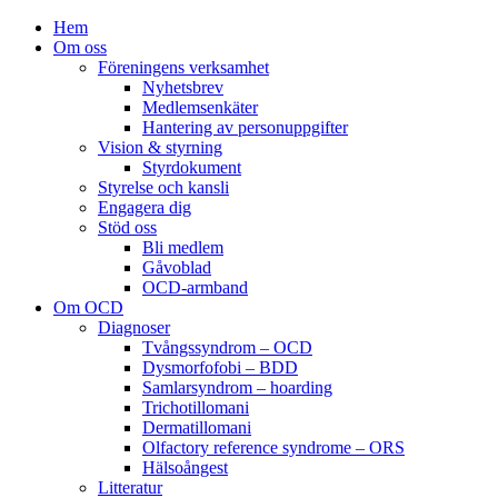
Hem
Om oss
Föreningens verksamhet
Nyhetsbrev
Medlemsenkäter
Hantering av personuppgifter
Vision & styrning
Styrdokument
Styrelse och kansli
Engagera dig
Stöd oss
Bli medlem
Gåvoblad
OCD-armband
Om OCD
Diagnoser
Tvångssyndrom – OCD
Dysmorfofobi – BDD
Samlarsyndrom – hoarding
Trichotillomani
Dermatillomani
Olfactory reference syndrome – ORS
Hälsoångest
Litteratur