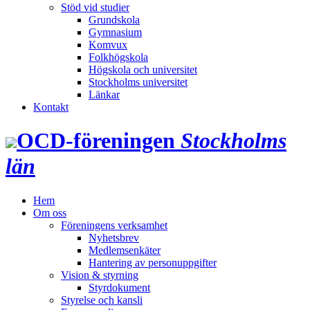
Stöd vid studier
Grundskola
Gymnasium
Komvux
Folkhögskola
Högskola och universitet
Stockholms universitet
Länkar
Kontakt
OCD‑föreningen
Stockholms
län
Hem
Om oss
Föreningens verksamhet
Nyhetsbrev
Medlemsenkäter
Hantering av personuppgifter
Vision & styrning
Styrdokument
Styrelse och kansli