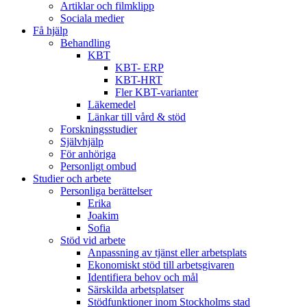
Artiklar och filmklipp
Sociala medier
Få hjälp
Behandling
KBT
KBT- ERP
KBT-HRT
Fler KBT-varianter
Läkemedel
Länkar till vård & stöd
Forskningsstudier
Självhjälp
För anhöriga
Personligt ombud
Studier och arbete
Personliga berättelser
Erika
Joakim
Sofia
Stöd vid arbete
Anpassning av tjänst eller arbetsplats
Ekonomiskt stöd till arbetsgivaren
Identifiera behov och mål
Särskilda arbetsplatser
Stödfunktioner inom Stockholms stad