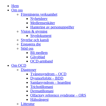
Hem
Om oss
Föreningens verksamhet
Nyhetsbrev
Medlemsenkäter
Hantering av personuppgifter
Vision & styrning
Styrdokument
Styrelse och kansli
Engagera dig
Stöd oss
Bli medlem
Gåvoblad
OCD-armband
Om OCD
Diagnoser
Tvångssyndrom – OCD
Dysmorfofobi – BDD
Samlarsyndrom – hoarding
Trichotillomani
Dermatillomani
Olfactory reference syndrome – ORS
Hälsoångest
Litteratur