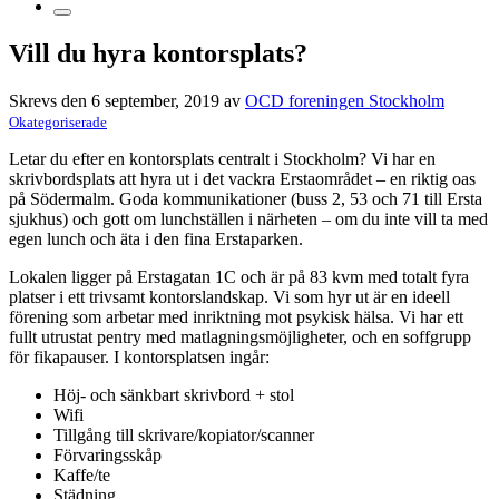
Vill du hyra kontorsplats?
Skrevs den 6 september, 2019 av
OCD foreningen Stockholm
Okategoriserade
Letar du efter en kontorsplats centralt i Stockholm? Vi har en
skrivbordsplats att hyra ut i det vackra Erstaområdet – en riktig oas
på Södermalm. Goda kommunikationer (buss 2, 53 och 71 till Ersta
sjukhus) och gott om lunchställen i närheten – om du inte vill ta med
egen lunch och äta i den fina Erstaparken.
Lokalen ligger på Erstagatan 1C och är på 83 kvm med totalt fyra
platser i ett trivsamt kontorslandskap. Vi som hyr ut är en ideell
förening som arbetar med inriktning mot psykisk hälsa. Vi har ett
fullt utrustat pentry med matlagningsmöjligheter, och en soffgrupp
för fikapauser. I kontorsplatsen ingår:
Höj- och sänkbart skrivbord + stol
Wifi
Tillgång till skrivare/kopiator/scanner
Förvaringsskåp
Kaffe/te
Städning