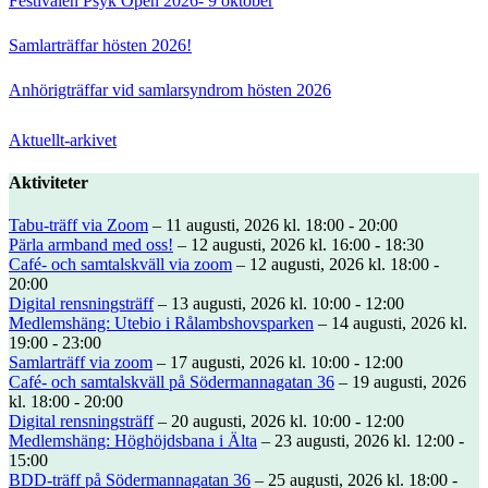
Festivalen Psyk Open 2026- 9 oktober
Samlarträffar hösten 2026!
Anhörigträffar vid samlarsyndrom hösten 2026
Aktuellt-arkivet
Aktiviteter
Tabu-träff via Zoom
– 11 augusti, 2026 kl. 18:00 - 20:00
Pärla armband med oss!
– 12 augusti, 2026 kl. 16:00 - 18:30
Café- och samtalskväll via zoom
– 12 augusti, 2026 kl. 18:00 -
20:00
Digital rensningsträff
– 13 augusti, 2026 kl. 10:00 - 12:00
Medlemshäng: Utebio i Rålambshovsparken
– 14 augusti, 2026 kl.
19:00 - 23:00
Samlarträff via zoom
– 17 augusti, 2026 kl. 10:00 - 12:00
Café- och samtalskväll på Södermannagatan 36
– 19 augusti, 2026
kl. 18:00 - 20:00
Digital rensningsträff
– 20 augusti, 2026 kl. 10:00 - 12:00
Medlemshäng: Höghöjdsbana i Älta
– 23 augusti, 2026 kl. 12:00 -
15:00
BDD-träff på Södermannagatan 36
– 25 augusti, 2026 kl. 18:00 -