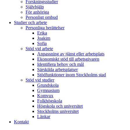
Forskningsstudier
Självhjälp
För anhöriga
Personligt ombud
Studier och arbete
Personliga berättelser
Erika
Joakim
Sofia
Stöd vid arbete
Anpassning av tjänst eller arbetsplats
Ekonomiskt stöd till arbetsgivaren
Identifiera behov och mål
Särskilda arbetsplatser
Stödfunktioner inom Stockholms stad
Stöd vid studier
Grundskola
Gymnasium
Komvux
Folkhögskola
Högskola och universitet
Stockholms universitet
Länkar
Kontakt