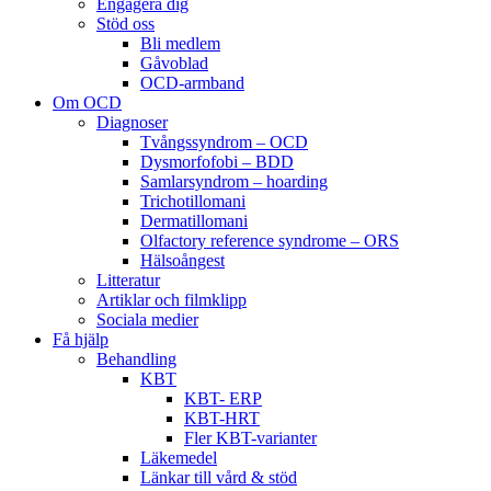
Engagera dig
Stöd oss
Bli medlem
Gåvoblad
OCD-armband
Om OCD
Diagnoser
Tvångssyndrom – OCD
Dysmorfofobi – BDD
Samlarsyndrom – hoarding
Trichotillomani
Dermatillomani
Olfactory reference syndrome – ORS
Hälsoångest
Litteratur
Artiklar och filmklipp
Sociala medier
Få hjälp
Behandling
KBT
KBT- ERP
KBT-HRT
Fler KBT-varianter
Läkemedel
Länkar till vård & stöd