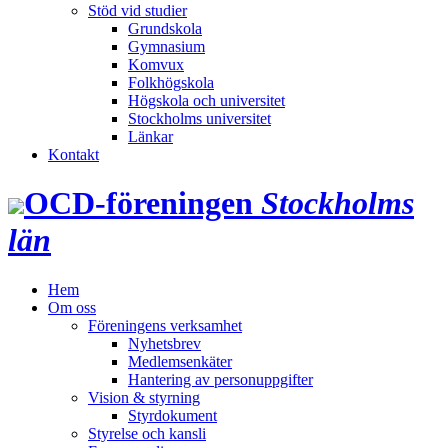
Stöd vid studier
Grundskola
Gymnasium
Komvux
Folkhögskola
Högskola och universitet
Stockholms universitet
Länkar
Kontakt
OCD‑föreningen
Stockholms
län
Hem
Om oss
Föreningens verksamhet
Nyhetsbrev
Medlemsenkäter
Hantering av personuppgifter
Vision & styrning
Styrdokument
Styrelse och kansli