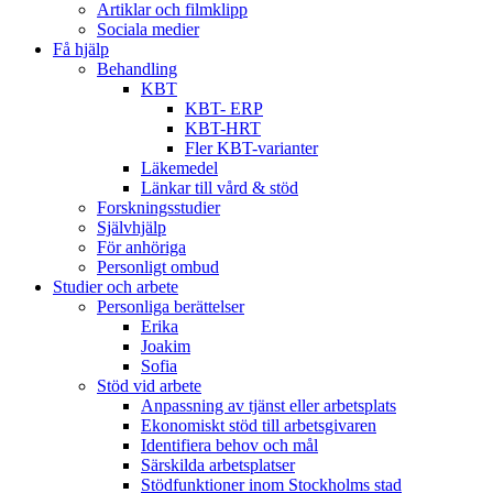
Artiklar och filmklipp
Sociala medier
Få hjälp
Behandling
KBT
KBT- ERP
KBT-HRT
Fler KBT-varianter
Läkemedel
Länkar till vård & stöd
Forskningsstudier
Självhjälp
För anhöriga
Personligt ombud
Studier och arbete
Personliga berättelser
Erika
Joakim
Sofia
Stöd vid arbete
Anpassning av tjänst eller arbetsplats
Ekonomiskt stöd till arbetsgivaren
Identifiera behov och mål
Särskilda arbetsplatser
Stödfunktioner inom Stockholms stad