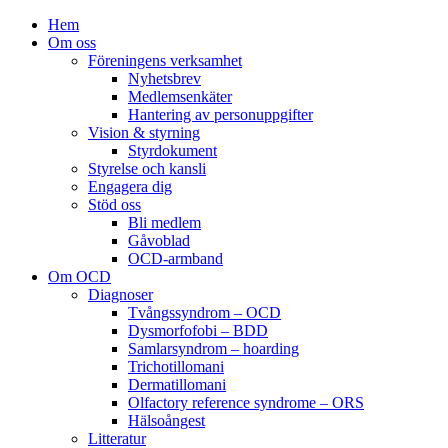
Hem
Om oss
Föreningens verksamhet
Nyhetsbrev
Medlemsenkäter
Hantering av personuppgifter
Vision & styrning
Styrdokument
Styrelse och kansli
Engagera dig
Stöd oss
Bli medlem
Gåvoblad
OCD-armband
Om OCD
Diagnoser
Tvångssyndrom – OCD
Dysmorfofobi – BDD
Samlarsyndrom – hoarding
Trichotillomani
Dermatillomani
Olfactory reference syndrome – ORS
Hälsoångest
Litteratur