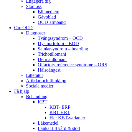
Engagera dig
Stöd oss
Bli medlem
Gåvoblad
OCD-armband
Om OCD
Diagnoser
Tvångssyndrom – OCD
Dysmorfofobi – BDD
Samlarsyndrom – hoarding
Trichotillomani
Dermatillomani
Olfactory reference syndrome – ORS
Hälsoångest
Litteratur
Artiklar och filmklipp
Sociala medier
Få hjälp
Behandling
KBT
KBT- ERP
KBT-HRT
Fler KBT-varianter
Läkemedel
Länkar till vård & stöd