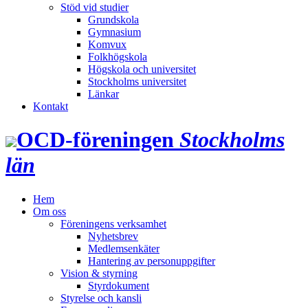
Stöd vid studier
Grundskola
Gymnasium
Komvux
Folkhögskola
Högskola och universitet
Stockholms universitet
Länkar
Kontakt
OCD‑föreningen
Stockholms
län
Hem
Om oss
Föreningens verksamhet
Nyhetsbrev
Medlemsenkäter
Hantering av personuppgifter
Vision & styrning
Styrdokument
Styrelse och kansli