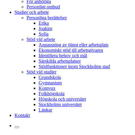
För anhöriga
Personligt ombud
Studier och arbete
Personliga berättelser
Erika
Joakim
Sofia
Stöd vid arbete
Anpassning av tjänst eller arbetsplats
Ekonomiskt stöd till arbetsgivaren
Identifiera behov och mål
Särskilda arbetsplatser
Stödfunktioner inom Stockholms stad
Stöd vid studier
Grundskola
Gymnasium
Komvux
Folkhögskola
Högskola och universitet
Stockholms universitet
Länkar
Kontakt