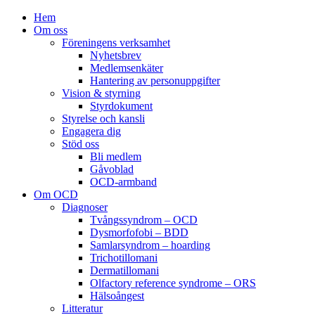
Hem
Om oss
Föreningens verksamhet
Nyhetsbrev
Medlemsenkäter
Hantering av personuppgifter
Vision & styrning
Styrdokument
Styrelse och kansli
Engagera dig
Stöd oss
Bli medlem
Gåvoblad
OCD-armband
Om OCD
Diagnoser
Tvångssyndrom – OCD
Dysmorfofobi – BDD
Samlarsyndrom – hoarding
Trichotillomani
Dermatillomani
Olfactory reference syndrome – ORS
Hälsoångest
Litteratur