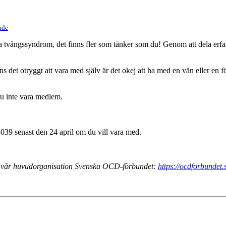
ade
ha tvångssyndrom, det finns fler som tänker som du! Genom att dela er
s det otryggt att vara med själv är det okej att ha med en vän eller en 
du inte vara medlem.
3039 senast den 24 april om du vill vara med.
ia vår huvudorganisation Svenska OCD-förbundet:
https://ocdforbundet.