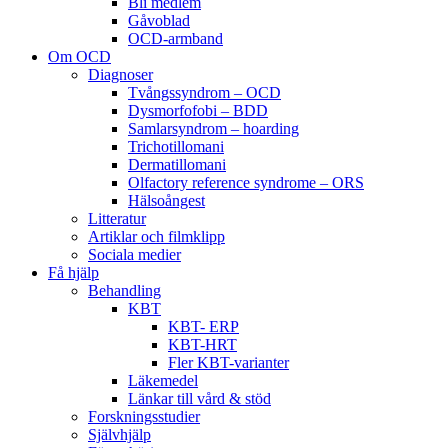
Bli medlem
Gåvoblad
OCD-armband
Om OCD
Diagnoser
Tvångssyndrom – OCD
Dysmorfofobi – BDD
Samlarsyndrom – hoarding
Trichotillomani
Dermatillomani
Olfactory reference syndrome – ORS
Hälsoångest
Litteratur
Artiklar och filmklipp
Sociala medier
Få hjälp
Behandling
KBT
KBT- ERP
KBT-HRT
Fler KBT-varianter
Läkemedel
Länkar till vård & stöd
Forskningsstudier
Självhjälp