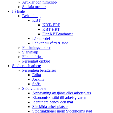
Artiklar och filmklipp
Sociala medier
Få hjälp
Behandling
KBT
KBT- ERP
KBT-HRT
Fler KBT-varianter
Läkemedel
Länkar till vård & stöd
Forskningsstudier
Självhjälp
För anhöriga
Personligt ombud
Studier och arbete
Personliga berättelser
Erika
Joakim
Sofia
Stöd vid arbete
Anpassning av tjänst eller arbetsplats
Ekonomiskt stöd till arbetsgivaren
Identifiera behov och mål
Särskilda arbetsplatser
Stödfunktioner inom Stockholms stad