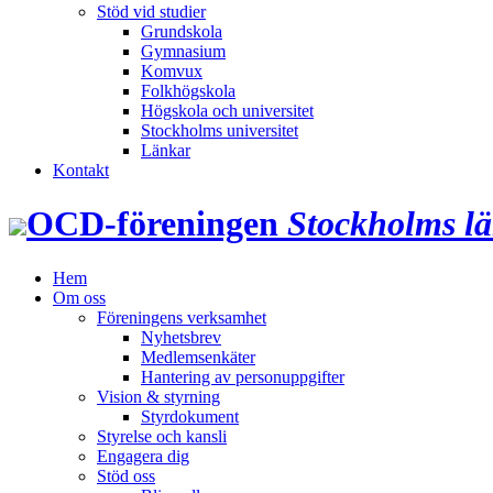
Stöd vid studier
Grundskola
Gymnasium
Komvux
Folkhögskola
Högskola och universitet
Stockholms universitet
Länkar
Kontakt
OCD‑föreningen
Stockholms l
Hem
Om oss
Föreningens verksamhet
Nyhetsbrev
Medlemsenkäter
Hantering av personuppgifter
Vision & styrning
Styrdokument
Styrelse och kansli
Engagera dig
Stöd oss