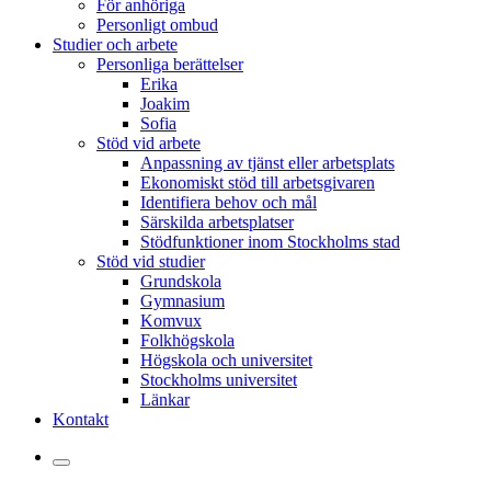
För anhöriga
Personligt ombud
Studier och arbete
Personliga berättelser
Erika
Joakim
Sofia
Stöd vid arbete
Anpassning av tjänst eller arbetsplats
Ekonomiskt stöd till arbetsgivaren
Identifiera behov och mål
Särskilda arbetsplatser
Stödfunktioner inom Stockholms stad
Stöd vid studier
Grundskola
Gymnasium
Komvux
Folkhögskola
Högskola och universitet
Stockholms universitet
Länkar
Kontakt