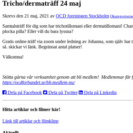
Tricho/dermaträff 24 maj
Skrevs den 21 maj, 2021 av
OCD foreningen Stockholm
Okategorisera
Samtalsträff för dig som har trichotillomani eller dermatillomani! Chan
plocka pilla? Eller vill du bara lyssna?
Gratis online-träff via zoom under ledning av Johanna, som själv ha
så. skickar vi länk. Begränsat antal platser!
Välkomna!
Stötta gärna vår verksamhet genom att bli medlem! Medlemmar får fö
https://ocdforbundet.se/bli-medlem-nu/
Dela på Facebook
Dela på Twitter
Dela på Linkedin
Hitta artiklar och filmer här!
Länk till artiklar och filmklipp
Aktuellt