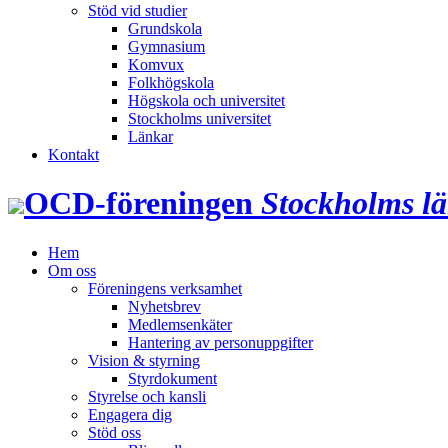
Stöd vid studier
Grundskola
Gymnasium
Komvux
Folkhögskola
Högskola och universitet
Stockholms universitet
Länkar
Kontakt
OCD‑föreningen
Stockholms l
Hem
Om oss
Föreningens verksamhet
Nyhetsbrev
Medlemsenkäter
Hantering av personuppgifter
Vision & styrning
Styrdokument
Styrelse och kansli
Engagera dig
Stöd oss