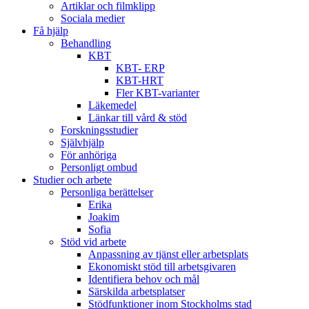
Artiklar och filmklipp
Sociala medier
Få hjälp
Behandling
KBT
KBT- ERP
KBT-HRT
Fler KBT-varianter
Läkemedel
Länkar till vård & stöd
Forskningsstudier
Självhjälp
För anhöriga
Personligt ombud
Studier och arbete
Personliga berättelser
Erika
Joakim
Sofia
Stöd vid arbete
Anpassning av tjänst eller arbetsplats
Ekonomiskt stöd till arbetsgivaren
Identifiera behov och mål
Särskilda arbetsplatser
Stödfunktioner inom Stockholms stad