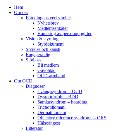
Hem
Om oss
Föreningens verksamhet
Nyhetsbrev
Medlemsenkäter
Hantering av personuppgifter
Vision & styrning
Styrdokument
Styrelse och kansli
Engagera dig
Stöd oss
Bli medlem
Gåvoblad
OCD-armband
Om OCD
Diagnoser
Tvångssyndrom – OCD
Dysmorfofobi – BDD
Samlarsyndrom – hoarding
Trichotillomani
Dermatillomani
Olfactory reference syndrome – ORS
Hälsoångest
Litteratur