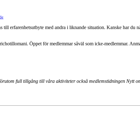
de
s till erfarenhetsutbyte med andra i liknande situation. Kanske har du n
r trichotillomani. Öppet för medlemmar såväl som icke-medlemmar. Anmäl
rutom full tillgång till våra aktiviteter också medlemstidningen Nytt