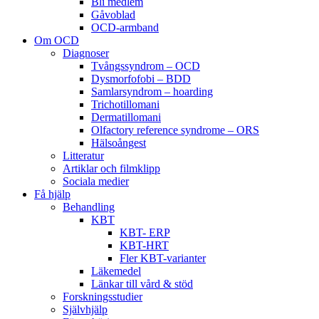
Bli medlem
Gåvoblad
OCD-armband
Om OCD
Diagnoser
Tvångssyndrom – OCD
Dysmorfofobi – BDD
Samlarsyndrom – hoarding
Trichotillomani
Dermatillomani
Olfactory reference syndrome – ORS
Hälsoångest
Litteratur
Artiklar och filmklipp
Sociala medier
Få hjälp
Behandling
KBT
KBT- ERP
KBT-HRT
Fler KBT-varianter
Läkemedel
Länkar till vård & stöd
Forskningsstudier
Självhjälp