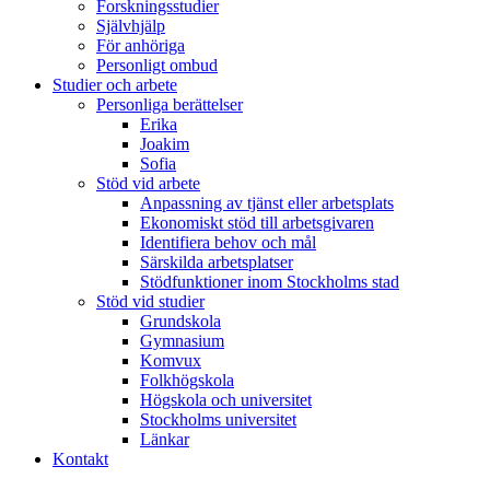
Forskningsstudier
Självhjälp
För anhöriga
Personligt ombud
Studier och arbete
Personliga berättelser
Erika
Joakim
Sofia
Stöd vid arbete
Anpassning av tjänst eller arbetsplats
Ekonomiskt stöd till arbetsgivaren
Identifiera behov och mål
Särskilda arbetsplatser
Stödfunktioner inom Stockholms stad
Stöd vid studier
Grundskola
Gymnasium
Komvux
Folkhögskola
Högskola och universitet
Stockholms universitet
Länkar
Kontakt