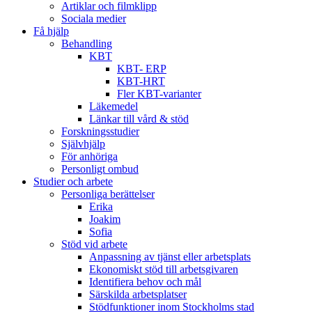
Artiklar och filmklipp
Sociala medier
Få hjälp
Behandling
KBT
KBT- ERP
KBT-HRT
Fler KBT-varianter
Läkemedel
Länkar till vård & stöd
Forskningsstudier
Självhjälp
För anhöriga
Personligt ombud
Studier och arbete
Personliga berättelser
Erika
Joakim
Sofia
Stöd vid arbete
Anpassning av tjänst eller arbetsplats
Ekonomiskt stöd till arbetsgivaren
Identifiera behov och mål
Särskilda arbetsplatser
Stödfunktioner inom Stockholms stad