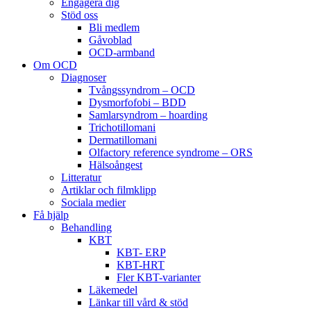
Engagera dig
Stöd oss
Bli medlem
Gåvoblad
OCD-armband
Om OCD
Diagnoser
Tvångssyndrom – OCD
Dysmorfofobi – BDD
Samlarsyndrom – hoarding
Trichotillomani
Dermatillomani
Olfactory reference syndrome – ORS
Hälsoångest
Litteratur
Artiklar och filmklipp
Sociala medier
Få hjälp
Behandling
KBT
KBT- ERP
KBT-HRT
Fler KBT-varianter
Läkemedel
Länkar till vård & stöd