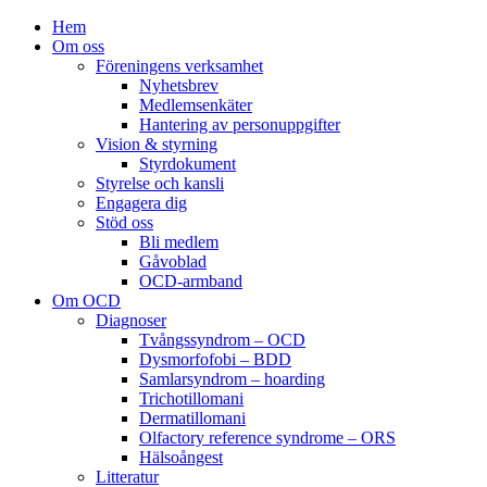
Hem
Om oss
Föreningens verksamhet
Nyhetsbrev
Medlemsenkäter
Hantering av personuppgifter
Vision & styrning
Styrdokument
Styrelse och kansli
Engagera dig
Stöd oss
Bli medlem
Gåvoblad
OCD-armband
Om OCD
Diagnoser
Tvångssyndrom – OCD
Dysmorfofobi – BDD
Samlarsyndrom – hoarding
Trichotillomani
Dermatillomani
Olfactory reference syndrome – ORS
Hälsoångest
Litteratur