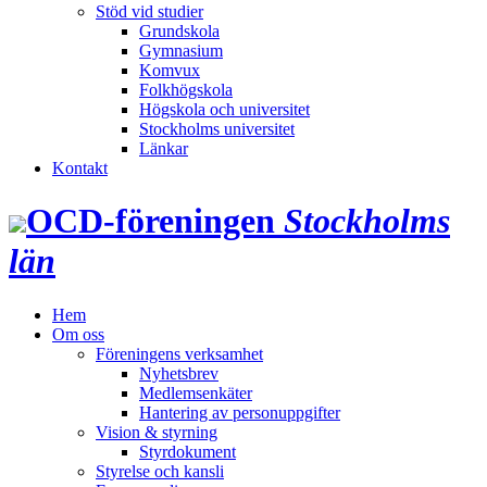
Stöd vid studier
Grundskola
Gymnasium
Komvux
Folkhögskola
Högskola och universitet
Stockholms universitet
Länkar
Kontakt
OCD‑föreningen
Stockholms
län
Hem
Om oss
Föreningens verksamhet
Nyhetsbrev
Medlemsenkäter
Hantering av personuppgifter
Vision & styrning
Styrdokument
Styrelse och kansli