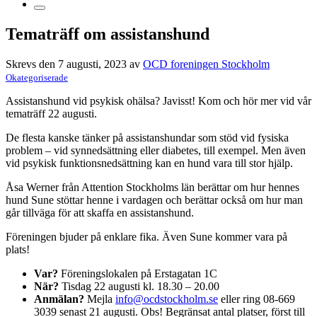
Tematräff om assistanshund
Skrevs den 7 augusti, 2023 av
OCD foreningen Stockholm
Okategoriserade
Assistanshund vid psykisk ohälsa? Javisst! Kom och hör mer vid vår
tematräff 22 augusti.
De flesta kanske tänker på assistanshundar som stöd vid fysiska
problem – vid synnedsättning eller diabetes, till exempel. Men även
vid psykisk funktionsnedsättning kan en hund vara till stor hjälp.
Åsa Werner från Attention Stockholms län berättar om hur hennes
hund Sune stöttar henne i vardagen och berättar också om hur man
går tillväga för att skaffa en assistanshund.
Föreningen bjuder på enklare fika. Även Sune kommer vara på
plats!
Var?
Föreningslokalen på Erstagatan 1C
När?
Tisdag 22 augusti kl. 18.30 – 20.00
Anmälan?
Mejla
info@ocdstockholm.se
eller ring 08-669
3039 senast 21 augusti. Obs! Begränsat antal platser, först till