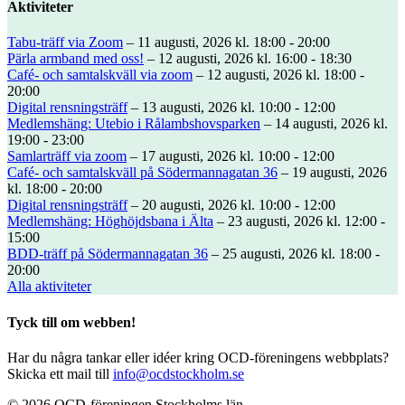
Aktiviteter
Tabu-träff via Zoom
– 11 augusti, 2026 kl. 18:00 - 20:00
Pärla armband med oss!
– 12 augusti, 2026 kl. 16:00 - 18:30
Café- och samtalskväll via zoom
– 12 augusti, 2026 kl. 18:00 -
20:00
Digital rensningsträff
– 13 augusti, 2026 kl. 10:00 - 12:00
Medlemshäng: Utebio i Rålambshovsparken
– 14 augusti, 2026 kl.
19:00 - 23:00
Samlarträff via zoom
– 17 augusti, 2026 kl. 10:00 - 12:00
Café- och samtalskväll på Södermannagatan 36
– 19 augusti, 2026
kl. 18:00 - 20:00
Digital rensningsträff
– 20 augusti, 2026 kl. 10:00 - 12:00
Medlemshäng: Höghöjdsbana i Älta
– 23 augusti, 2026 kl. 12:00 -
15:00
BDD-träff på Södermannagatan 36
– 25 augusti, 2026 kl. 18:00 -
20:00
Alla aktiviteter
Tyck till om webben!
Har du några tankar eller idéer kring OCD-föreningens webbplats?
Skicka ett mail till
info@ocdstockholm.se
© 2026 OCD-föreningen Stockholms län.