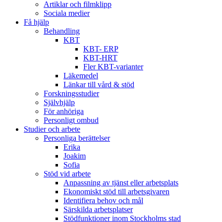
Artiklar och filmklipp
Sociala medier
Få hjälp
Behandling
KBT
KBT- ERP
KBT-HRT
Fler KBT-varianter
Läkemedel
Länkar till vård & stöd
Forskningsstudier
Självhjälp
För anhöriga
Personligt ombud
Studier och arbete
Personliga berättelser
Erika
Joakim
Sofia
Stöd vid arbete
Anpassning av tjänst eller arbetsplats
Ekonomiskt stöd till arbetsgivaren
Identifiera behov och mål
Särskilda arbetsplatser
Stödfunktioner inom Stockholms stad