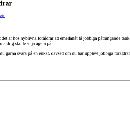
drar
ade
et är hos nyblivna föräldrar att emellanåt få jobbiga påträngande tankar 
ldrig skulle vilja agera på.
r du gärna svara på en enkät, oavsett om du har upplevt jobbiga föräldrata