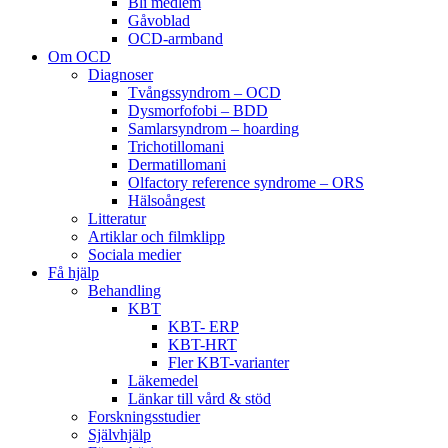
Bli medlem
Gåvoblad
OCD-armband
Om OCD
Diagnoser
Tvångssyndrom – OCD
Dysmorfofobi – BDD
Samlarsyndrom – hoarding
Trichotillomani
Dermatillomani
Olfactory reference syndrome – ORS
Hälsoångest
Litteratur
Artiklar och filmklipp
Sociala medier
Få hjälp
Behandling
KBT
KBT- ERP
KBT-HRT
Fler KBT-varianter
Läkemedel
Länkar till vård & stöd
Forskningsstudier
Självhjälp