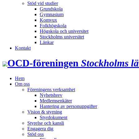
Stöd vid studier
Grundskola
Gymnasium
Komvux
Folkhögskola
Högskola och universitet
Stockholms universitet
Länkar
Kontakt
OCD‑föreningen
Stockholms l
Hem
Om oss
Föreningens verksamhet
Nyhetsbrev
Medlemsenkäter
Hantering av personuppgifter
Vision & styrning
Styrdokument
Styrelse och kansli
Engagera dig
Stöd oss