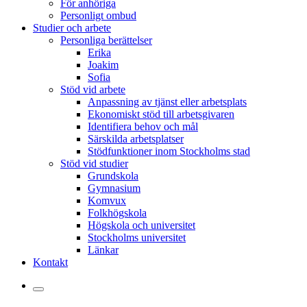
För anhöriga
Personligt ombud
Studier och arbete
Personliga berättelser
Erika
Joakim
Sofia
Stöd vid arbete
Anpassning av tjänst eller arbetsplats
Ekonomiskt stöd till arbetsgivaren
Identifiera behov och mål
Särskilda arbetsplatser
Stödfunktioner inom Stockholms stad
Stöd vid studier
Grundskola
Gymnasium
Komvux
Folkhögskola
Högskola och universitet
Stockholms universitet
Länkar
Kontakt