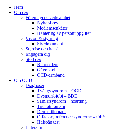
Hem
Om oss
Föreningens verksamhet
Nyhetsbrev
Medlemsenkäter
Hantering av personuppgifter
Vision & styrning
Styrdokument
Styrelse och kansli
Engagera dig
Stöd oss
Bli medlem
Gåvoblad
OCD-armband
Om OCD
Diagnoser
Tvångssyndrom – OCD
Dysmorfofobi – BDD
Samlarsyndrom – hoarding
Trichotillomani
Dermatillomani
Olfactory reference syndrome – ORS
Hälsoångest
Litteratur