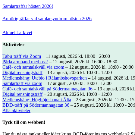
Samlarträffar hösten 2026!
Anhörigträffar vid samlarsyndrom hösten 2026
Aktuellt-arkivet
Aktiviteter
Tabu-träff via Zoom
– 11 augusti, 2026 kl. 18:00 - 20:00
Pärla armband med oss!
– 12 augusti, 2026 kl. 16:00 - 18:30
Café- och samtalskväll via zoom
– 12 augusti, 2026 kl. 18:00 - 20:00
Digital rensningsträff
– 13 augusti, 2026 kl. 10:00 - 12:00
Medlemshäng: Utebio i Rålambshovsparken
– 14 augusti, 2026 kl. 19
Samlarträff via zoom
– 17 augusti, 2026 kl. 10:00 - 12:00
Café- och samtalskväll på Södermannagatan 36
– 19 augusti, 2026 kl.
Digital rensningsträff
– 20 augusti, 2026 kl. 10:00 - 12:00
Medlemshäng: Höghöjdsbana i Älta
– 23 augusti, 2026 kl. 12:00 - 15
BDD-träff på Södermannagatan 36
– 25 augusti, 2026 kl. 18:00 - 20:
Alla aktiviteter
Tyck till om webben!
Har du några tankar eller idéer kring OCD-föreningens webbplats? Ski