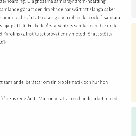
nde/hoarding. Diagnoserna samlarsyndrom-hoarding
samlande gör att den drabbade har svårt att slänga saker.
amrat och svårt att röra sig i och ibland kan också sanitära
s hjälp att få! Enskede-Årsta-Vantörs samlarteam har under
d Karolinska Institutet prövat en ny metod för att stötta
tik.
 samlande, berättar om sin problematik och hur hon
från Enskede-Årsta-Vantör berättar om hur de arbetar med