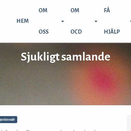
OM
OM
FÅ
HEM
OSS
OCD
HJÄLP
Sjukligt samlande
oriserade