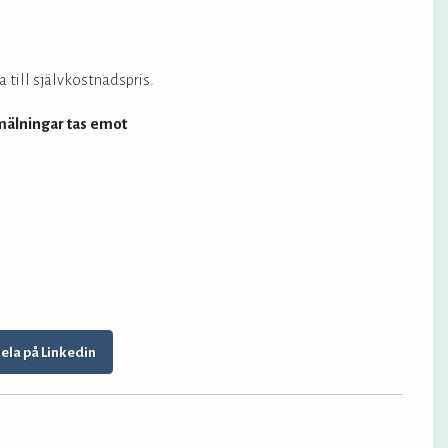
 till självkostnadspris.
nmälningar tas emot
ela på Linkedin