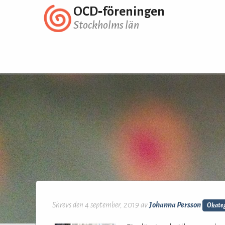
OCD‑föreningen
Stockholms län
Skrevs den 4 september, 2019 av
Johanna Persson
Okateg