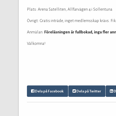
Plats: Arena Satelliten, Allfarvägen 4 i Sollentuna
Övrigt: Gratis inträde, inget medlemsskap krävs. Fika
Anmälan:
Föreläsningen är fullbokad, inga fler a
Välkomna!
Dela på Facebook
Dela på Twitter
D