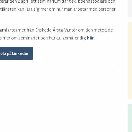
erar den 2 april ett seminarium där t.ex. boendstödjare och
tjänsten kan lära sig mer om hur man arbetar med personer
 Samlarteamet från Enskede-Årsta-Vantör om den metod de
äs mer om seminariet och hur du anmäler dig
här
.
ela på Linkedin