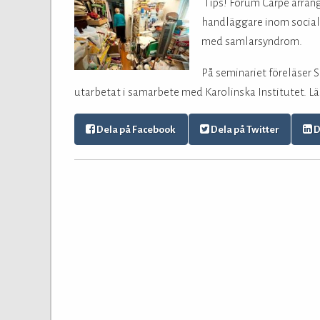
Tips! Forum Carpe arrang
handläggare inom social
med samlarsyndrom.
På seminariet föreläser
utarbetat i samarbete med Karolinska Institutet. L
Dela på Facebook
Dela på Twitter
D