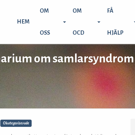
OM
OM
FÅ
HEM
OSS
OCD
HJÄLP
arium om samlarsyndrom 2
Okategoriserade