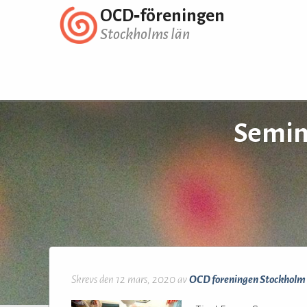
OCD‑föreningen
Stockholms län
Semin
Skrevs den 12 mars, 2020 av
OCD foreningen Stockholm