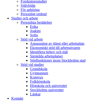
Forskningsstudier
Självhjälp
För anhöriga
Personligt ombud
Studier och arbete
Personliga berättelser
Erika
Joakim
Sofia
Stöd vid arbete
Anpassning av tjänst eller arbetsplats
Ekonomiskt stöd till arbetsgivaren
Identifiera behov och mål
Särskilda arbetsplatser
Stödfunktioner inom Stockholms stad
Stöd vid studier
Grundskola
Gymnasium
Komvux
Folkhögskola
Högskola och universitet
Stockholms universitet
Länkar
Kontakt