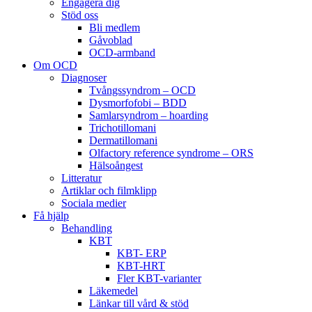
Engagera dig
Stöd oss
Bli medlem
Gåvoblad
OCD-armband
Om OCD
Diagnoser
Tvångssyndrom – OCD
Dysmorfofobi – BDD
Samlarsyndrom – hoarding
Trichotillomani
Dermatillomani
Olfactory reference syndrome – ORS
Hälsoångest
Litteratur
Artiklar och filmklipp
Sociala medier
Få hjälp
Behandling
KBT
KBT- ERP
KBT-HRT
Fler KBT-varianter
Läkemedel
Länkar till vård & stöd