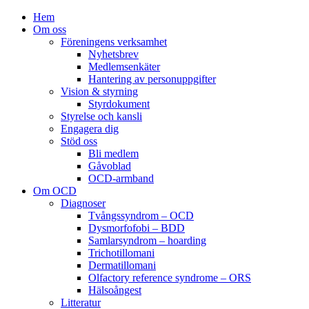
Hem
Om oss
Föreningens verksamhet
Nyhetsbrev
Medlemsenkäter
Hantering av personuppgifter
Vision & styrning
Styrdokument
Styrelse och kansli
Engagera dig
Stöd oss
Bli medlem
Gåvoblad
OCD-armband
Om OCD
Diagnoser
Tvångssyndrom – OCD
Dysmorfofobi – BDD
Samlarsyndrom – hoarding
Trichotillomani
Dermatillomani
Olfactory reference syndrome – ORS
Hälsoångest
Litteratur