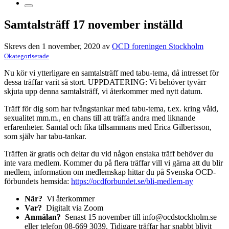
Samtalsträff 17 november inställd
Skrevs den 1 november, 2020 av
OCD foreningen Stockholm
Okategoriserade
Nu kör vi ytterligare en samtalsträff med tabu-tema, då intresset för
dessa träffar varit så stort. UPPDATERING: Vi behöver tyvärr
skjuta upp denna samtalsträff, vi återkommer med nytt datum.
Träff för dig som har tvångstankar med tabu-tema, t.ex. kring våld,
sexualitet mm.m., en chans till att träffa andra med liknande
erfarenheter. Samtal och fika tillsammans med Erica Gilbertsson,
som själv har tabu-tankar.
Träffen är gratis och deltar du vid någon enstaka träff behöver du
inte vara medlem. Kommer du på flera träffar vill vi gärna att du blir
medlem, information om medlemskap hittar du på Svenska OCD-
förbundets hemsida:
https://ocdforbundet.se/bli-medlem-ny
När?
Vi återkommer
Var?
Digitalt via Zoom
Anmälan?
Senast 15 november till info@ocdstockholm.se
eller telefon 08-669 3039. Tidigare träffar har snabbt blivit