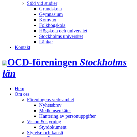
Stöd vid studier
Grundskola
Gymnasium
Komvux
Folkhögskola
Högskola och universitet
Stockholms universitet
Länkar
Kontakt
OCD‑föreningen
Stockholms
län
Hem
Om oss
Föreningens verksamhet
Nyhetsbrev
Medlemsenkäter
Hantering av personuppgifter
Vision & styrning
Styrdokument
Styrelse och kansli