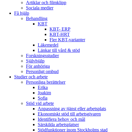
Artiklar och filmklipp
Sociala medier
Få hjälp
Behandling
KBT
KBT- ERP
KBT-HRT
Fler KBT-varianter
Läkemedel
Länkar till vård & stöd
Forskningsstudier
Självhjälp
För anhöriga
Personligt ombud
Studier och arbete
Personliga berättelser
Erika
Joakim
Sofia
Stöd vid arbete
Anpassning av tjänst eller arbetsplats
Ekonomiskt stöd till arbetsgivaren
Identifiera behov och mål
Särskilda arbetsplatser
Stödfunktioner inom Stockholms stad