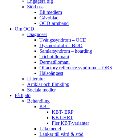
Engagera dig
Stöd oss
Bli medlem
Gåvoblad
OCD-armband
Om OCD
Diagnoser
Tvångssyndrom – OCD
Dysmorfofobi – BDD
Samlarsyndrom – hoarding
Trichotillomani
Dermatillomani
Olfactory reference syndrome – ORS
Hälsoångest
Litteratur
Artiklar och filmklipp
Sociala medier
Få hjälp
Behandling
KBT
KBT- ERP
KBT-HRT
Fler KBT-varianter
Läkemedel
Länkar till vård & stöd