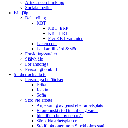
Artiklar och filmklipp
Sociala medier
Få hjälp
Behandling
KBT
KBT- ERP
KBT-HRT
Fler KBT-varianter
Läkemedel
Länkar till vård & stöd
Forskningsstudier
Självhjälp
För anhöriga
Personligt ombud
Studier och arbete
Personliga berättelser
Erika
Joakim
Sofia
Stöd vid arbete
Anpassning av tjänst eller arbetsplats
Ekonomiskt stöd till arbetsgivaren
Identifiera behov och mål
Särskilda arbetsplatser
Stödfunktioner inom Stockholms stad