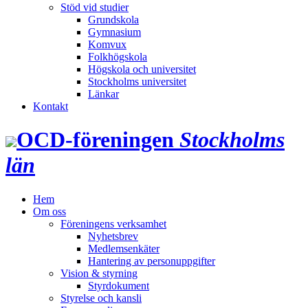
Stöd vid studier
Grundskola
Gymnasium
Komvux
Folkhögskola
Högskola och universitet
Stockholms universitet
Länkar
Kontakt
OCD‑föreningen
Stockholms
län
Hem
Om oss
Föreningens verksamhet
Nyhetsbrev
Medlemsenkäter
Hantering av personuppgifter
Vision & styrning
Styrdokument
Styrelse och kansli