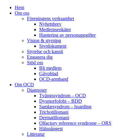
Hem
Om oss
Föreningens verksamhet
Nyhetsbrev
Medlemsenkäter
Hantering av personuppgifter
Vision & styrning
Styrdokument
Styrelse och kansli
Engagera dig
Stöd oss
Bli medlem
Gåvoblad
OCD-armband
Om OCD
Diagnoser
Tvångssyndrom – OCD
Dysmorfofobi – BDD
Samlarsyndrom – hoarding
Trichotillomani
Dermatillomani
Olfactory reference syndrome – ORS
Hälsoångest
Litteratur