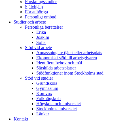
Forskningsstudier
Självhjälp
För anhöriga
Personligt ombud
Studier och arbete
Personliga berättelser
Erika
Joakim
Sofia
Stöd vid arbete
Anpassning av tjänst eller arbetsplats
Ekonomiskt stöd till arbetsgivaren
Identifiera behov och mål
Särskilda arbetsplatser
Stödfunktioner inom Stockholms stad
Stöd vid studier
Grundskola
Gymnasium
Komvux
Folkhögskola
Högskola och universitet
Stockholms universitet
Länkar
Kontakt