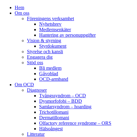
Hem
Om oss
Föreningens verksamhet
Nyhetsbrev
Medlemsenkäter
Hantering av personuppgifter
Vision & styrning
Styrdokument
Styrelse och kansli
Engagera dig
Stöd oss
Bli medlem
Gåvoblad
OCD-armband
Om OCD
Diagnoser
Tvångssyndrom – OCD
Dysmorfofobi – BDD
Samlarsyndrom – hoarding
Trichotillomani
Dermatillomani
Olfactory reference syndrome – ORS
Hälsoångest
Litteratur