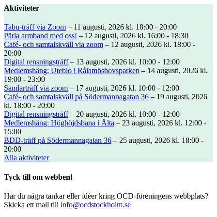
Aktiviteter
Tabu-träff via Zoom
– 11 augusti, 2026 kl. 18:00 - 20:00
Pärla armband med oss!
– 12 augusti, 2026 kl. 16:00 - 18:30
Café- och samtalskväll via zoom
– 12 augusti, 2026 kl. 18:00 -
20:00
Digital rensningsträff
– 13 augusti, 2026 kl. 10:00 - 12:00
Medlemshäng: Utebio i Rålambshovsparken
– 14 augusti, 2026 kl.
19:00 - 23:00
Samlarträff via zoom
– 17 augusti, 2026 kl. 10:00 - 12:00
Café- och samtalskväll på Södermannagatan 36
– 19 augusti, 2026
kl. 18:00 - 20:00
Digital rensningsträff
– 20 augusti, 2026 kl. 10:00 - 12:00
Medlemshäng: Höghöjdsbana i Älta
– 23 augusti, 2026 kl. 12:00 -
15:00
BDD-träff på Södermannagatan 36
– 25 augusti, 2026 kl. 18:00 -
20:00
Alla aktiviteter
Tyck till om webben!
Har du några tankar eller idéer kring OCD-föreningens webbplats?
Skicka ett mail till
info@ocdstockholm.se