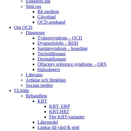
Engagera dig
Stöd oss
Bli medlem
Gåvoblad
OCD-armband
Om OCD
Diagnoser
Tvångssyndrom – OCD
Dysmorfofobi – BDD
Samlarsyndrom – hoarding
Trichotillomani
Dermatillomani
Olfactory reference syndrome – ORS
Hälsoångest
Litteratur
Artiklar och filmklipp
Sociala medier
Få hjälp
Behandling
KBT
KBT- ERP
KBT-HRT
Fler KBT-varianter
Läkemedel
Länkar till vård & stöd