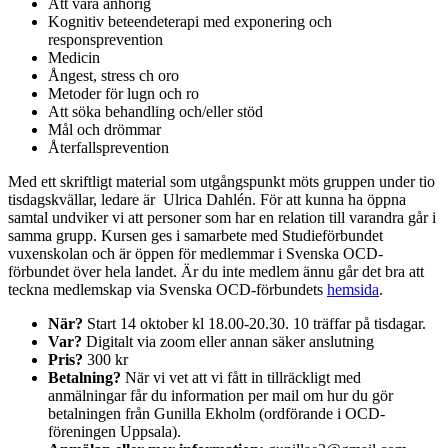
Att vara anhörig
Kognitiv beteendeterapi med exponering och
responsprevention
Medicin
Ångest, stress ch oro
Metoder för lugn och ro
Att söka behandling och/eller stöd
Mål och drömmar
Återfallsprevention
Med ett skriftligt material som utgångspunkt möts gruppen under tio
tisdagskvällar, ledare är Ulrica Dahlén. För att kunna ha öppna
samtal undviker vi att personer som har en relation till varandra går i
samma grupp. Kursen ges i samarbete med Studieförbundet
vuxenskolan och är öppen för medlemmar i Svenska OCD-
förbundet över hela landet. Är du inte medlem ännu går det bra att
teckna medlemskap via Svenska OCD-förbundets
hemsida
.
När?
Start 14 oktober kl 18.00-20.30. 10 träffar på tisdagar.
Var?
Digitalt via zoom eller annan säker anslutning
Pris?
300 kr
Betalning?
När vi vet att vi fått in tillräckligt med
anmälningar får du information per mail om hur du gör
betalningen från Gunilla Ekholm (ordförande i OCD-
föreningen Uppsala).