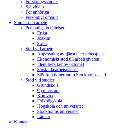
Forskningsstudier
Självhjälp
För anhöriga
Personligt ombud
Studier och arbete
Personliga berättelser
Erika
Joakim
Sofia
Stöd vid arbete
Anpassning av tjänst eller arbetsplats
Ekonomiskt stöd till arbetsgivaren
Identifiera behov och mål
Särskilda arbetsplatser
Stödfunktioner inom Stockholms stad
Stöd vid studier
Grundskola
Gymnasium
Komvux
Folkhögskola
Högskola och universitet
Stockholms universitet
Länkar
Kontakt