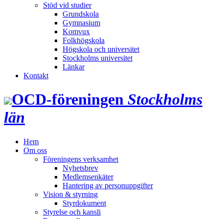
Stöd vid studier
Grundskola
Gymnasium
Komvux
Folkhögskola
Högskola och universitet
Stockholms universitet
Länkar
Kontakt
OCD‑föreningen
Stockholms
län
Hem
Om oss
Föreningens verksamhet
Nyhetsbrev
Medlemsenkäter
Hantering av personuppgifter
Vision & styrning
Styrdokument
Styrelse och kansli