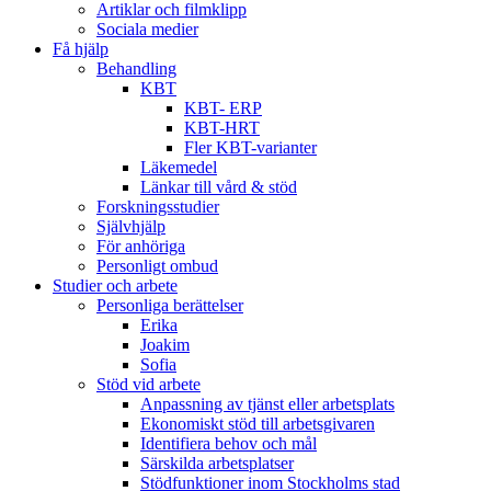
Artiklar och filmklipp
Sociala medier
Få hjälp
Behandling
KBT
KBT- ERP
KBT-HRT
Fler KBT-varianter
Läkemedel
Länkar till vård & stöd
Forskningsstudier
Självhjälp
För anhöriga
Personligt ombud
Studier och arbete
Personliga berättelser
Erika
Joakim
Sofia
Stöd vid arbete
Anpassning av tjänst eller arbetsplats
Ekonomiskt stöd till arbetsgivaren
Identifiera behov och mål
Särskilda arbetsplatser
Stödfunktioner inom Stockholms stad