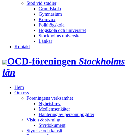
Stöd vid studier
Grundskola
Gymnasium
Komvux
Folkhögskola
Högskola och universitet
Stockholms universitet
Länkar
Kontakt
OCD‑föreningen
Stockholms
län
Hem
Om oss
Föreningens verksamhet
Nyhetsbrev
Medlemsenkäter
Hantering av personuppgifter
Vision & styrning
Styrdokument
Styrelse och kansli