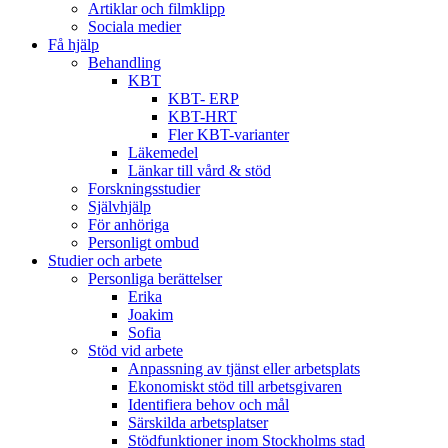
Artiklar och filmklipp
Sociala medier
Få hjälp
Behandling
KBT
KBT- ERP
KBT-HRT
Fler KBT-varianter
Läkemedel
Länkar till vård & stöd
Forskningsstudier
Självhjälp
För anhöriga
Personligt ombud
Studier och arbete
Personliga berättelser
Erika
Joakim
Sofia
Stöd vid arbete
Anpassning av tjänst eller arbetsplats
Ekonomiskt stöd till arbetsgivaren
Identifiera behov och mål
Särskilda arbetsplatser
Stödfunktioner inom Stockholms stad