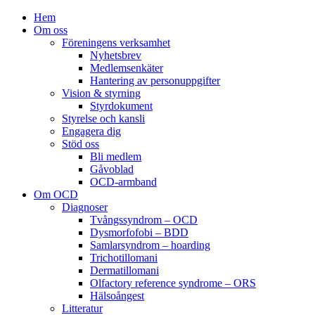
Hem
Om oss
Föreningens verksamhet
Nyhetsbrev
Medlemsenkäter
Hantering av personuppgifter
Vision & styrning
Styrdokument
Styrelse och kansli
Engagera dig
Stöd oss
Bli medlem
Gåvoblad
OCD-armband
Om OCD
Diagnoser
Tvångssyndrom – OCD
Dysmorfofobi – BDD
Samlarsyndrom – hoarding
Trichotillomani
Dermatillomani
Olfactory reference syndrome – ORS
Hälsoångest
Litteratur