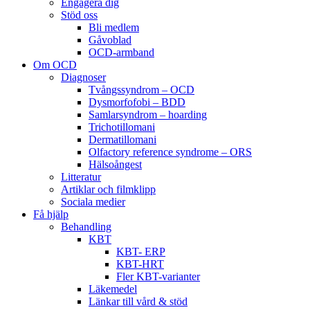
Engagera dig
Stöd oss
Bli medlem
Gåvoblad
OCD-armband
Om OCD
Diagnoser
Tvångssyndrom – OCD
Dysmorfofobi – BDD
Samlarsyndrom – hoarding
Trichotillomani
Dermatillomani
Olfactory reference syndrome – ORS
Hälsoångest
Litteratur
Artiklar och filmklipp
Sociala medier
Få hjälp
Behandling
KBT
KBT- ERP
KBT-HRT
Fler KBT-varianter
Läkemedel
Länkar till vård & stöd