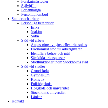
Forskningsstudier
Självhjälp
För anhöriga
Personligt ombud
Studier och arbete
Personliga berättelser
Erika
Joakim
Sofia
Stöd vid arbete
Anpassning av tjänst eller arbetsplats
Ekonomiskt stöd till arbetsgivaren
Identifiera behov och mål
Särskilda arbetsplatser
Stödfunktioner inom Stockholms stad
Stöd vid studier
Grundskola
Gymnasium
Komvux
Folkhögskola
Högskola och universitet
Stockholms universitet
Länkar
Kontakt