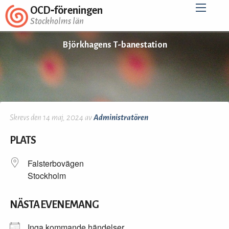
OCD‑föreningen
Stockholms län
Björkhagens T-banestation
Skrevs den 14 maj, 2024 av
Administratören
PLATS
Falsterbovägen
Stockholm
NÄSTA EVENEMANG
Inga kommande händelser