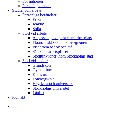
För anhöriga
Personligt ombud
Studier och arbete
Personliga berättelser
Erika
Joakim
Sofia
Stöd vid arbete
Anpassning av tjänst eller arbetsplats
Ekonomiskt stöd till arbetsgivaren
Identifiera behov och mål
Särskilda arbetsplatser
Stödfunktioner inom Stockholms stad
Stöd vid studier
Grundskola
Gymnasium
Komvux
Folkhögskola
Högskola och universitet
Stockholms universitet
Länkar
Kontakt