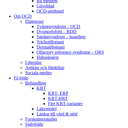
Bli medlem
Gåvoblad
OCD-armband
Om OCD
Diagnoser
Tvångssyndrom – OCD
Dysmorfofobi – BDD
Samlarsyndrom – hoarding
Trichotillomani
Dermatillomani
Olfactory reference syndrome – ORS
Hälsoångest
Litteratur
Artiklar och filmklipp
Sociala medier
Få hjälp
Behandling
KBT
KBT- ERP
KBT-HRT
Fler KBT-varianter
Läkemedel
Länkar till vård & stöd
Forskningsstudier
Självhjälp