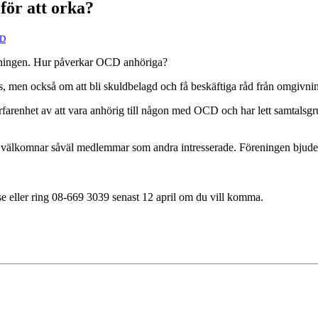
för att orka?
D
föreningen. Hur påverkar OCD anhöriga?
, men också om att bli skuldbelagd och få beskäftiga råd från omgivni
v erfarenhet av att vara anhörig till någon med OCD och har lett samta
i välkomnar såväl medlemmar som andra intresserade. Föreningen bjuder
e eller ring 08-669 3039 senast 12 april om du vill komma.