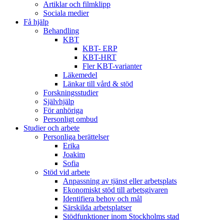
Artiklar och filmklipp
Sociala medier
Få hjälp
Behandling
KBT
KBT- ERP
KBT-HRT
Fler KBT-varianter
Läkemedel
Länkar till vård & stöd
Forskningsstudier
Självhjälp
För anhöriga
Personligt ombud
Studier och arbete
Personliga berättelser
Erika
Joakim
Sofia
Stöd vid arbete
Anpassning av tjänst eller arbetsplats
Ekonomiskt stöd till arbetsgivaren
Identifiera behov och mål
Särskilda arbetsplatser
Stödfunktioner inom Stockholms stad