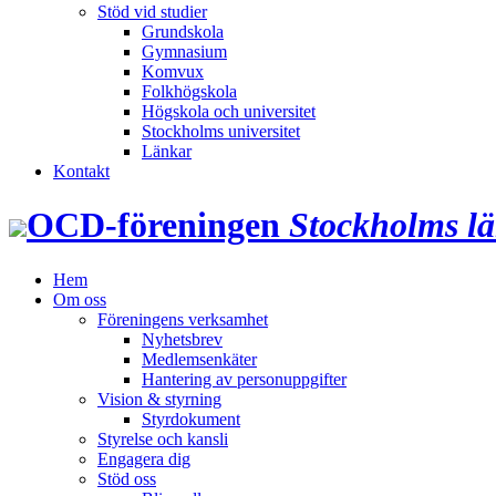
Stöd vid studier
Grundskola
Gymnasium
Komvux
Folkhögskola
Högskola och universitet
Stockholms universitet
Länkar
Kontakt
OCD‑föreningen
Stockholms l
Hem
Om oss
Föreningens verksamhet
Nyhetsbrev
Medlemsenkäter
Hantering av personuppgifter
Vision & styrning
Styrdokument
Styrelse och kansli
Engagera dig
Stöd oss