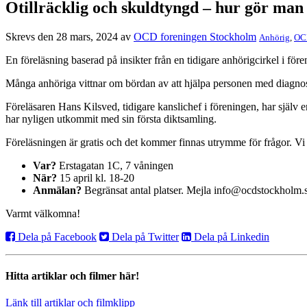
Otillräcklig och skuldtyngd – hur gör man 
Skrevs den 28 mars, 2024 av
OCD foreningen Stockholm
Anhörig
,
OC
En föreläsning baserad på insikter från en tidigare anhörigcirkel i 
Många anhöriga vittnar om bördan av att hjälpa personen med diagnos
Föreläsaren Hans Kilsved, tidigare kanslichef i föreningen, har själ
har nyligen utkommit med sin första diktsamling.
Föreläsningen är gratis och det kommer finnas utrymme för frågor. V
Var?
Erstagatan 1C, 7 våningen
När?
15 april kl. 18-20
Anmälan?
Begränsat antal platser. Mejla info@ocdstockholm.s
Varmt välkomna!
Dela på Facebook
Dela på Twitter
Dela på Linkedin
Hitta artiklar och filmer här!
Länk till artiklar och filmklipp