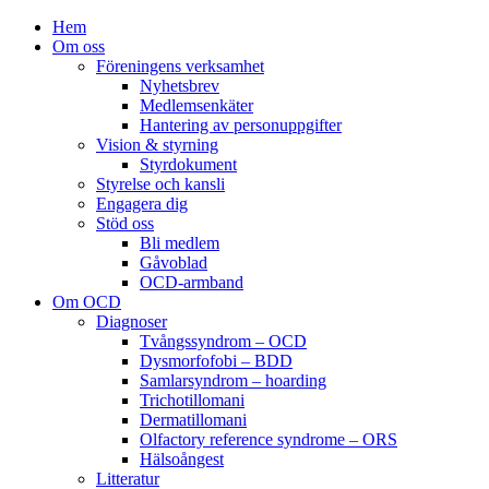
Hem
Om oss
Föreningens verksamhet
Nyhetsbrev
Medlemsenkäter
Hantering av personuppgifter
Vision & styrning
Styrdokument
Styrelse och kansli
Engagera dig
Stöd oss
Bli medlem
Gåvoblad
OCD-armband
Om OCD
Diagnoser
Tvångssyndrom – OCD
Dysmorfofobi – BDD
Samlarsyndrom – hoarding
Trichotillomani
Dermatillomani
Olfactory reference syndrome – ORS
Hälsoångest
Litteratur