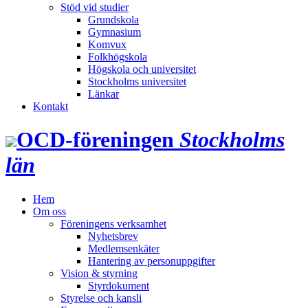
Stöd vid studier
Grundskola
Gymnasium
Komvux
Folkhögskola
Högskola och universitet
Stockholms universitet
Länkar
Kontakt
OCD‑föreningen
Stockholms
län
Hem
Om oss
Föreningens verksamhet
Nyhetsbrev
Medlemsenkäter
Hantering av personuppgifter
Vision & styrning
Styrdokument
Styrelse och kansli