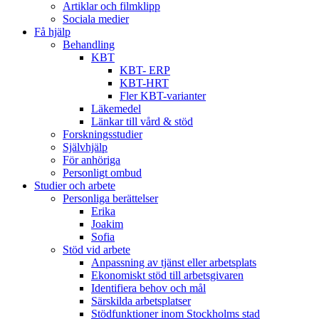
Artiklar och filmklipp
Sociala medier
Få hjälp
Behandling
KBT
KBT- ERP
KBT-HRT
Fler KBT-varianter
Läkemedel
Länkar till vård & stöd
Forskningsstudier
Självhjälp
För anhöriga
Personligt ombud
Studier och arbete
Personliga berättelser
Erika
Joakim
Sofia
Stöd vid arbete
Anpassning av tjänst eller arbetsplats
Ekonomiskt stöd till arbetsgivaren
Identifiera behov och mål
Särskilda arbetsplatser
Stödfunktioner inom Stockholms stad