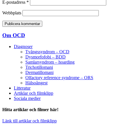
E-postadress
*
Webbplats
Om OCD
Diagnoser
Tvångssyndrom – OCD
Dysmorfofobi – BDD
Samlarsyndrom – hoarding
Trichotillomani
Dermatillomani
Olfactory reference syndrome – ORS
Hälsoångest
Litteratur
Artiklar och filmklipp
Sociala medier
Hitta artiklar och filmer här!
Länk till artiklar och filmklipp