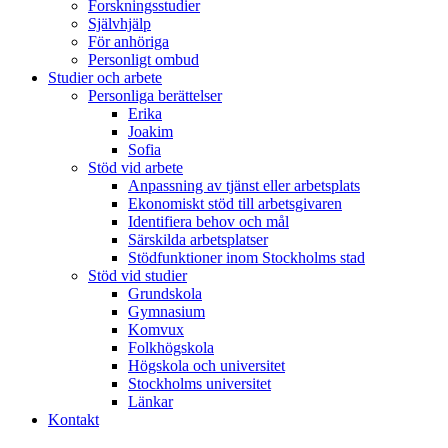
Forskningsstudier
Självhjälp
För anhöriga
Personligt ombud
Studier och arbete
Personliga berättelser
Erika
Joakim
Sofia
Stöd vid arbete
Anpassning av tjänst eller arbetsplats
Ekonomiskt stöd till arbetsgivaren
Identifiera behov och mål
Särskilda arbetsplatser
Stödfunktioner inom Stockholms stad
Stöd vid studier
Grundskola
Gymnasium
Komvux
Folkhögskola
Högskola och universitet
Stockholms universitet
Länkar
Kontakt