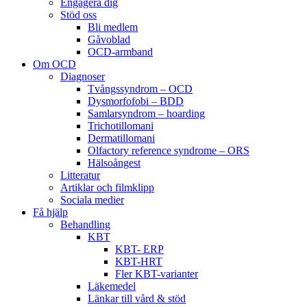
Engagera dig
Stöd oss
Bli medlem
Gåvoblad
OCD-armband
Om OCD
Diagnoser
Tvångssyndrom – OCD
Dysmorfofobi – BDD
Samlarsyndrom – hoarding
Trichotillomani
Dermatillomani
Olfactory reference syndrome – ORS
Hälsoångest
Litteratur
Artiklar och filmklipp
Sociala medier
Få hjälp
Behandling
KBT
KBT- ERP
KBT-HRT
Fler KBT-varianter
Läkemedel
Länkar till vård & stöd