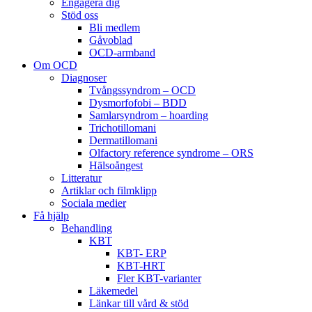
Engagera dig
Stöd oss
Bli medlem
Gåvoblad
OCD-armband
Om OCD
Diagnoser
Tvångssyndrom – OCD
Dysmorfofobi – BDD
Samlarsyndrom – hoarding
Trichotillomani
Dermatillomani
Olfactory reference syndrome – ORS
Hälsoångest
Litteratur
Artiklar och filmklipp
Sociala medier
Få hjälp
Behandling
KBT
KBT- ERP
KBT-HRT
Fler KBT-varianter
Läkemedel
Länkar till vård & stöd