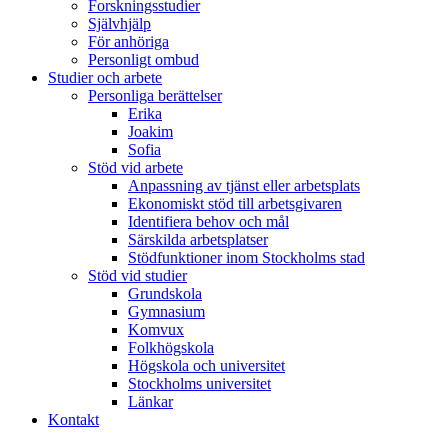
Forskningsstudier
Självhjälp
För anhöriga
Personligt ombud
Studier och arbete
Personliga berättelser
Erika
Joakim
Sofia
Stöd vid arbete
Anpassning av tjänst eller arbetsplats
Ekonomiskt stöd till arbetsgivaren
Identifiera behov och mål
Särskilda arbetsplatser
Stödfunktioner inom Stockholms stad
Stöd vid studier
Grundskola
Gymnasium
Komvux
Folkhögskola
Högskola och universitet
Stockholms universitet
Länkar
Kontakt