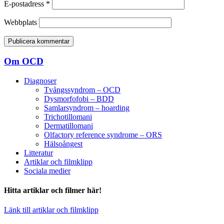
E-postadress
*
Webbplats
Om OCD
Diagnoser
Tvångssyndrom – OCD
Dysmorfofobi – BDD
Samlarsyndrom – hoarding
Trichotillomani
Dermatillomani
Olfactory reference syndrome – ORS
Hälsoångest
Litteratur
Artiklar och filmklipp
Sociala medier
Hitta artiklar och filmer här!
Länk till artiklar och filmklipp