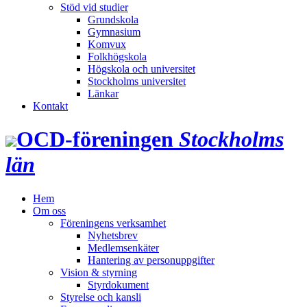
Stöd vid studier
Grundskola
Gymnasium
Komvux
Folkhögskola
Högskola och universitet
Stockholms universitet
Länkar
Kontakt
OCD‑föreningen
Stockholms
län
Hem
Om oss
Föreningens verksamhet
Nyhetsbrev
Medlemsenkäter
Hantering av personuppgifter
Vision & styrning
Styrdokument
Styrelse och kansli