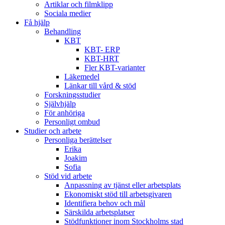
Artiklar och filmklipp
Sociala medier
Få hjälp
Behandling
KBT
KBT- ERP
KBT-HRT
Fler KBT-varianter
Läkemedel
Länkar till vård & stöd
Forskningsstudier
Självhjälp
För anhöriga
Personligt ombud
Studier och arbete
Personliga berättelser
Erika
Joakim
Sofia
Stöd vid arbete
Anpassning av tjänst eller arbetsplats
Ekonomiskt stöd till arbetsgivaren
Identifiera behov och mål
Särskilda arbetsplatser
Stödfunktioner inom Stockholms stad