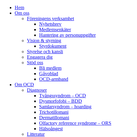
Hem
Om oss
Föreningens verksamhet
Nyhetsbrev
Medlemsenkäter
Hantering av personuppgifter
Vision & styrning
Styrdokument
Styrelse och kansli
Engagera dig
Stöd oss
Bli medlem
Gåvoblad
OCD-armband
Om OCD
Diagnoser
Tvångssyndrom – OCD
Dysmorfofobi – BDD
Samlarsyndrom – hoarding
Trichotillomani
Dermatillomani
Olfactory reference syndrome – ORS
Hälsoångest
Litteratur