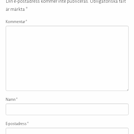
Din e-postadress kommer inte publiceras.
Obligatoriska fält
är märkta
*
Kommentar
*
Namn
*
E-postadress
*