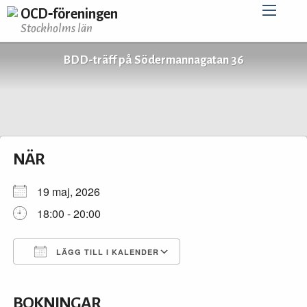
OCD‑föreningen
Stockholms län
BDD-träff på Södermannagatan 36
NÄR
19 maj, 2026
18:00 - 20:00
LÄGG TILL I KALENDER
Ladda ner ICS
Google Kalender
iCalendar
Office 365
Outlook Live
BOKNINGAR