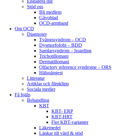
Engagera dig
Stöd oss
Bli medlem
Gåvoblad
OCD-armband
Om OCD
Diagnoser
Tvångssyndrom – OCD
Dysmorfofobi – BDD
Samlarsyndrom – hoarding
Trichotillomani
Dermatillomani
Olfactory reference syndrome – ORS
Hälsoångest
Litteratur
Artiklar och filmklipp
Sociala medier
Få hjälp
Behandling
KBT
KBT- ERP
KBT-HRT
Fler KBT-varianter
Läkemedel
Länkar till vård & stöd