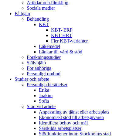
Artiklar och filmklipp
Sociala medier
Få hjälp
Behandling
KBT
KBT- ERP
KBT-HRT
Fler KBT-varianter
Läkemedel
Länkar till vård & stöd
Forskningsstudier
Självhjälp
För anhöriga
Personligt ombud
Studier och arbete
Personliga berättelser
Erika
Joakim
Sofia
Stöd vid arbete
Anpassning av tjänst eller arbetsplats
Ekonomiskt stöd till arbetsgivaren
Identifiera behov och mål
Särskilda arbetsplatser
Stödfunktioner inom Stockholms stad