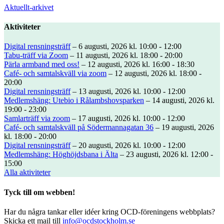
Aktuellt-arkivet
Aktiviteter
Digital rensningsträff
– 6 augusti, 2026 kl. 10:00 - 12:00
Tabu-träff via Zoom
– 11 augusti, 2026 kl. 18:00 - 20:00
Pärla armband med oss!
– 12 augusti, 2026 kl. 16:00 - 18:30
Café- och samtalskväll via zoom
– 12 augusti, 2026 kl. 18:00 -
20:00
Digital rensningsträff
– 13 augusti, 2026 kl. 10:00 - 12:00
Medlemshäng: Utebio i Rålambshovsparken
– 14 augusti, 2026 kl.
19:00 - 23:00
Samlarträff via zoom
– 17 augusti, 2026 kl. 10:00 - 12:00
Café- och samtalskväll på Södermannagatan 36
– 19 augusti, 2026
kl. 18:00 - 20:00
Digital rensningsträff
– 20 augusti, 2026 kl. 10:00 - 12:00
Medlemshäng: Höghöjdsbana i Älta
– 23 augusti, 2026 kl. 12:00 -
15:00
Alla aktiviteter
Tyck till om webben!
Har du några tankar eller idéer kring OCD-föreningens webbplats?
Skicka ett mail till
info@ocdstockholm.se