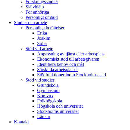
Forskningsstudier
Självhjälp
För anhöriga
Personligt ombud
Studier och arbete
Personliga berättelser
Erika
Joakim
Sofia
Stöd vid arbete
Anpassning av tjänst eller arbetsplats
Ekonomiskt stöd till arbetsgivaren
Identifiera behov och mål
Särskilda arbetsplatser
Stödfunktioner inom Stockholms stad
Stöd vid studier
Grundskola
Gymnasium
Komvux
Folkhögskola
Högskola och universitet
Stockholms universitet
Länkar
Kontakt