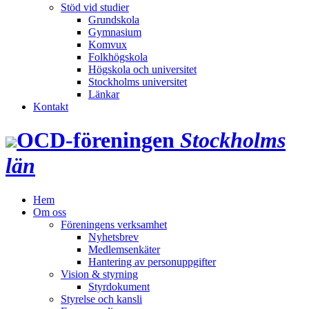
Stöd vid studier
Grundskola
Gymnasium
Komvux
Folkhögskola
Högskola och universitet
Stockholms universitet
Länkar
Kontakt
OCD‑föreningen
Stockholms
län
Hem
Om oss
Föreningens verksamhet
Nyhetsbrev
Medlemsenkäter
Hantering av personuppgifter
Vision & styrning
Styrdokument
Styrelse och kansli