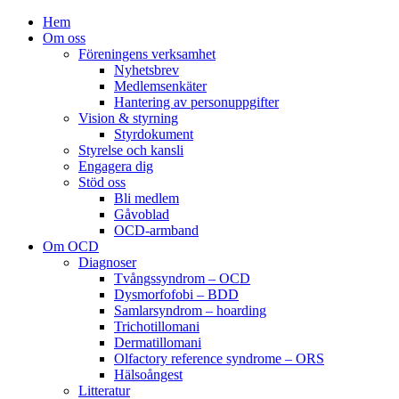
Hem
Om oss
Föreningens verksamhet
Nyhetsbrev
Medlemsenkäter
Hantering av personuppgifter
Vision & styrning
Styrdokument
Styrelse och kansli
Engagera dig
Stöd oss
Bli medlem
Gåvoblad
OCD-armband
Om OCD
Diagnoser
Tvångssyndrom – OCD
Dysmorfofobi – BDD
Samlarsyndrom – hoarding
Trichotillomani
Dermatillomani
Olfactory reference syndrome – ORS
Hälsoångest
Litteratur