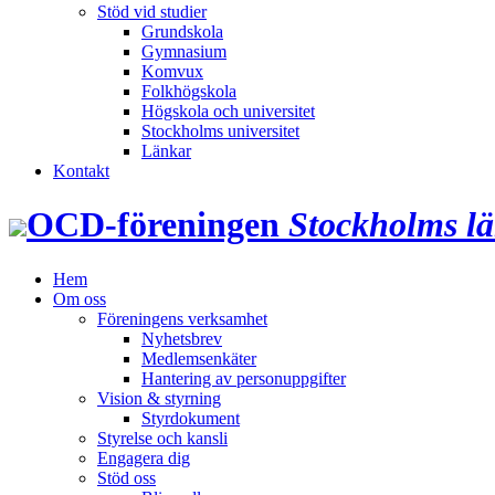
Stöd vid studier
Grundskola
Gymnasium
Komvux
Folkhögskola
Högskola och universitet
Stockholms universitet
Länkar
Kontakt
OCD‑föreningen
Stockholms l
Hem
Om oss
Föreningens verksamhet
Nyhetsbrev
Medlemsenkäter
Hantering av personuppgifter
Vision & styrning
Styrdokument
Styrelse och kansli
Engagera dig
Stöd oss