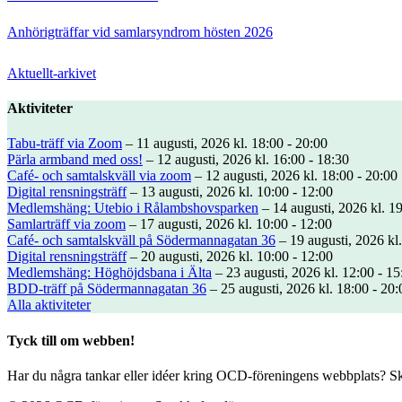
Anhörigträffar vid samlarsyndrom hösten 2026
Aktuellt-arkivet
Aktiviteter
Tabu-träff via Zoom
– 11 augusti, 2026 kl. 18:00 - 20:00
Pärla armband med oss!
– 12 augusti, 2026 kl. 16:00 - 18:30
Café- och samtalskväll via zoom
– 12 augusti, 2026 kl. 18:00 - 20:00
Digital rensningsträff
– 13 augusti, 2026 kl. 10:00 - 12:00
Medlemshäng: Utebio i Rålambshovsparken
– 14 augusti, 2026 kl. 19
Samlarträff via zoom
– 17 augusti, 2026 kl. 10:00 - 12:00
Café- och samtalskväll på Södermannagatan 36
– 19 augusti, 2026 kl.
Digital rensningsträff
– 20 augusti, 2026 kl. 10:00 - 12:00
Medlemshäng: Höghöjdsbana i Älta
– 23 augusti, 2026 kl. 12:00 - 15
BDD-träff på Södermannagatan 36
– 25 augusti, 2026 kl. 18:00 - 20:
Alla aktiviteter
Tyck till om webben!
Har du några tankar eller idéer kring OCD-föreningens webbplats? Ski