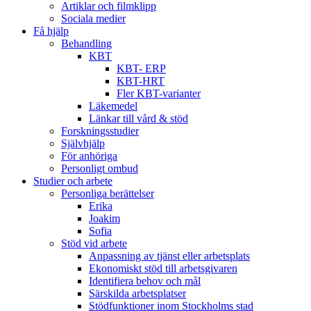
Artiklar och filmklipp
Sociala medier
Få hjälp
Behandling
KBT
KBT- ERP
KBT-HRT
Fler KBT-varianter
Läkemedel
Länkar till vård & stöd
Forskningsstudier
Självhjälp
För anhöriga
Personligt ombud
Studier och arbete
Personliga berättelser
Erika
Joakim
Sofia
Stöd vid arbete
Anpassning av tjänst eller arbetsplats
Ekonomiskt stöd till arbetsgivaren
Identifiera behov och mål
Särskilda arbetsplatser
Stödfunktioner inom Stockholms stad