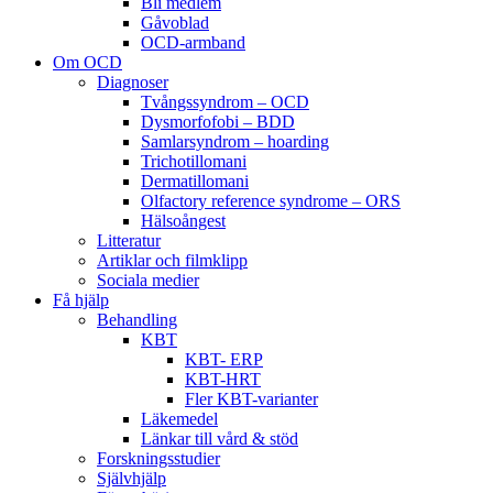
Bli medlem
Gåvoblad
OCD-armband
Om OCD
Diagnoser
Tvångssyndrom – OCD
Dysmorfofobi – BDD
Samlarsyndrom – hoarding
Trichotillomani
Dermatillomani
Olfactory reference syndrome – ORS
Hälsoångest
Litteratur
Artiklar och filmklipp
Sociala medier
Få hjälp
Behandling
KBT
KBT- ERP
KBT-HRT
Fler KBT-varianter
Läkemedel
Länkar till vård & stöd
Forskningsstudier
Självhjälp