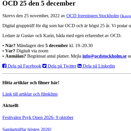
OCD 25 den 5 december
Skrevs den 25 november, 2022 av
OCD foreningen Stockholm
Okateg
Digital gruppträff för dig som har OCD och är högst 25 år. Vi pratar
Ledare är Gustav och Karin, båda med egen erfarenhet av OCD.
•
När?
Måndagen den
5 december
kl. 19–20.30
•
Var?
Digitalt via zoom
•
Anmälan?
Begränsat antal platser. Mejla
info@ocdstockholm.se
se
Dela på Facebook
Dela på Twitter
Dela på Linkedin
Hitta artiklar och filmer här!
Länk till artiklar och filmklipp
Aktuellt
Festivalen Psyk Open 2026- 9 oktober
Samlarträffar hösten 2026!