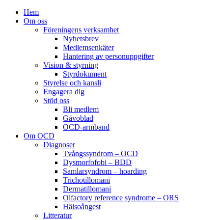
Hem
Om oss
Föreningens verksamhet
Nyhetsbrev
Medlemsenkäter
Hantering av personuppgifter
Vision & styrning
Styrdokument
Styrelse och kansli
Engagera dig
Stöd oss
Bli medlem
Gåvoblad
OCD-armband
Om OCD
Diagnoser
Tvångssyndrom – OCD
Dysmorfofobi – BDD
Samlarsyndrom – hoarding
Trichotillomani
Dermatillomani
Olfactory reference syndrome – ORS
Hälsoångest
Litteratur