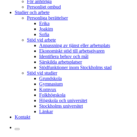
För anhöriga
Personligt ombud
Studier och arbete
Personliga berättelser
Erika
Joakim
Sofia
Stöd vid arbete
Anpassning av tjänst eller arbetsplats
Ekonomiskt stöd till arbetsgivaren
Identifiera behov och mål
Särskilda arbetsplatser
Stödfunktioner inom Stockholms stad
Stöd vid studier
Grundskola
Gymnasium
Komvux
Folkhögskola
Högskola och universitet
Stockholms universitet
Länkar
Kontakt