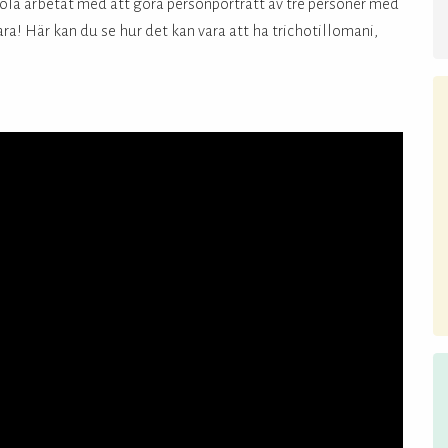
la arbetat med att göra personporträtt av tre personer med
a! Här kan du se hur det kan vara att ha trichotillomani,