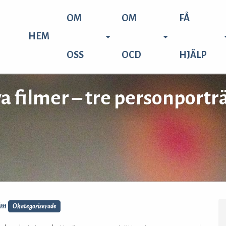
OM
OM
FÅ
HEM
OSS
OCD
HJÄLP
a filmer – tre personporträ
lm
Okategoriserade