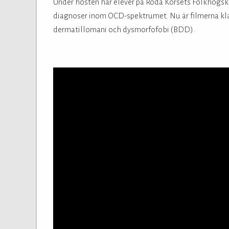
Under hösten har elever på Röda Korsets Folkhögsko
diagnoser inom OCD-spektrumet. Nu är filmerna klar
dermatillomani och dysmorfofobi (BDD).