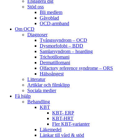
Engagera dig
Stöd oss
Bli medlem
Gåvoblad
OCD-armband
Om OCD
Diagnoser
Tvångssyndrom – OCD
Dysmorfofobi – BDD
Samlarsyndrom – hoarding
Trichotillomani
Dermatillomani
Olfactory reference syndrome – ORS
Hälsoångest
Litteratur
Artiklar och filmklipp
Sociala medier
Få hjälp
Behandling
KBT
KBT- ERP
KBT-HRT
Fler KBT-varianter
Läkemedel
Länkar till vård & stöd