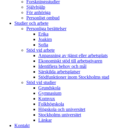
Forskningsstudier
Självhjälp
För anhöriga
Personligt ombud
Studier och arbete
Personliga berättelser
Erika
Joakim
Sofia
Stöd vid arbete
Anpassning av tjänst eller arbetsplats
Ekonomiskt stöd till arbetsgivaren
Identifiera behov och mål
Särskilda arbetsplatser
Stödfunktioner inom Stockholms stad
Stöd vid studier
Grundskola
Gymnasium
Komvux
Folkhögskola
Högskola och universitet
Stockholms universitet
Länkar
Kontakt