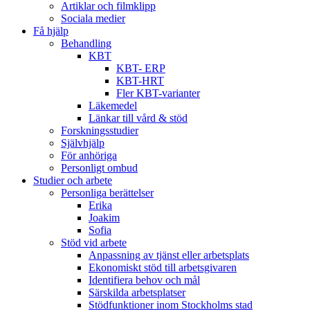
Artiklar och filmklipp
Sociala medier
Få hjälp
Behandling
KBT
KBT- ERP
KBT-HRT
Fler KBT-varianter
Läkemedel
Länkar till vård & stöd
Forskningsstudier
Självhjälp
För anhöriga
Personligt ombud
Studier och arbete
Personliga berättelser
Erika
Joakim
Sofia
Stöd vid arbete
Anpassning av tjänst eller arbetsplats
Ekonomiskt stöd till arbetsgivaren
Identifiera behov och mål
Särskilda arbetsplatser
Stödfunktioner inom Stockholms stad