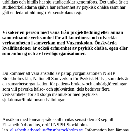
utbildats och hittills har sju studiecirklar genomförts. Det unika är att
studiecirkelledarna själva har erfarenhet av psykisk ohälsa samt har
gått en ledarutbildning i Vuxenskolans regi.
Vi söker en person med vana från projektledning eller annan
samordnande verksamhet för att koordinera och utveckla
verksamheten i samverkan med Vuxenskolan. Önskvärda
kvalifikationer är också erfarenhet av psykisk ohälsa, egen eller
som anhörig och av frivilligorganisationer.
Du kommer att vara anställd av paraplyorganisationen NSHP
Stockholms län, Nationell Samverkan för Psykisk Hälsa, som dels är
en samarbetsorganisation för patient- brukar- och anhörigföreningar
som vill påverka hälso- och sjukvården, dels bedriver flera
verksamheter för att stödja människor med psykiska
sjukdomar/funktionsnedsättningar.
Ansökan med löneanspråk skall mailas senast den 23 sep till
Elisabeth Arborelius, ordf i NSPH Stockholms
län,
elisabeth.arborelius@nsphstockholm.se
. Information kan lämnas