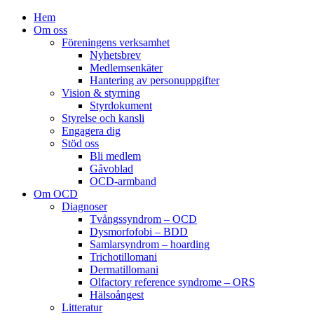
Hem
Om oss
Föreningens verksamhet
Nyhetsbrev
Medlemsenkäter
Hantering av personuppgifter
Vision & styrning
Styrdokument
Styrelse och kansli
Engagera dig
Stöd oss
Bli medlem
Gåvoblad
OCD-armband
Om OCD
Diagnoser
Tvångssyndrom – OCD
Dysmorfofobi – BDD
Samlarsyndrom – hoarding
Trichotillomani
Dermatillomani
Olfactory reference syndrome – ORS
Hälsoångest
Litteratur