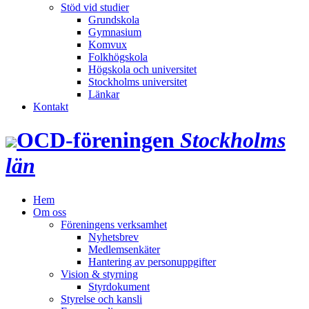
Stöd vid studier
Grundskola
Gymnasium
Komvux
Folkhögskola
Högskola och universitet
Stockholms universitet
Länkar
Kontakt
OCD‑föreningen
Stockholms
län
Hem
Om oss
Föreningens verksamhet
Nyhetsbrev
Medlemsenkäter
Hantering av personuppgifter
Vision & styrning
Styrdokument
Styrelse och kansli