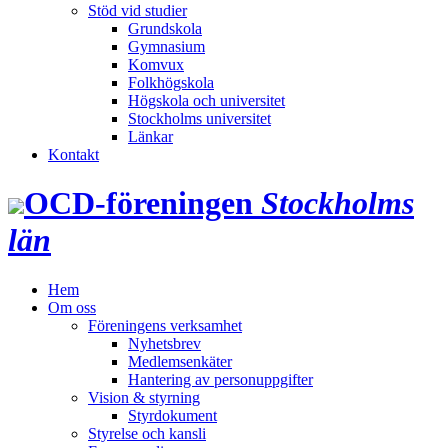
Stöd vid studier
Grundskola
Gymnasium
Komvux
Folkhögskola
Högskola och universitet
Stockholms universitet
Länkar
Kontakt
OCD‑föreningen
Stockholms
län
Hem
Om oss
Föreningens verksamhet
Nyhetsbrev
Medlemsenkäter
Hantering av personuppgifter
Vision & styrning
Styrdokument
Styrelse och kansli