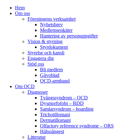
Hem
Om oss
Föreningens verksamhet
Nyhetsbrev
Medlemsenkäter
Hantering av personuppgifter
Vision & styrning
Styrdokument
Styrelse och kansli
Engagera dig
Stöd oss
Bli medlem
Gåvoblad
OCD-armband
Om OCD
Diagnoser
Tvångssyndrom – OCD
Dysmorfofobi – BDD
Samlarsyndrom – hoarding
Trichotillomani
Dermatillomani
Olfactory reference syndrome – ORS
Hälsoångest
Litteratur