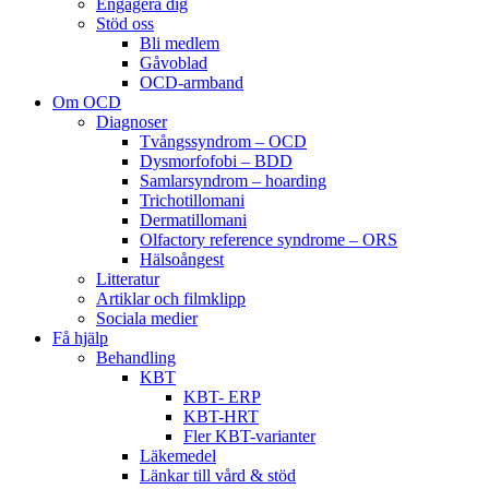
Engagera dig
Stöd oss
Bli medlem
Gåvoblad
OCD-armband
Om OCD
Diagnoser
Tvångssyndrom – OCD
Dysmorfofobi – BDD
Samlarsyndrom – hoarding
Trichotillomani
Dermatillomani
Olfactory reference syndrome – ORS
Hälsoångest
Litteratur
Artiklar och filmklipp
Sociala medier
Få hjälp
Behandling
KBT
KBT- ERP
KBT-HRT
Fler KBT-varianter
Läkemedel
Länkar till vård & stöd