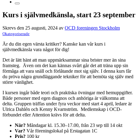
Kurs i självmedkänsla, start 23 september
Skrevs den 25 augusti, 2024 av
OCD foreningen Stockholm
Okategoriserade
Är du din egen värsta kritiker? Kanske kan vår kurs i
självmedkänsla vara något för dig!
Det är lätt hänt att man uppmärksammar sina brister mer än sina
framsteg. Även om det kan kännas svårt går det att träna upp sin
förmåga att vara snäll och förlåtande mot sig själv. I denna kurs får
du pröva några grundläggande tekniker för att bemöta sig själv med
större vänlighet.
I kursen ingår både teori och praktiska övningar med hemuppgifter.
Både personer med egen diagnos och anhöriga är välkomna att
delta. Gruppen träffas under fyra veckor med start 4 april, ledare är
Ulrica Dahlén och Kenny Kvarnström. Medlemskap i OCD-
förbundet eller Attention krävs för att delta.
När?
Måndagar kl. 15.30–17.00, från 23 sep till 14 okt
Var?
Vår föreningslokal på Erstagatan 1C
Pris?
100 kr