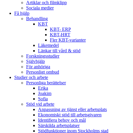
Artiklar och filmklipp
Sociala medier
Få hjälp
Behandling
KBT
KBT- ERP
KBT-HRT
Fler KBT-varianter
Läkemedel
Länkar till vård & stöd
Forskningsstudier
Självhjälp
För anhöriga
Personligt ombud
Studier och arbete
Personliga berättelser
Erika
Joakim
Sofia
Stöd vid arbete
Anpassning av tjänst eller arbetsplats
Ekonomiskt stöd till arbetsgivaren
Identifiera behov och mål
Särskilda arbetsplatser
Stödfunktioner inom Stockholms stad