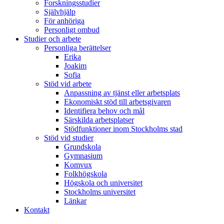
Forskningsstudier
Självhjälp
För anhöriga
Personligt ombud
Studier och arbete
Personliga berättelser
Erika
Joakim
Sofia
Stöd vid arbete
Anpassning av tjänst eller arbetsplats
Ekonomiskt stöd till arbetsgivaren
Identifiera behov och mål
Särskilda arbetsplatser
Stödfunktioner inom Stockholms stad
Stöd vid studier
Grundskola
Gymnasium
Komvux
Folkhögskola
Högskola och universitet
Stockholms universitet
Länkar
Kontakt