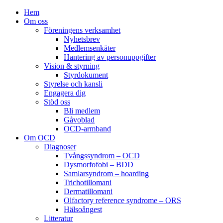
Hem
Om oss
Föreningens verksamhet
Nyhetsbrev
Medlemsenkäter
Hantering av personuppgifter
Vision & styrning
Styrdokument
Styrelse och kansli
Engagera dig
Stöd oss
Bli medlem
Gåvoblad
OCD-armband
Om OCD
Diagnoser
Tvångssyndrom – OCD
Dysmorfofobi – BDD
Samlarsyndrom – hoarding
Trichotillomani
Dermatillomani
Olfactory reference syndrome – ORS
Hälsoångest
Litteratur