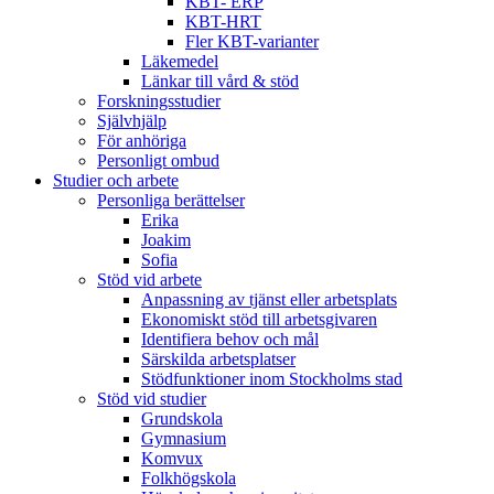
KBT- ERP
KBT-HRT
Fler KBT-varianter
Läkemedel
Länkar till vård & stöd
Forskningsstudier
Självhjälp
För anhöriga
Personligt ombud
Studier och arbete
Personliga berättelser
Erika
Joakim
Sofia
Stöd vid arbete
Anpassning av tjänst eller arbetsplats
Ekonomiskt stöd till arbetsgivaren
Identifiera behov och mål
Särskilda arbetsplatser
Stödfunktioner inom Stockholms stad
Stöd vid studier
Grundskola
Gymnasium
Komvux
Folkhögskola