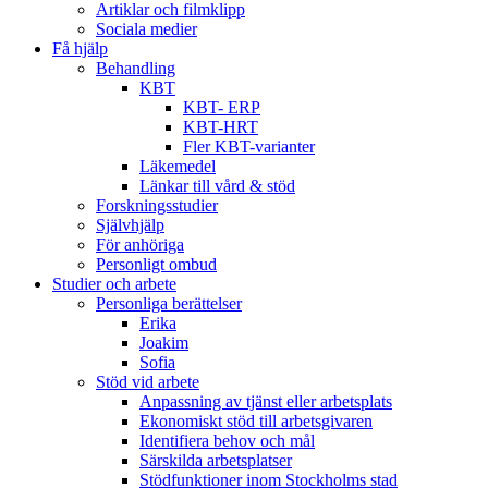
Artiklar och filmklipp
Sociala medier
Få hjälp
Behandling
KBT
KBT- ERP
KBT-HRT
Fler KBT-varianter
Läkemedel
Länkar till vård & stöd
Forskningsstudier
Självhjälp
För anhöriga
Personligt ombud
Studier och arbete
Personliga berättelser
Erika
Joakim
Sofia
Stöd vid arbete
Anpassning av tjänst eller arbetsplats
Ekonomiskt stöd till arbetsgivaren
Identifiera behov och mål
Särskilda arbetsplatser
Stödfunktioner inom Stockholms stad