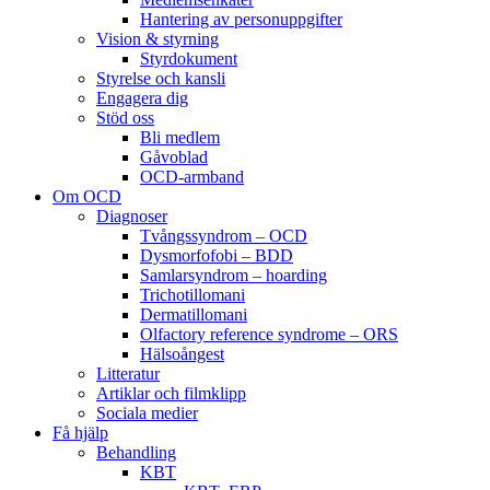
Hantering av personuppgifter
Vision & styrning
Styrdokument
Styrelse och kansli
Engagera dig
Stöd oss
Bli medlem
Gåvoblad
OCD-armband
Om OCD
Diagnoser
Tvångssyndrom – OCD
Dysmorfofobi – BDD
Samlarsyndrom – hoarding
Trichotillomani
Dermatillomani
Olfactory reference syndrome – ORS
Hälsoångest
Litteratur
Artiklar och filmklipp
Sociala medier
Få hjälp
Behandling
KBT