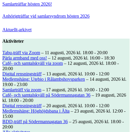
Samlarträffar hösten 2026!
Anhörigträffar vid samlarsyndrom hösten 2026
Aktuellt-arkivet
Aktiviteter
Tabu-träff via Zoom
– 11 augusti, 2026 kl. 18:00 - 20:00
Pärla armband med oss!
– 12 augusti, 2026 kl. 16:00 - 18:30
Café- och samtalskväll via zoom
– 12 augusti, 2026 kl. 18:00 -
20:00
Digital rensningsträff
– 13 augusti, 2026 kl. 10:00 - 12:00
Medlemshäng: Utebio i Rålambshovsparken
– 14 augusti, 2026 kl.
19:00 - 23:00
Samlarträff via zoom
– 17 augusti, 2026 kl. 10:00 - 12:00
Café- och samtalskväll på Södermannagatan 36
– 19 augusti, 2026
kl. 18:00 - 20:00
Digital rensningsträff
– 20 augusti, 2026 kl. 10:00 - 12:00
Medlemshäng: Höghöjdsbana i Älta
– 23 augusti, 2026 kl. 12:00 -
15:00
BDD-träff på Södermannagatan 36
– 25 augusti, 2026 kl. 18:00 -
20:00