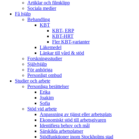
Artiklar och filmklipp
Sociala medier
Få hjälp
Behandling
KBT
KBT- ERP
KBT-HRT
Fler KBT-varianter
Läkemedel
Länkar till vård & stöd
Forskningsstudier
Självhjälp
För anhöriga
Personligt ombud
Studier och arbete
Personliga berättelser
Erika
Joakim
Sofia
Stöd vid arbete
Anpassning av tjänst eller arbetsplats
Ekonomiskt stöd till arbetsgivaren
Identifiera behov och mål
Särskilda arbetsplatser
Stödfunktioner inom Stockholms stad