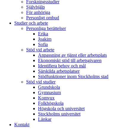
Forskningsstudier
Självhjälp
För anhöriga
Personligt ombud
Studier och arbete
Personliga berättelser
Erika
Joakim
Sofia
Stöd vid arbete
Anpassning av tjänst eller arbetsplats
Ekonomiskt stöd till arbetsgivaren
Identifiera behov och mål
Särskilda arbetsplatser
Stödfunktioner inom Stockholms stad
Stöd vid studier
Grundskola
Gymnasium
Komvux
Folkhögskola
Högskola och universitet
Stockholms universitet
Länkar
Kontakt