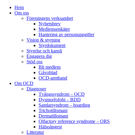
Hem
Om oss
Föreningens verksamhet
Nyhetsbrev
Medlemsenkäter
Hantering av personuppgifter
Vision & styrning
Styrdokument
Styrelse och kansli
Engagera dig
Stöd oss
Bli medlem
Gåvoblad
OCD-armband
Om OCD
Diagnoser
Tvångssyndrom – OCD
Dysmorfofobi – BDD
Samlarsyndrom – hoarding
Trichotillomani
Dermatillomani
Olfactory reference syndrome – ORS
Hälsoångest
Litteratur