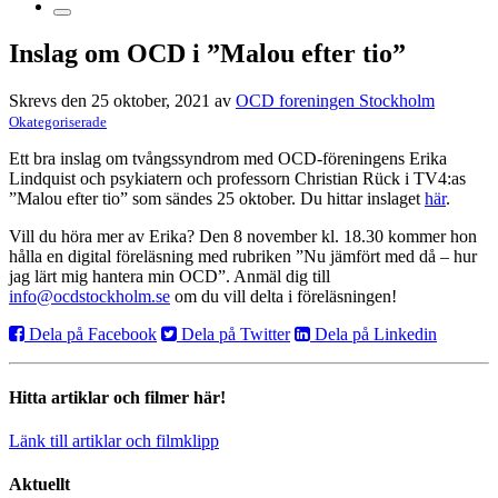
Inslag om OCD i ”Malou efter tio”
Skrevs den 25 oktober, 2021 av
OCD foreningen Stockholm
Okategoriserade
Ett bra inslag om tvångssyndrom med OCD-föreningens Erika
Lindquist och psykiatern och professorn Christian Rück i TV4:as
”Malou efter tio” som sändes 25 oktober. Du hittar inslaget
här
.
Vill du höra mer av Erika? Den 8 november kl. 18.30 kommer hon
hålla en digital föreläsning med rubriken ”Nu jämfört med då – hur
jag lärt mig hantera min OCD”. Anmäl dig till
info@ocdstockholm.se
om du vill delta i föreläsningen!
Dela på Facebook
Dela på Twitter
Dela på Linkedin
Hitta artiklar och filmer här!
Länk till artiklar och filmklipp
Aktuellt