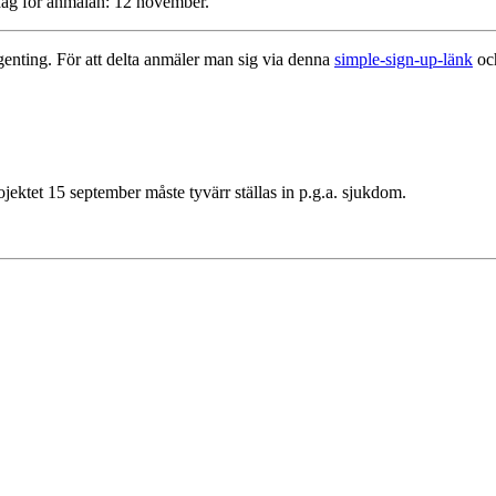
dag för anmälan: 12 november.
ngenting. För att delta anmäler man sig via denna
simple-sign-up-länk
och
tet 15 september måste tyvärr ställas in p.g.a. sjukdom.