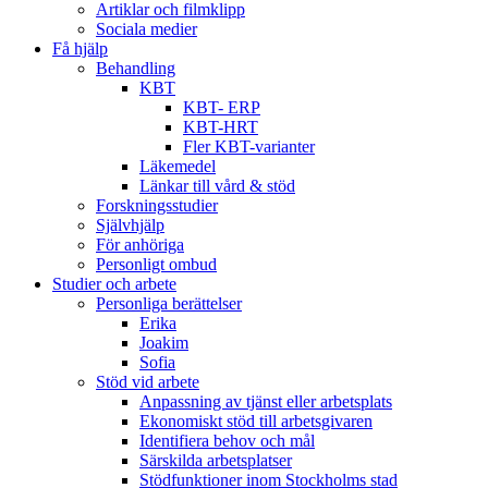
Artiklar och filmklipp
Sociala medier
Få hjälp
Behandling
KBT
KBT- ERP
KBT-HRT
Fler KBT-varianter
Läkemedel
Länkar till vård & stöd
Forskningsstudier
Självhjälp
För anhöriga
Personligt ombud
Studier och arbete
Personliga berättelser
Erika
Joakim
Sofia
Stöd vid arbete
Anpassning av tjänst eller arbetsplats
Ekonomiskt stöd till arbetsgivaren
Identifiera behov och mål
Särskilda arbetsplatser
Stödfunktioner inom Stockholms stad