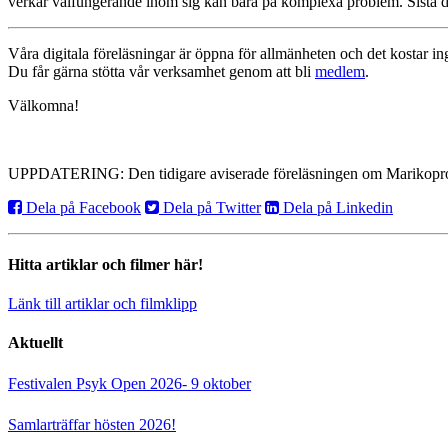
verkar välfungerande inom sig kan bära på komplexa problem. Sista 
Våra digitala föreläsningar är öppna för allmänheten och det kostar i
Du får gärna stötta vår verksamhet genom att bli
medlem
.
Välkomna!
UPPDATERING: Den tidigare aviserade föreläsningen om Marikoprojek
Dela på Facebook
Dela på Twitter
Dela på Linkedin
Hitta artiklar och filmer här!
Länk till artiklar och filmklipp
Aktuellt
Festivalen Psyk Open 2026- 9 oktober
Samlarträffar hösten 2026!