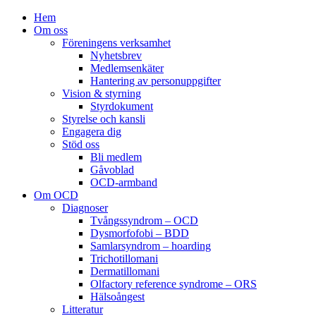
Hem
Om oss
Föreningens verksamhet
Nyhetsbrev
Medlemsenkäter
Hantering av personuppgifter
Vision & styrning
Styrdokument
Styrelse och kansli
Engagera dig
Stöd oss
Bli medlem
Gåvoblad
OCD-armband
Om OCD
Diagnoser
Tvångssyndrom – OCD
Dysmorfofobi – BDD
Samlarsyndrom – hoarding
Trichotillomani
Dermatillomani
Olfactory reference syndrome – ORS
Hälsoångest
Litteratur