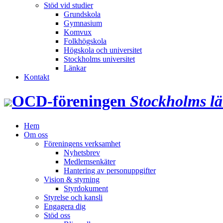
Stöd vid studier
Grundskola
Gymnasium
Komvux
Folkhögskola
Högskola och universitet
Stockholms universitet
Länkar
Kontakt
OCD‑föreningen
Stockholms l
Hem
Om oss
Föreningens verksamhet
Nyhetsbrev
Medlemsenkäter
Hantering av personuppgifter
Vision & styrning
Styrdokument
Styrelse och kansli
Engagera dig
Stöd oss