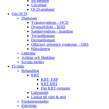
Bli medlem
Gåvoblad
OCD-armband
Om OCD
Diagnoser
Tvångssyndrom – OCD
Dysmorfofobi – BDD
Samlarsyndrom – hoarding
Trichotillomani
Dermatillomani
Olfactory reference syndrome – ORS
Hälsoångest
Litteratur
Artiklar och filmklipp
Sociala medier
Få hjälp
Behandling
KBT
KBT- ERP
KBT-HRT
Fler KBT-varianter
Läkemedel
Länkar till vård & stöd
Forskningsstudier
Självhjälp