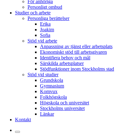
För anhöriga
Personligt ombud
Studier och arbete
Personliga berättelser
Erika
Joakim
Sofia
Stöd vid arbete
Anpassning av tjänst eller arbetsplats
Ekonomiskt stöd till arbetsgivaren
Identifiera behov och mål
Särskilda arbetsplatser
Stödfunktioner inom Stockholms stad
Stöd vid studier
Grundskola
Gymnasium
Komvux
Folkhögskola
Högskola och universitet
Stockholms universitet
Länkar
Kontakt