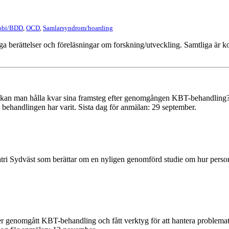
obi/BDD
,
OCD
,
Samlarsyndrom/hoarding
ga berättelser och föreläsningar om forskning/utveckling. Samtliga är ko
ur kan man hålla kvar sina framsteg efter genomgången KBT-behandling
r behandlingen har varit. Sista dag för anmälan: 29 september.
iatri Sydväst som berättar om en nyligen genomförd studie om hur pers
r genomgått KBT-behandling och fått verktyg för att hantera problema