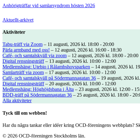
Anhörigträffar vid samlarsyndrom hösten 2026
Aktuellt-arkivet
Aktiviteter
Tabu-träff via Zoom
– 11 augusti, 2026 kl. 18:00 - 20:00
Pärla armband med oss!
– 12 augusti, 2026 kl. 16:00 - 18:30
Café- och samtalskväll via zoom
– 12 augusti, 2026 kl. 18:00 - 20:00
Digital rensningsträff
– 13 augusti, 2026 kl. 10:00 - 12:00
Medlemshäng: Utebio i Rålambshovsparken
– 14 augusti, 2026 kl. 19
Samlarträff via zoom
– 17 augusti, 2026 kl. 10:00 - 12:00
Café- och samtalskväll på Södermannagatan 36
– 19 augusti, 2026 kl.
Digital rensningsträff
– 20 augusti, 2026 kl. 10:00 - 12:00
Medlemshäng: Höghöjdsbana i Älta
– 23 augusti, 2026 kl. 12:00 - 15
BDD-träff på Södermannagatan 36
– 25 augusti, 2026 kl. 18:00 - 20:
Alla aktiviteter
Tyck till om webben!
Har du några tankar eller idéer kring OCD-föreningens webbplats? Ski
© 2026 OCD-föreningen Stockholms län.