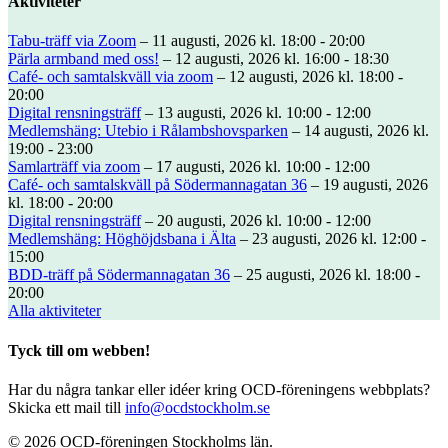
Aktiviteter
Tabu-träff via Zoom
– 11 augusti, 2026 kl. 18:00 - 20:00
Pärla armband med oss!
– 12 augusti, 2026 kl. 16:00 - 18:30
Café- och samtalskväll via zoom
– 12 augusti, 2026 kl. 18:00 -
20:00
Digital rensningsträff
– 13 augusti, 2026 kl. 10:00 - 12:00
Medlemshäng: Utebio i Rålambshovsparken
– 14 augusti, 2026 kl.
19:00 - 23:00
Samlarträff via zoom
– 17 augusti, 2026 kl. 10:00 - 12:00
Café- och samtalskväll på Södermannagatan 36
– 19 augusti, 2026
kl. 18:00 - 20:00
Digital rensningsträff
– 20 augusti, 2026 kl. 10:00 - 12:00
Medlemshäng: Höghöjdsbana i Älta
– 23 augusti, 2026 kl. 12:00 -
15:00
BDD-träff på Södermannagatan 36
– 25 augusti, 2026 kl. 18:00 -
20:00
Alla aktiviteter
Tyck till om webben!
Har du några tankar eller idéer kring OCD-föreningens webbplats?
Skicka ett mail till
info@ocdstockholm.se
© 2026 OCD-föreningen Stockholms län.