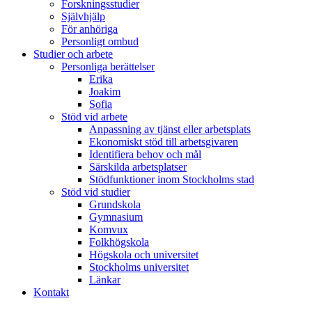
Forskningsstudier
Självhjälp
För anhöriga
Personligt ombud
Studier och arbete
Personliga berättelser
Erika
Joakim
Sofia
Stöd vid arbete
Anpassning av tjänst eller arbetsplats
Ekonomiskt stöd till arbetsgivaren
Identifiera behov och mål
Särskilda arbetsplatser
Stödfunktioner inom Stockholms stad
Stöd vid studier
Grundskola
Gymnasium
Komvux
Folkhögskola
Högskola och universitet
Stockholms universitet
Länkar
Kontakt