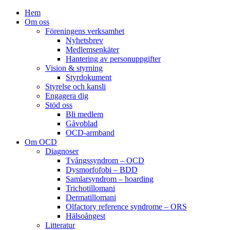
Hem
Om oss
Föreningens verksamhet
Nyhetsbrev
Medlemsenkäter
Hantering av personuppgifter
Vision & styrning
Styrdokument
Styrelse och kansli
Engagera dig
Stöd oss
Bli medlem
Gåvoblad
OCD-armband
Om OCD
Diagnoser
Tvångssyndrom – OCD
Dysmorfofobi – BDD
Samlarsyndrom – hoarding
Trichotillomani
Dermatillomani
Olfactory reference syndrome – ORS
Hälsoångest
Litteratur