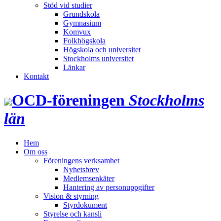
Stöd vid studier
Grundskola
Gymnasium
Komvux
Folkhögskola
Högskola och universitet
Stockholms universitet
Länkar
Kontakt
OCD‑föreningen
Stockholms
län
Hem
Om oss
Föreningens verksamhet
Nyhetsbrev
Medlemsenkäter
Hantering av personuppgifter
Vision & styrning
Styrdokument
Styrelse och kansli