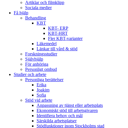
Artiklar och filmklipp
Sociala medier
Få hjälp
Behandling
KBT
KBT- ERP
KBT-HRT
Fler KBT-varianter
Läkemedel
Länkar till vård & stöd
Forskningsstudier
Självhjälp
För anhöriga
Personligt ombud
Studier och arbete
Personliga berättelser
Erika
Joakim
Sofia
Stöd vid arbete
Anpassning av tjänst eller arbetsplats
Ekonomiskt stöd till arbetsgivaren
Identifiera behov och mål
Särskilda arbetsplatser
Stödfunktioner inom Stockholms stad