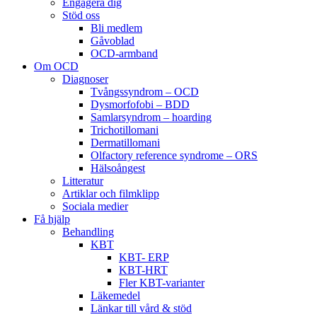
Engagera dig
Stöd oss
Bli medlem
Gåvoblad
OCD-armband
Om OCD
Diagnoser
Tvångssyndrom – OCD
Dysmorfofobi – BDD
Samlarsyndrom – hoarding
Trichotillomani
Dermatillomani
Olfactory reference syndrome – ORS
Hälsoångest
Litteratur
Artiklar och filmklipp
Sociala medier
Få hjälp
Behandling
KBT
KBT- ERP
KBT-HRT
Fler KBT-varianter
Läkemedel
Länkar till vård & stöd