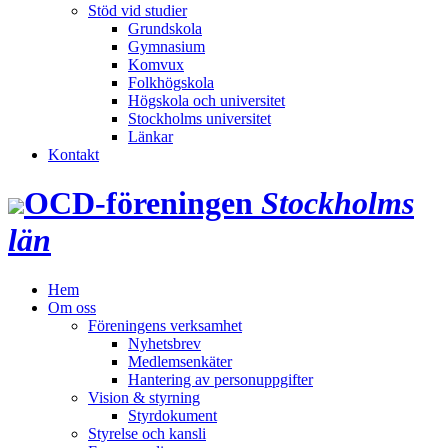
Stöd vid studier
Grundskola
Gymnasium
Komvux
Folkhögskola
Högskola och universitet
Stockholms universitet
Länkar
Kontakt
OCD‑föreningen
Stockholms
län
Hem
Om oss
Föreningens verksamhet
Nyhetsbrev
Medlemsenkäter
Hantering av personuppgifter
Vision & styrning
Styrdokument
Styrelse och kansli