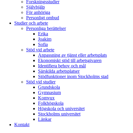
Forskningsstudier
Självhjälp
För anhöriga
Personligt ombud
Studier och arbete
Personliga berättelser
Erika
Joakim
Sofia
Stöd vid arbete
Anpassning av tjänst eller arbetsplats
Ekonomiskt stöd till arbetsgivaren
Identifiera behov och mål
Särskilda arbetsplatser
Stödfunktioner inom Stockholms stad
Stöd vid studier
Grundskola
Gymnasium
Komvux
Folkhögskola
Högskola och universitet
Stockholms universitet
Länkar
Kontakt