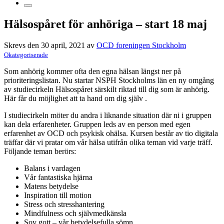
Hälsospåret för anhöriga – start 18 maj
Skrevs den 30 april, 2021 av
OCD foreningen Stockholm
Okategoriserade
Som anhörig kommer ofta den egna hälsan längst ner på
prioriteringslistan. Nu startar NSPH Stockholms län en ny omgång
av studiecirkeln Hälsospåret särskilt riktad till dig som är anhörig.
Här får du möjlighet att ta hand om dig själv .
I studiecirkeln möter du andra i liknande situation där ni i gruppen
kan dela erfarenheter. Gruppen leds av en person med egen
erfarenhet av OCD och psykisk ohälsa. Kursen består av tio digitala
träffar där vi pratar om vår hälsa utifrån olika teman vid varje träff.
Följande teman berörs:
Balans i vardagen
Vår fantastiska hjärna
Matens betydelse
Inspiration till motion
Stress och stresshantering
Mindfulness och självmedkänsla
Sov gott – vår betydelsefulla sömn