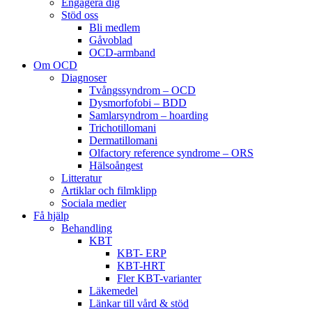
Engagera dig
Stöd oss
Bli medlem
Gåvoblad
OCD-armband
Om OCD
Diagnoser
Tvångssyndrom – OCD
Dysmorfofobi – BDD
Samlarsyndrom – hoarding
Trichotillomani
Dermatillomani
Olfactory reference syndrome – ORS
Hälsoångest
Litteratur
Artiklar och filmklipp
Sociala medier
Få hjälp
Behandling
KBT
KBT- ERP
KBT-HRT
Fler KBT-varianter
Läkemedel
Länkar till vård & stöd