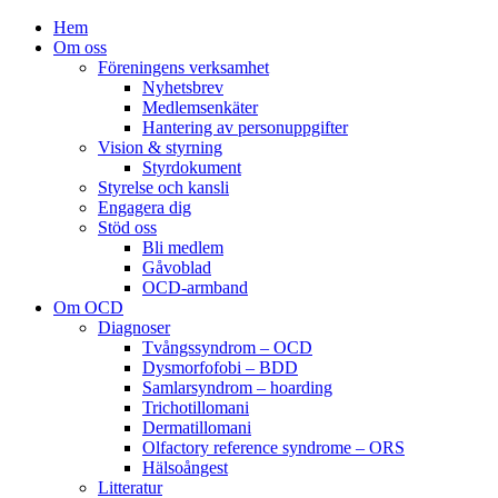
Hem
Om oss
Föreningens verksamhet
Nyhetsbrev
Medlemsenkäter
Hantering av personuppgifter
Vision & styrning
Styrdokument
Styrelse och kansli
Engagera dig
Stöd oss
Bli medlem
Gåvoblad
OCD-armband
Om OCD
Diagnoser
Tvångssyndrom – OCD
Dysmorfofobi – BDD
Samlarsyndrom – hoarding
Trichotillomani
Dermatillomani
Olfactory reference syndrome – ORS
Hälsoångest
Litteratur