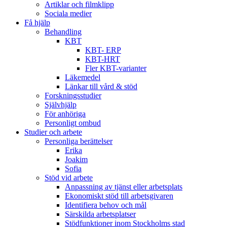
Artiklar och filmklipp
Sociala medier
Få hjälp
Behandling
KBT
KBT- ERP
KBT-HRT
Fler KBT-varianter
Läkemedel
Länkar till vård & stöd
Forskningsstudier
Självhjälp
För anhöriga
Personligt ombud
Studier och arbete
Personliga berättelser
Erika
Joakim
Sofia
Stöd vid arbete
Anpassning av tjänst eller arbetsplats
Ekonomiskt stöd till arbetsgivaren
Identifiera behov och mål
Särskilda arbetsplatser
Stödfunktioner inom Stockholms stad